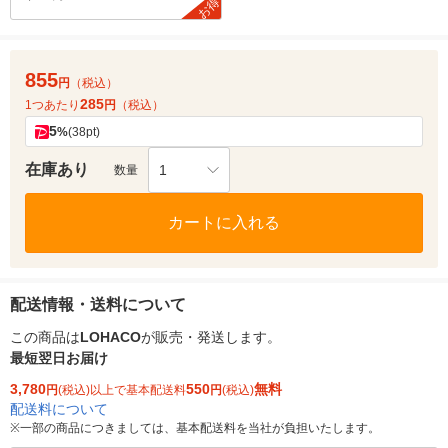
お得
855
円
（税込）
285
1つあたり
円
（税込）
5
%
(38pt)
在庫あり
1
数量
カートに入れる
配送情報・送料について
この商品は
LOHACO
が販売・発送します。
最短翌日お届け
3,780
550
無料
円
(税込)以上で基本配送料
円
(税込)
配送料について
※
一部の商品につきましては、基本配送料を当社が負担いたします。