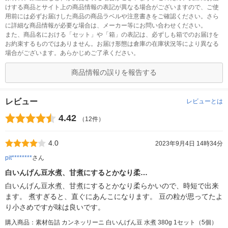
けする商品とサイト上の商品情報の表記が異なる場合がございますので、ご使
用前には必ずお届けした商品の商品ラベルや注意書きをご確認ください。さら
に詳細な商品情報が必要な場合は、メーカー等にお問い合わせください。
また、商品名における「セット」や「箱」の表記は、必ずしも箱でのお届けを
お約束するものではありません。お届け形態は倉庫の在庫状況等により異なる
場合がございます。あらかじめご了承ください。
商品情報の誤りを報告する
レビュー
レビューとは
4.42
（12件）
4.0
2023年9月4日 14時34分
pit********
さん
白いんげん豆水煮、甘煮にするとかなり柔…
白いんげん豆水煮、甘煮にするとかなり柔らかいので、時短で出来
ます。 煮すぎると、直ぐにあんこになります。 豆の粒が思ってたよ
り小さめですが味は良いです。
購入商品：素材缶詰 カンネッリーニ 白いんげん豆 水煮 380g 1セット（5個）