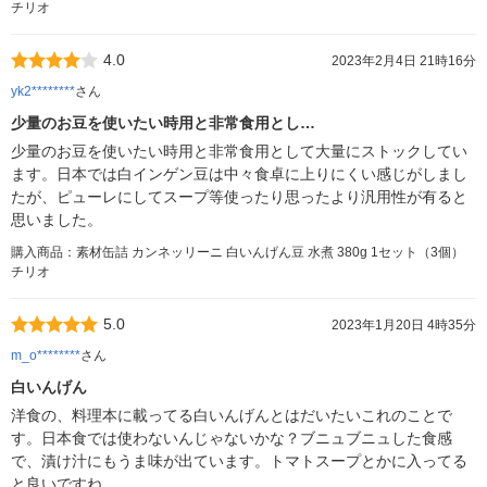
チリオ
4.0
2023年2月4日 21時16分
yk2********
さん
少量のお豆を使いたい時用と非常食用とし…
少量のお豆を使いたい時用と非常食用として大量にストックしてい
ます。日本では白インゲン豆は中々食卓に上りにくい感じがしまし
たが、ピューレにしてスープ等使ったり思ったより汎用性が有ると
思いました。
購入商品：素材缶詰 カンネッリーニ 白いんげん豆 水煮 380g 1セット（3個）
チリオ
5.0
2023年1月20日 4時35分
m_o********
さん
白いんげん
洋食の、料理本に載ってる白いんげんとはだいたいこれのことで
す。日本食では使わないんじゃないかな？ブニュブニュした食感
で、漬け汁にもうま味が出ています。トマトスープとかに入ってる
と良いですね。