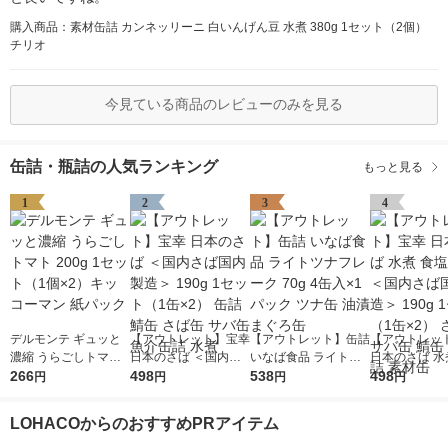
購入商品：素材缶詰 カンネッリーニ 白いんげん豆 水煮 380g 1セット（2個）
チリオ
今見ている商品のレビューのみを見る
缶詰・瓶詰の人気ランキング
もっと見る
1
2
3
4
デルモンテ ギュッと
【アウトレット】宝幸
【アウトレット】缶詰
【アウトレッ
濃縮 うらごしトマト
日本のさば ＜国内さ
いなば食品 ライトツ
日本のさば 水
200g 1セット（1個×
266
ば国内製造＞ 190g 1
498
ナフレーク 70g 4缶入
538
不使用 ＜国内
498
円
円
円
円
2）キッコーマン 紙パ
セット（1缶×2） 缶詰
×1パック ツナ缶 油漬
内製造＞ 190
ック
鯖缶 さば缶 サバ缶 魚
まぐろ缶
ト（1缶×2）
LOHACOからのおすすめPRアイテム
介缶詰 水煮
サバ缶 鯖缶 
素材缶