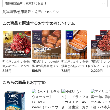
在庫確認住所：東京都にお届け
賞味期限/使用期限・返品について
この商品と関連するおすすめPRアイテム
明治屋 おいしい缶詰
明治屋 おいしい缶詰
明治屋 おいしい缶詰
明治屋 おいし
大人のプレミアムコン
豚肉の黒酢角煮（うず
燻製とろ鮭ハラス 1個
プレミアムほ
ビーフ 燻製風味 1個
845
ら卵入り） 1個
598
738
ビーフ 1セッ
2,220
円
円
円
円
缶）
こちらの商品もおすすめ