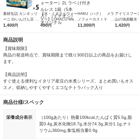
素材缶詰 カンネッリ
【水・ミネラルウォー
HAKU（ハク） メラ
アイリスフーズ
ーニ 白いんげん豆 水
ター】LOHACO Wate
ノフォーカスＩＶ 4
山の強炭酸水 
煮 380g 1セット（5
1,400
r（ロハコウォータ
490
5ｇ 資生堂 おまけ
11,000
レス 500ml 1
1,420
円
円
円
円
個） チリオ
ー）2L ラベルレス 1
付き
本入）
箱（5本入）（イチオ
商品説明
シ） オリジナル
【賞味期限】

商品の発送時点で、賞味期限まで残り300日以上の商品をお届けし
ます。

【商品説明】

すぐ使える便利なイタリア産豆の水煮シリーズ。まとめ買いもオス
スメ。収納しやすくやすくエコなテトラパック入り
商品仕様/スペック
栄養成分表示
（100gあたり）熱量100kcal,たんぱく質5.5g,脂
質0.4g,炭水化物18.7g,水分74.3g,灰分1.1g,ナト
リウム360mg,食塩相当量0.9g