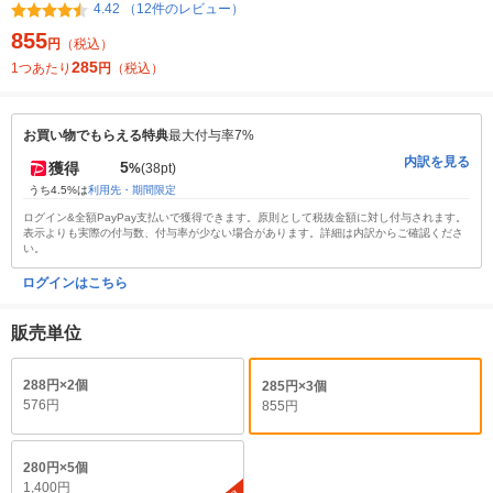
4.42 （12件のレビュー）
855
円
（税込）
285
1つあたり
円
（税込）
お買い物でもらえる特典
最大付与率7%
内訳を見る
5
獲得
%
(38pt)
うち4.5%は
利用先・期間限定
ログイン&全額PayPay支払いで獲得できます。原則として税抜金額に対し付与されます。
表示よりも実際の付与数、付与率が少ない場合があります。詳細は内訳からご確認くださ
い。
ログインはこちら
販売単位
288円×2個
285円×3個
576円
855円
280円×5個
1,400円