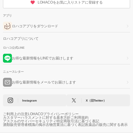
LOHACOをお気に入りストアに登録する
アプリ
ロハコアプリをダウンロード
ロハコアプリについて
ロハコ公式LINE
お得な最新情報をLINEでお届けします
ニュースレター
お得な最新情報をメールでお届けします
Instagram
X（旧Twitter）
ご利用上の注意
LOHACOプライバシーポリシー
カスタマーハラスメントに対する基本方針
ご利用規約
アスクルのサイバーセキュリティ
特定商取引法に基づく表記
酒類販売管理者標識の掲示
古物営業法に基づく表記
医薬品の販売に関する表示