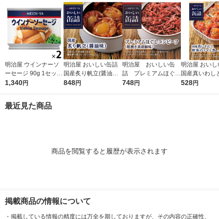
明治屋 ウインナーソ
明治屋 おいしい缶詰
明治屋 おいしい缶
明治屋 おいし
ーセージ 90g 1セット
国産炙り帆立(醤油味)
詰 プレミアムほぐし
国産真いわし
（1個×2）缶詰
1,340
425529 1缶
848
コンビーフ 1缶
748
トマト煮 1缶
528
円
円
円
円
最近見た商品
商品を閲覧すると履歴が表示されます
掲載商品の情報について
・
掲載している情報の精度には万全を期しておりますが、その内容の正確性、