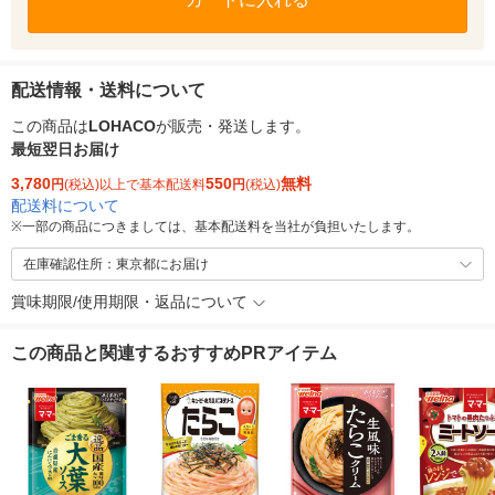
配送情報・送料について
この商品は
LOHACO
が販売・発送します。
最短翌日お届け
3,780
550
無料
円
(税込)以上で基本配送料
円
(税込)
配送料について
※
一部の商品につきましては、基本配送料を当社が負担いたします。
在庫確認住所：東京都にお届け
賞味期限/使用期限・返品について
この商品と関連するおすすめPRアイテム