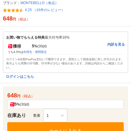
ブランド：
MONTEBELLO（食品）
4.25 （16件のレビュー）
648
円
（税込）
お買い物でもらえる特典
最大付与率16%
内訳を見る
5
獲得
%
(30pt)
うち4.5%は
利用先・期間限定
ログイン&全額PayPay支払いで獲得できます。原則として税抜金額に対し付与されます。
表示よりも実際の付与数、付与率が少ない場合があります。詳細は内訳からご確認くださ
い。
ログインはこちら
648
円
（税込）
5
%
(30pt)
在庫あり
1
数量
カートに入れる