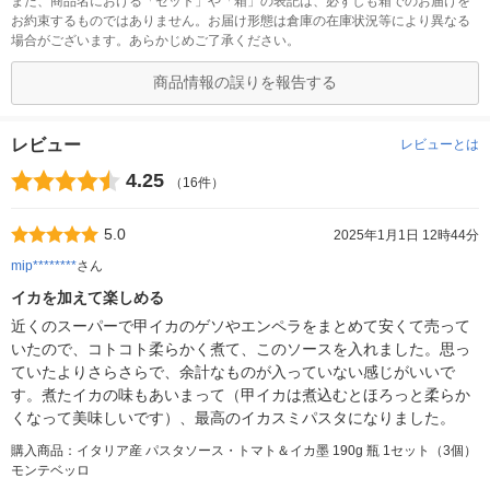
また、商品名における「セット」や「箱」の表記は、必ずしも箱でのお届けを
お約束するものではありません。お届け形態は倉庫の在庫状況等により異なる
場合がございます。あらかじめご了承ください。
商品情報の誤りを報告する
レビュー
レビューとは
4.25
（16件）
5.0
2025年1月1日 12時44分
mip********
さん
イカを加えて楽しめる
近くのスーパーで甲イカのゲソやエンペラをまとめて安くて売って
いたので、コトコト柔らかく煮て、このソースを入れました。思っ
ていたよりさらさらで、余計なものが入っていない感じがいいで
す。煮たイカの味もあいまって（甲イカは煮込むとほろっと柔らか
くなって美味しいです）、最高のイカスミパスタになりました。
購入商品：イタリア産 パスタソース・トマト＆イカ墨 190g 瓶 1セット（3個）
モンテベッロ