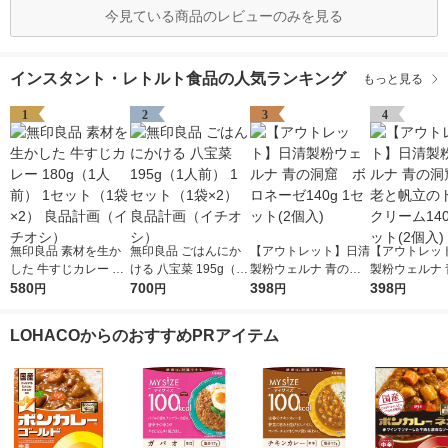
今見ている商品のレビューのみを見る
インスタント・レトルト食品の人気ランキング
もっと見る
1
2
3
4
無印良品 素材を生か
無印良品 ごはんにか
【アウトレット】日清
【アウトレッ
した 牛すじカレー 18
ける 八宝菜 195g（1
製粉ウェルナ 青の洞
製粉ウェルナ 
0g（1人前） 1セット
580
人前） 1セット（1袋×
700
窟 ボロネーゼ140g
398
窟 海老と帆
398
円
円
円
円
（1袋×2） 良品計画
2） 良品計画（イチオ
1セット(2個入)
トクリーム140
（イチオシ）
シ）
ット(2個入)
LOHACOからのおすすめPRアイテム