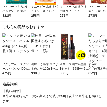
マ・マー あえるだけ
キユーピー あえるパ
マ・マー あえるだけ
マ・マー トマ
パスタソース 逸品 ご
スタソース たらこ（1
パスタソース たらこ
肉たっぷりの 
ま香る大葉ソース ＜1
321
人前×2）1個
258
クリーム 生風味 1人
272
ソース 2人前 
273
円
円
円
円
人前×2＞ 1個 日清製
前×2 1個
製粉ウェルナ 
粉ウェルナ
対応 パスタソ
こちらの商品もおすすめ
イタリア産 パスタソ
桃屋 いか塩辛 国産す
オリヒロ 純玄米黒酢
マ・マー ミル
ース・バジル 400g
るめいか 110g 1セッ
1セット（36日分×2
ぷりの明太子
（3〜4人前） 瓶 1個
475
ト（1個×2）瓶詰
990
個） 1440ml
980
1人前 1セッ
652
円
円
円
円
モンテベッロ
日清製粉ウェル
スタソース レ
商品説明
応
【賞味期限】

商品の発送時点で、賞味期限まで残り250日以上の商品をお届けし
ます。
