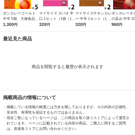
ボンカレーゴールド
マイサイズ ガパオ 辛
マイサイズチキンカレ
ボンカレーネオ
中辛 5個 大塚食品
口 1セット（1個（10
ー 中辛 1セット（1個
の旨み 中辛 20
レンジ対応
1,300
0g）×2） 100kcal
320
（100g）×2） 100k
320
ット（1個×3
960
円
円
円
円
レンジ対応レトルト
cal レンジ対応レト
品 レトルトカ
大塚食品
ルト 大塚食品
ンジ対応
最近見た商品
商品を閲覧すると履歴が表示されます
掲載商品の情報について
・
掲載している情報の精度には万全を期しておりますが、その内容の正確性、
安全性、有用性を保証するものではありません。
・
現在ご覧になっているページは、この商品を取り扱うストアによって運営さ
れています。ページに記載されている内容や商品、ご購入に関するご質問
は、直接各ストアにお問い合わせください。