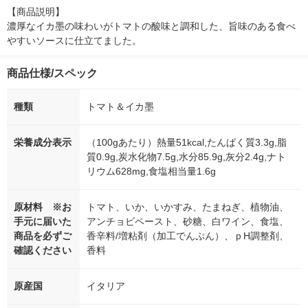
【商品説明】

濃厚なイカ墨の味わいがトマトの酸味と調和した、旨味のある食べ
やすいソースに仕立てました。
商品仕様/スペック
種類
トマト＆イカ墨
栄養成分表示
（100gあたり）熱量51kcal,たんぱく質3.3g,脂
質0.9g,炭水化物7.5g,水分85.9g,灰分2.4g,ナト
リウム628mg,食塩相当量1.6g
原材料 ※お
トマト、いか、いかすみ、たまねぎ、植物油、
手元に届いた
アンチョビペースト、砂糖、白ワイン、食塩、
商品を必ずご
香辛料/増粘剤（加工でんぷん）、ｐH調整剤、
確認ください
香料
原産国
イタリア