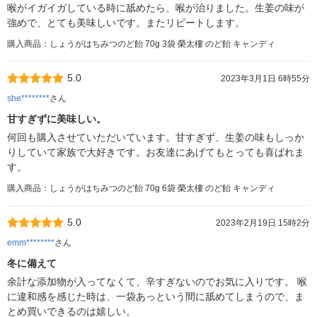
喉がイガイガしている時に舐めたら、喉が治りました。生姜の味が
強めで、とても美味しいです。またリピートします。
購入商品：しょうがはちみつのど飴 70g 3袋 榮太樓 のど飴 キャンディ
5.0
2023年3月1日 6時55分
she********
さん
甘すぎずに美味しい。
何回も購入させていただいています。甘すぎず、生姜の味もしっか
りしていて家族で大好きです。お友達にあげてもとっても喜ばれま
す。
購入商品：しょうがはちみつのど飴 70g 6袋 榮太樓 のど飴 キャンディ
5.0
2023年2月19日 15時2分
emm********
さん
冬に備えて
余計な添加物が入ってなくて、辛すぎないのでお気に入りです。 喉
に違和感を感じた時は、一袋あっという間に舐めてしまうので、ま
とめ買いできるのは嬉しい。