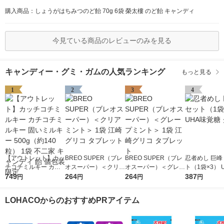
購入商品：しょうがはちみつのど飴 70g 6袋 榮太樓 のど飴 キャンディ
今見ている商品のレビューのみを見る
キャンディー・グミ・ガムの人気ランキング
もっと見る
1
2
3
4
【アウトレット】カッ
BREO SUPER（ブレ
BREO SUPER（ブレ
忍者めし 巨峰
チコチミルキー カチ
オスーパー）＜クリア
オスーパー）＜グレー
ト（1袋×3） 
コチミルキー 固いミ
749
ミント＞ 1袋 江崎グ
264
プミント＞ 1袋 江崎
264
覚糖 グミ
387
円
円
円
円
ルキー 500g（約140
リコ タブレット
グリコ タブレット
粒） 1袋 不二家 キャ
LOHACOからのおすすめPRアイテム
ンディ 飴 個包装 限定