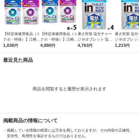
【特定保健用食品（ト
【特定保健用食品（ト
暑さ対策 塩分チャー
暑さ対策 塩分
クホ・特保）】江崎グ
クホ・特保）】江崎グ
ジ inタブレット 塩分
ジ inタブレッ
リコ ポスカ 75g 2
1,036
リコ ポスカ（POs-C
4,880
プラス 500g 1セット
4,763
プラス 500g 
1,215
円
円
円
円
種セット（クリアミン
a)75g 2種セット
（1個×4）
ト・グレープ 各1袋）
（クリアミント・グレ
最近見た商品
初期むし歯対策ガム
ープ 各5袋）
商品を閲覧すると履歴が表示されます
掲載商品の情報について
・
掲載している情報の精度には万全を期しておりますが、その内容の正確性、
安全性、有用性を保証するものではありません。