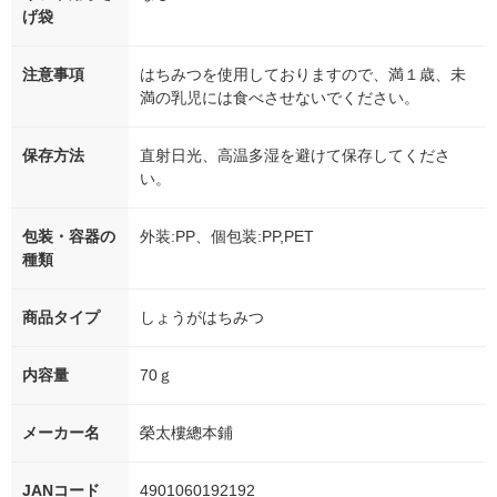
げ袋
注意事項
はちみつを使用しておりますので、満１歳、未
満の乳児には食べさせないでください。
保存方法
直射日光、高温多湿を避けて保存してくださ
い。
包装・容器の
外装:PP、個包装:PP,PET
種類
商品タイプ
しょうがはちみつ
内容量
70ｇ
メーカー名
榮太樓總本鋪
JANコード
4901060192192