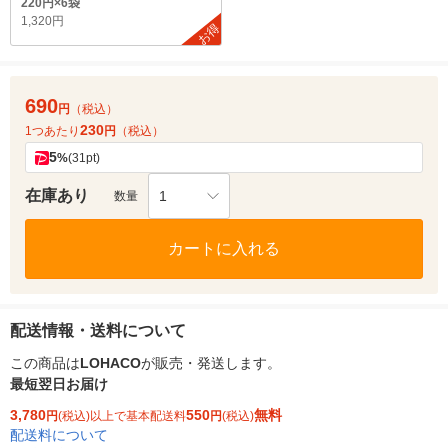
220円×6袋
1,320円
お得
690
円
（税込）
230
1つあたり
円
（税込）
5
%
(31pt)
在庫あり
1
数量
カートに入れる
配送情報・送料について
この商品は
LOHACO
が販売・発送します。
最短翌日お届け
3,780
550
無料
円
(税込)以上で基本配送料
円
(税込)
配送料について