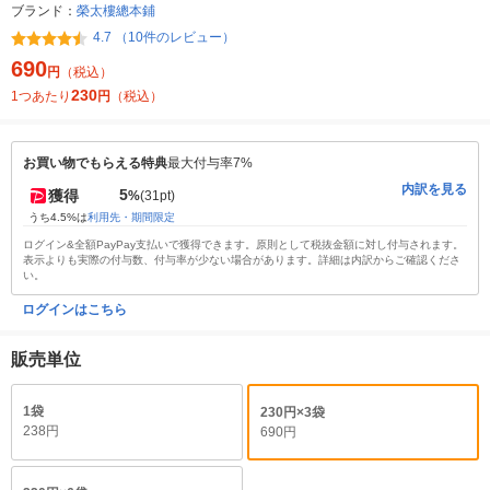
ブランド：
榮太樓總本鋪
4.7 （10件のレビュー）
690
円
（税込）
230
1つあたり
円
（税込）
お買い物でもらえる特典
最大付与率7%
内訳を見る
5
獲得
%
(31pt)
うち4.5%は
利用先・期間限定
ログイン&全額PayPay支払いで獲得できます。原則として税抜金額に対し付与されます。
表示よりも実際の付与数、付与率が少ない場合があります。詳細は内訳からご確認くださ
い。
ログインはこちら
販売単位
1袋
230円×3袋
238円
690円