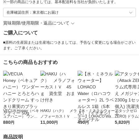
※
一部の商品につきましては、基本配送料を当社が負担いたします。
在庫確認住所：東京都にお届け
賞味期限/使用期限・返品について
ご購入について
■原料の生産国または生産地につきましては、予告なく変更になる場合がござい
ます。ご了承ください。
こちらの商品もおすすめ
VECUA Honey（ベキ
HAKU（ハク） メラ
【水・ミネラルウォー
アタックゼロ（A
ュアハニー） ワンダ
ノフォーカスＩＶ 4
ター】LOHACO Wate
ZERO) ドラ
ーハニー とろとろハ
880
5ｇ 資生堂 おまけ
11,000
r（ロハコウォータ
490
詰め替え メガ
5,820
円
円
円
円
ンドクリーム すっき
付き
ー）2L ラベルレス 1
ボ 2300g 1
り果実のブラックティ
箱（5本入）（イチオ
個入) 洗濯洗剤
商品説明
ー 50g
シ） オリジナル