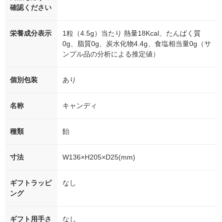
確認ください
栄養成分表示
1粒（4.5g）当たり 熱量18Kcal、たんぱく質
0g、脂質0g、炭水化物4.4g、食塩相当量0g（サ
ンプル品の分析による推定値）
個別包装
あり
名称
キャンディ
種類
飴
寸法
W136×H205×D25(mm)
ギフトラッピ
なし
ング
ギフト用手さ
なし