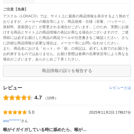
ご注意【免責】
アスクル（LOHACO）では、サイト上に最新の商品情報を表示するよう努めて
おりますが、メーカーの都合等により、商品規格・仕様（容量、パッケージ、
原材料、原産国など）が変更される場合がございます。このため、実際にお届
けする商品とサイト上の商品情報の表記が異なる場合がございますので、ご使
用前には必ずお届けした商品の商品ラベルや注意書きをご確認ください。さら
に詳細な商品情報が必要な場合は、メーカー等にお問い合わせください。
また、商品名における「セット」や「箱」の表記は、必ずしも箱でのお届けを
お約束するものではありません。お届け形態は倉庫の在庫状況等により異なる
場合がございます。あらかじめご了承ください。
商品情報の誤りを報告する
レビュー
レビューとは
4.7
（10件）
5.0
2025年11月2日 17時27分
asu********
さん
喉がイガイガしている時に舐めたら、喉が…