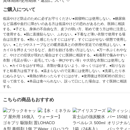
賞味期限/使用期限・返品について
ご購入について
低温やけど防止のために必ずお守りください●就寝時には使用しない。●糖尿病
など温感や血行に障がいのある方は低温やけどの恐れがあるため、医師に相談
する。●子ども、身体の不自由な方、皮フの弱い方、初めて使う方は特に注意し
て使用する。●肌に直接貼らない、ふれない。●下着など薄い衣類で使用する場
合は注意する。●熱いと感じたらすぐにはがす。すぐにはがせない状態で使用し
ない。●こたつやストーブなどの暖房器具との併用や至近での使用はしない。●
カイロを押さえつけるなど、血行を妨げる使い方はしない。●万一水ぶくれやな
ど、やけどの症状が現れた場合はすぐに医師に相談する。●粘着剤で傷みやすい
衣類（毛足が長い・起毛している・伸びやすい等）や大切な衣類には使用しな
い。●カイロをはがす時は、衣類が傷まないよう、ゆっくりはがす。●貼りなお
すと粘着力は低下する。●温まらないので足裏には使用しない。●洗濯したり水
にぬらさない。●発熱が終わったらすぐにはがす。●使用後は市区町村の区分に
従って捨てる。●本品は食べられない。誤って口にした場合は、すぐ医師に相談
する。
こちらの商品もおすすめ