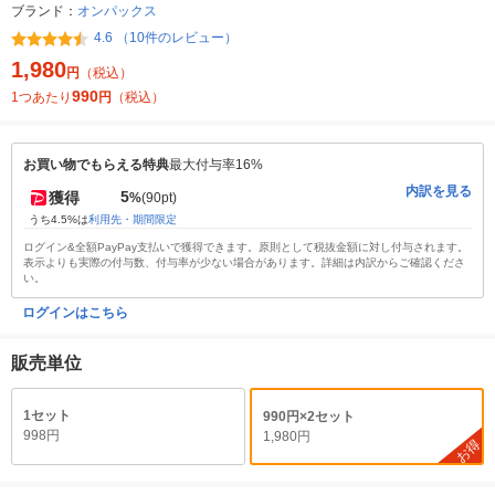
ブランド：
オンパックス
4.6 （10件のレビュー）
1,980
円
（税込）
990
1つあたり
円
（税込）
お買い物でもらえる特典
最大付与率16%
内訳を見る
5
獲得
%
(90pt)
うち4.5%は
利用先・期間限定
ログイン&全額PayPay支払いで獲得できます。原則として税抜金額に対し付与されます。
表示よりも実際の付与数、付与率が少ない場合があります。詳細は内訳からご確認くださ
い。
ログインはこちら
販売単位
1セット
990円×2セット
998円
1,980円
お得