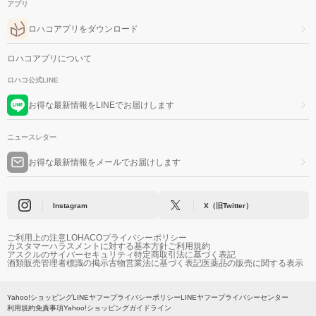
アプリ
ロハコアプリをダウンロード
ロハコアプリについて
ロハコ公式LINE
お得な最新情報をLINEでお届けします
ニュースレター
お得な最新情報をメールでお届けします
Instagram
X（旧Twitter）
ご利用上の注意
LOHACOプライバシーポリシー
カスタマーハラスメントに対する基本方針
ご利用規約
アスクルのサイバーセキュリティ
特定商取引法に基づく表記
酒類販売管理者標識の掲示
古物営業法に基づく表記
医薬品の販売に関する表示
Yahoo!ショッピング
LINEヤフープライバシーポリシー
LINEヤフープライバシーセンター
利用規約
免責事項
Yahoo!ショッピングガイドライン