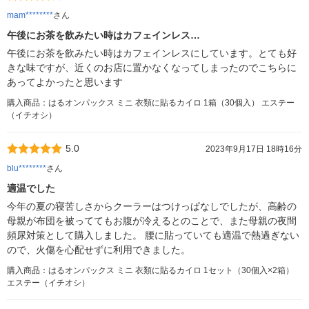
mam********
さん
午後にお茶を飲みたい時はカフェインレス…
午後にお茶を飲みたい時はカフェインレスにしています。とても好
きな味ですが、近くのお店に置かなくなってしまったのでこちらに
あってよかったと思います
購入商品：はるオンパックス ミニ 衣類に貼るカイロ 1箱（30個入） エステー
（イチオシ）
5.0
2023年9月17日 18時16分
blu********
さん
適温でした
今年の夏の寝苦しさからクーラーはつけっぱなしでしたが、高齢の
母親が布団を被っててもお腹が冷えるとのことで、また母親の夜間
頻尿対策として購入しました。 腰に貼っていても適温で熱過ぎない
ので、火傷を心配せずに利用できました。
購入商品：はるオンパックス ミニ 衣類に貼るカイロ 1セット（30個入×2箱）
エステー（イチオシ）