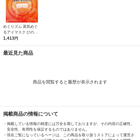
めぐりズム 蒸気めぐ
るアイマスク ひのき
の香り 1箱（12枚入）
1,413
円
花王
最近見た商品
商品を閲覧すると履歴が表示されます
掲載商品の情報について
・
掲載している情報の精度には万全を期しておりますが、その内容の正確性、
安全性、有用性を保証するものではありません。
・
現在ご覧になっているページは、この商品を取り扱うストアによって運営さ