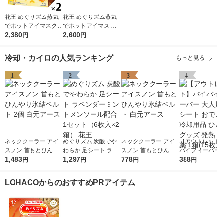
花王 めぐりズム蒸気
花王 めぐりズム蒸気
でホットアイマスクキ
でホットアイマス シ
ンモクセイの香り 1セ
2,380
ダウッド×ゼラニウム
2,600
円
円
ット（12枚入×2箱）
2種セット 1箱（１２
枚入）×2
冷却・カイロの人気ランキング
もっと見る
1
2
3
4
ネッククーラー アイ
めぐりズム 炭酸でや
ネッククーラー アイ
【アウトレッ
スノン 首もとひんや
わらか 足シート ラベ
スノン 首もとひんや
バイフィーバー
り氷結ベルト 2個 白
1,483
ンダーミントメンソー
1,297
り氷結ベルト 白元ア
778
用 冷却シート
388
円
円
円
円
元アース
ル配合 1セット（6枚
ース
額 冷却用品 
入×2箱） 花王
グッズ 発熱 
LOHACOからのおすすめPRアイテム
1箱(15枚入)