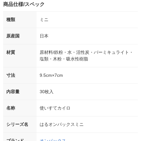
商品仕様/スペック
種類
ミニ
原産国
日本
材質
原材料/鉄粉・水・活性炭・バーミキュライト・
塩類・木粉・吸水性樹脂
寸法
9.5cm×7cm
内容量
30枚入
名称
使いすてカイロ
シリーズ名
はるオンパックスミニ
ブランド
オンパックス