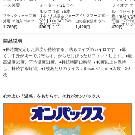
ブラックキャップ 屋
【水・ミネラルウォー
アイリスフーズ 富士
ティッシュペー
外用 16個入 ゴキブリ
ター】LOHACO Wate
山の強炭酸水 ラベル
50組 ロハコ
駆除剤 置き型 毒餌剤
1,789
r（ロハコウォータ
490
レス 500ml 1箱（24
1,420
ルソフトパッ
470
円
円
円
円
1個 アース製薬
ー）2L ラベルレス 1
本入）
シュ フィオナ
箱（5本入）（イチオ
ナル 1セット
商品説明
シ） オリジナル
個：5個入×2
オリジナル
●長時間安定した温度が持続する、貼るタイプのカイロです。●薄
く、中身が均一で片寄らず、からだにぴったりフィットします。●最
高温度63度、平均温度51度、●持続時間10時間（40度以上を保持
し、持続する時間）●1枚あたりのサイズ：9.5cm×7ｃｍ ●入数：30
枚
心地よい「温感」をもたらす。それがオンパックス