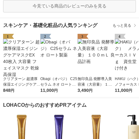
今見ている商品のレビューのみを見る
スキンケア・基礎化粧品の人気ランキング
もっと見る
1
2
3
4
クリアターン 超濃厚
Obagi（オバジ） C25
無印良品 発酵導入美
HAKU（ハク
保湿エイジングケアマ
セラム ネオ ロート製
容液（大容量） １０
ノフォーカス
スクEX 40枚入 大容量
848
薬
11,000
０ｍＬ 良品計画
3,490
5ｇ 資生堂
11,000
円
円
円
円
フェイスマスク 乾燥
付き
高保湿
LOHACOからのおすすめPRアイテム