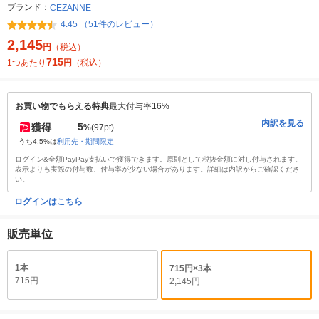
ブランド：
CEZANNE
4.45 （51件のレビュー）
2,145
円
（税込）
715
1つあたり
円
（税込）
お買い物でもらえる特典
最大付与率16%
内訳を見る
5
獲得
%
(97pt)
うち4.5%は
利用先・期間限定
ログイン&全額PayPay支払いで獲得できます。原則として税抜金額に対し付与されます。
表示よりも実際の付与数、付与率が少ない場合があります。詳細は内訳からご確認くださ
い。
ログインはこちら
販売単位
1本
715円×3本
715円
2,145円