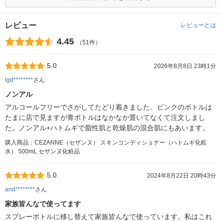
レビュー
レビューとは
4.45
（51件）
5.0
2026年8月8日 23時1分
lgd********
さん
ノンアル
アルコールフリーでさがしてたどり着きました。ピンクのボトルは
たまに店で見ますが青ボトルはなかなか置いてなくて注文しまし
た。ノンアル+ハトムギで脂性肌と乾燥肌の混合肌にもあいます。
購入商品：CEZANNE（セザンヌ） スキンコンディショナー（ハトムギ化粧
水） 500mL セザンヌ化粧品
5.0
2024年8月22日 20時43分
and********
さん
家族皆んなで使ってます
スプレーボトルに移し替えて家族皆んなで使っています。私はこれ