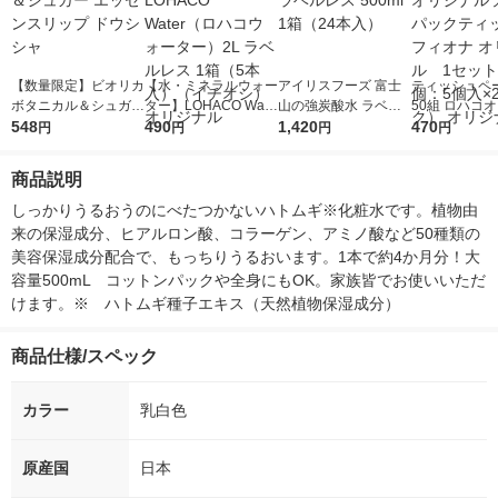
【数量限定】ビオリカ
【水・ミネラルウォー
アイリスフーズ 富士
ティッシュペー
ボタニカル＆シュガー
ター】LOHACO Wate
山の強炭酸水 ラベル
50組 ロハコ
エッセンスリップ ド
548
r（ロハコウォータ
490
レス 500ml 1箱（24
1,420
ルソフトパッ
470
円
円
円
円
ウシシャ
ー）2L ラベルレス 1
本入）
シュ フィオナ
箱（5本入）（イチオ
ナル 1セット
商品説明
シ） オリジナル
個：5個入×2
オリジナル
しっかりうるおうのにべたつかないハトムギ※化粧水です。植物由
来の保湿成分、ヒアルロン酸、コラーゲン、アミノ酸など50種類の
美容保湿成分配合で、もっちりうるおいます。1本で約4か月分！大
容量500mL　コットンパックや全身にもOK。家族皆でお使いいただ
けます。※　ハトムギ種子エキス（天然植物保湿成分）
商品仕様/スペック
カラー
乳白色
原産国
日本