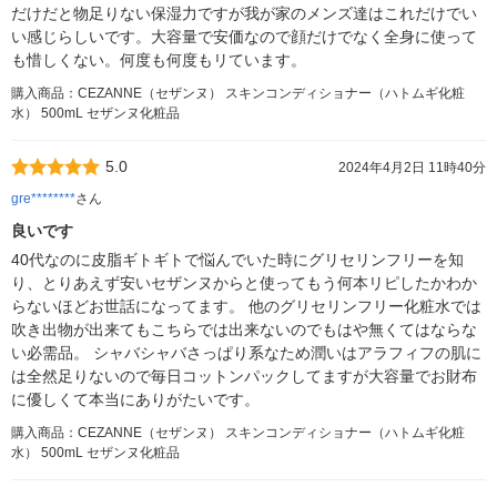
だけだと物足りない保湿力ですが我が家のメンズ達はこれだけでい
い感じらしいです。大容量で安価なので顔だけでなく全身に使って
も惜しくない。何度も何度もリています。
購入商品：CEZANNE（セザンヌ） スキンコンディショナー（ハトムギ化粧
水） 500mL セザンヌ化粧品
5.0
2024年4月2日 11時40分
gre********
さん
良いです
40代なのに皮脂ギトギトで悩んでいた時にグリセリンフリーを知
り、とりあえず安いセザンヌからと使ってもう何本リピしたかわか
らないほどお世話になってます。 他のグリセリンフリー化粧水では
吹き出物が出来てもこちらでは出来ないのでもはや無くてはならな
い必需品。 シャバシャバさっぱり系なため潤いはアラフィフの肌に
は全然足りないので毎日コットンパックしてますが大容量でお財布
に優しくて本当にありがたいです。
購入商品：CEZANNE（セザンヌ） スキンコンディショナー（ハトムギ化粧
水） 500mL セザンヌ化粧品