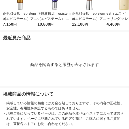
正規取扱店 epistem
正規取扱店 epistem
正規取扱店 epistem
est（エスト）
e(エピステーム）アイ
e(エピステーム） ス
e(エピステーム）アイ
ャリング クレ
パーフェクトショット
7,150
テムサイエンスアイ 1
19,800
パーフェクトショット
12,100
グセラム 180m
4,400
円
円
円
円
b 9g アイクリーム
8g アイクリーム
b 18g アイクリーム
最近見た商品
商品を閲覧すると履歴が表示されます
掲載商品の情報について
・
掲載している情報の精度には万全を期しておりますが、その内容の正確性、
安全性、有用性を保証するものではありません。
・
現在ご覧になっているページは、この商品を取り扱うストアによって運営さ
れています。ページに記載されている内容や商品、ご購入に関するご質問
は、直接各ストアにお問い合わせください。