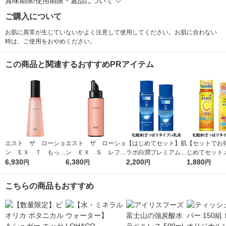
賞味期限/使用期限・返品について
ご購入について
お肌に異常が生じていないかよく注意して使用してください。お肌に合わない
時は、ご使用をおやめください。
この商品と関連するおすすめPRアイテム
エスト ザ ローショ
エスト ザ ローショ
【はじめてセット】肌
【セットでお
ン ＥＸ Ｔ もっち
ン ＥＸ Ｓ レフィ
ラボ白潤プレミアム薬
じめてセット
りハリ弾力のある肌に
6,930
ル うるおって明るく
6,380
用浸透美白化粧水＋乳
2,200
C薬用しみ対
1,880
円
円
円
円
なりたい方 140ml
透明感のある肌になり
液
粧水＋乳液
たい方 130ml
こちらの商品もおすすめ