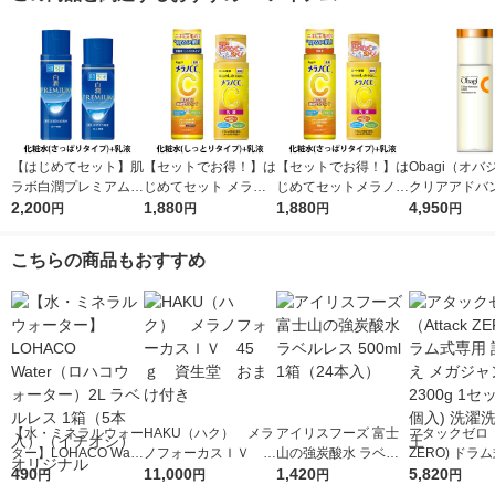
【はじめてセット】肌
【セットでお得！】は
【セットでお得！】は
Obagi（オ
ラボ白潤プレミアム薬
じめてセット メラノC
じめてセットメラノC
クリアアドバ
用浸透美白化粧水＋乳
2,200
C薬用しみ対策美白化
1,880
C薬用しみ対策美白化
1,880
ーション 本体 1
4,950
円
円
円
円
液
粧水しっとり＋乳液
粧水＋乳液
ロート製薬
こちらの商品もおすすめ
【水・ミネラルウォー
HAKU（ハク） メラ
アイリスフーズ 富士
アタックゼロ（A
ター】LOHACO Wate
ノフォーカスＩＶ 4
山の強炭酸水 ラベル
ZERO) ドラ
r（ロハコウォータ
490
5ｇ 資生堂 おまけ
11,000
レス 500ml 1箱（24
1,420
詰め替え メガ
5,820
円
円
円
円
ー）2L ラベルレス 1
付き
本入）
ボ 2300g 1