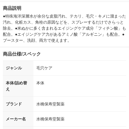
箱（5本入）（イチオ
個入) 洗濯洗剤
商品説明
シ） オリジナル
●特殊海洋深層水が余分な皮脂汚れ、テカリ、毛穴・キメに溜まった
汚れ、化粧カス、角栓の原因などを、スプレーするだけでさらっと
除去。●米ぬかに多く含まれるエイジングケア成分「フィチン酸」も
配合。●エイジングケア力があるアミノ酸「アルギニン」も配合。●
ブースター、洗顔、両方で使えます。
商品仕様/スペック
ジャンル
毛穴ケア
本体/詰め替
本体
え
ブランド
水橋保寿堂製薬
メーカー名
水橋保寿堂製薬