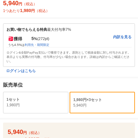
5,940
円
（税込）
1,980
1つあたり
円
（税込）
お買い物でもらえる特典
最大付与率7%
内訳を見る
5
獲得
%
(272pt)
うち4.5%は
利用先・期間限定
ログイン&全額PayPay支払いで獲得できます。原則として税抜金額に対し付与されます。
表示よりも実際の付与数、付与率が少ない場合があります。詳細は内訳からご確認くださ
い。
ログインはこちら
販売単位
1セット
1,980円×3セット
1,980円
5,940円
5,940
円
（税込）