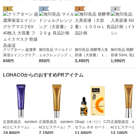
1
2
3
4
クリアターン 超濃厚
無印良品 マイルドジ
無印良品 発酵導入美
無印良品 発酵
保湿エイジングケアマ
ェルクレンジング（大
容液（大容量） １０
容液 50mL 
スクEX 40枚入 大容量
848
容量） ２２０ｇ 良品
850
０ｍＬ 良品計画
3,490
（イチオシ）
1,990
円
円
円
円
フェイスマスク 乾燥
計画
高保湿
LOHACOからのおすすめPRアイテム
正規取扱店 epistem
正規取扱店 epistem
Obagi（オバジ） C25
正規取扱店 ep
e(エピステーム） ス
e(エピステーム）アイ
セラム ネオ ロート製
e(エピステー
テムサイエンスアイ 1
19,800
パーフェクトショット
7,150
薬
11,000
パーフェクト
12,100
円
円
円
円