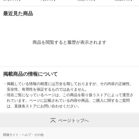
8g アイクリーム
b 9g アイクリーム
b 18g ア
最近見た商品
商品を閲覧すると履歴が表示されます
掲載商品の情報について
・
掲載している情報の精度には万全を期しておりますが、その内容の正確性、
安全性、有用性を保証するものではありません。
・
現在ご覧になっているページは、この商品を取り扱うストアによって運営さ
れています。ページに記載されている内容や商品、ご購入に関するご質問
は、直接各ストアにお問い合わせください。
ページトップへ
関連サイト・ヘルプ・その他