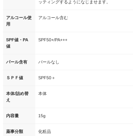
ッティングするようになじませます。
アルコール使
アルコール含む
用
SPF値・PA
SPF50+/PA+++
値
パール含有
パールなし
ＳＰＦ値
SPF50＋
本体/詰め替
本体
え
内容量
15g
薬事分類
化粧品