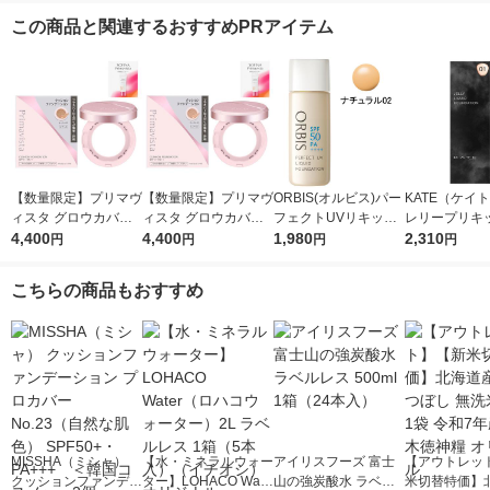
この商品と関連するおすすめPRアイテム
【数量限定】プリマヴ
【数量限定】プリマヴ
ORBIS(オルビス)パー
KATE（ケイ
ィスタ グロウカバー
ィスタ グロウカバー
フェクトUVリキッド
レリープリキ
クッション オークル
4,400
クッション オークル
4,400
ファンデーション(パ
1,980
ンデーション 0
2,310
円
円
円
円
０５＆ケース セット
０３＆ケース セット
フ無)ナチュラル02 30
明るめ カネボ
おまけつき
おまけつき
mL SPF50PA++++
の海月
こちらの商品もおすすめ
MISSHA（ミシャ）
【水・ミネラルウォー
アイリスフーズ 富士
【アウトレッ
クッションファンデー
ター】LOHACO Wate
山の強炭酸水 ラベル
米切替特価】