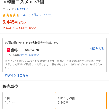
＜韓国コスメ＞ ×3個
ブランド：
MISSHA
4.33 （75件のレビュー）
5,445
円
（税込）
1,815
1つあたり
円
（税込）
お買い物でもらえる特典
最大付与率16%
内訳を見る
5
獲得
%
(249pt)
うち4.5%は
利用先・期間限定
ログイン&全額PayPay支払いで獲得できます。原則として税抜金額に対し付与されます。
表示よりも実際の付与数、付与率が少ない場合があります。詳細は内訳からご確認くださ
い。
ログインはこちら
販売単位
1個
1,815円×3個
1,815円
5,445円