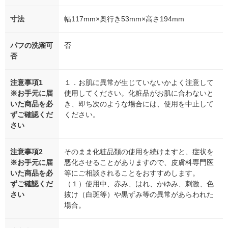
寸法
幅117mm×奥行き53mm×高さ194mm
パフの洗濯可
否
否
注意事項1
１．お肌に異常が生じていないかよく注意して
※お手元に届
使用してください。化粧品がお肌に合わないと
いた商品を必
き、即ち次のような場合には、使用を中止して
ずご確認くだ
ください。
さい
注意事項2
そのまま化粧品類の使用を続けますと、症状を
※お手元に届
悪化させることがありますので、皮膚科専門医
いた商品を必
等にご相談されることをおすすめします。
ずご確認くだ
（１）使用中、赤み、はれ、かゆみ、刺激、色
さい
抜け（白斑等）や黒ずみ等の異常があらわれた
場合。