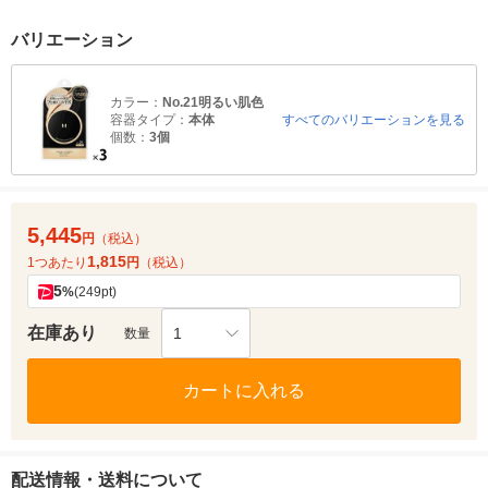
バリエーション
カラー：
No.21明るい肌色
容器タイプ：
本体
すべてのバリエーションを見る
個数：
3個
5,445
円
（税込）
1,815
1つあたり
円
（税込）
5
%
(249pt)
在庫あり
1
数量
カートに入れる
配送情報・送料について