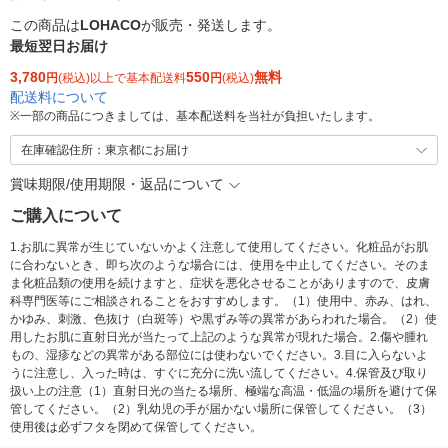
この商品は
LOHACO
が販売・発送します。
最短翌日お届け
3,780
550
無料
円
(税込)以上で基本配送料
円
(税込)
配送料について
※
一部の商品につきましては、基本配送料を当社が負担いたします。
在庫確認住所：東京都にお届け
賞味期限/使用期限・返品について
ご購入について
1.お肌に異常が生じていないかよく注意して使用してください。化粧品がお肌
に合わないとき、即ち次のような場合には、使用を中止してください。そのま
ま化粧品類の使用を続けますと、症状を悪化させることがありますので、皮膚
科専門医等にご相談されることをおすすめします。（1）使用中、赤み、はれ、
かゆみ、刺激、色抜け（白斑等）や黒ずみ等の異常があらわれた場合。（2）使
用したお肌に直射日光が当たって上記のような異常が現れた場合。2.傷や腫れ
もの、湿疹などの異常がある部位には使わないでください。3.目に入らないよ
うに注意し、入った時は、すぐに充分に洗い流してください。4.保管及び取り
扱い上の注意（1）直射日光の当たる場所、極端な高温・低温の場所を避けて保
管してください。（2）乳幼児の手が届かない場所に保管してください。（3）
使用後は必ずフタを閉めて保管してください。