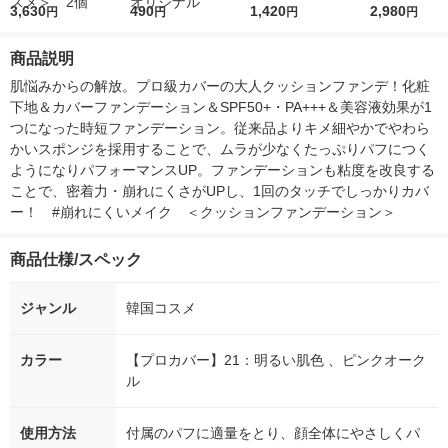
ション プロカバー N
3,630
r（ロハコウォータ
490
レス 500ml 1箱（24
1,420
ななつぼし 無洗
2,980
円
円
円
円
o.23（自然な肌色） S
ー）2L ラベルレス 1
本入）
g 1袋 令和7年
PF50+・PA+++ ＜韓
箱（5本入）（イチオ
徳神糧 オリジ
商品説明
国コスメ＞ 2個
シ） オリジナル
肌悩みからの解放。プロ級カバーの大人クッションファンデ！化粧
下地＆カバーファンデーション＆SPF50+・PA+++＆美容液効果が1
つになった時短ファンデーション。従来品よりキメ細やかでやわら
かいスポンジを採用することで、ムラが少なくたっぷりパフにつく
ようになりパフォーマンスUP。ファンデーションも粘度を改良する
ことで、密着力・崩れにくさがUPし、1回のタッチでしっかりカバ
ー！　#崩れにくいメイク　＜クッションファンデーション＞
商品仕様/スペック
ジャンル
韓国コスメ
カラー
【プロカバー】21：明るい肌色 、ピンクオーク
ル
使用方法
付属のパフに適量をとり、顔全体にやさしくパ