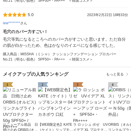
No.21（明るい肌色） SPF50+・PA+++ ＜韓国コスメ＞
5.0
2023年2月22日 18時33分
iew********
さん
毛穴のカバー力すごい！
毛穴等気になるところへのカバー力がすごいと思います。ただ自分
の肌が白かったため、色はかなりのイエベになる感じでした。
購入商品：MISSHA（ミシャ） クッションファンデーション プロカバー
No.21（明るい肌色） SPF50+・PA+++ ＜韓国コスメ＞
メイクアップの人気ランキング
もっと見る
1
2
3
4
リニューアル前品 日
【WEB限定色】KATE
ラ ロッシュ ポゼ UV
ORBIS（オ
焼け止め ORBIS (オル
（ケイト）リップモン
イデア XL プロテクシ
リンクルブラ