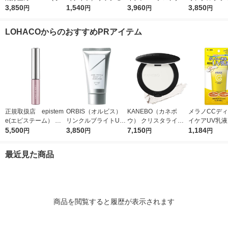
ビス) リンクルブライ
3,850
スター 04 パンプキン
1,540
ョントーンアップ ロ
3,960
プロテクター N
3,850
円
円
円
円
トUVプロテクター 50
ワイン カネボウ 口紅
ーズ+ SPF50+・PA
（医薬部外品
g SPF50+ / PA++++
++++
LOHACOからのおすすめPRアイテム
正規取扱店 epistem
ORBIS（オルビス）
KANEBO（カネボ
メラノCCデ
e(エピステーム） パ
リンクルブライトUV
ウ） クリスタライズ
イケアUV乳
ワライズラッシュセラ
5,500
プロテクター N 50g
3,850
ドフィックスパウダー
7,150
日焼け止め乳液
1,184
円
円
円
円
ム 4.5ml まつげ美容
（医薬部外品）
01
SPF50+・PA
液
ート製薬
最近見た商品
商品を閲覧すると履歴が表示されます