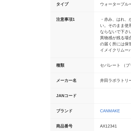
タイプ
ウォータープル
注意事項1
・赤み、はれ、
い。そのまま使
ならないで下さ
異物感が残る場
の届く所には保
イメイクリムー
種類
セパレート （ブ
メーカー名
井田ラボラトリ
JANコード
ブランド
CANMAKE
商品番号
AX12341