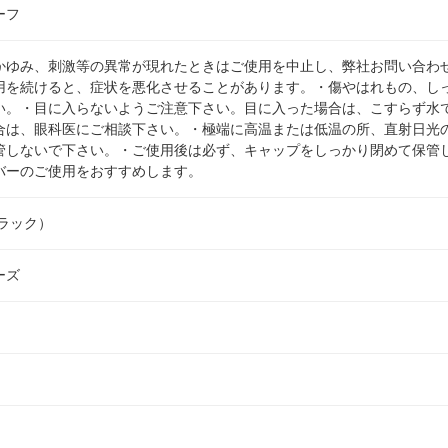
ーフ
かゆみ、刺激等の異常が現れたときはご使用を中止し、弊社お問い合わ
用を続けると、症状を悪化させることがあります。・傷やはれもの、し
い。・目に入らないようご注意下さい。目に入った場合は、こすらず水
合は、眼科医にご相談下さい。・極端に高温または低温の所、直射日光
管しないで下さい。・ご使用後は必ず、キャップをしっかり閉めて保管
バーのご使用をおすすめします。
ラック）
ーズ