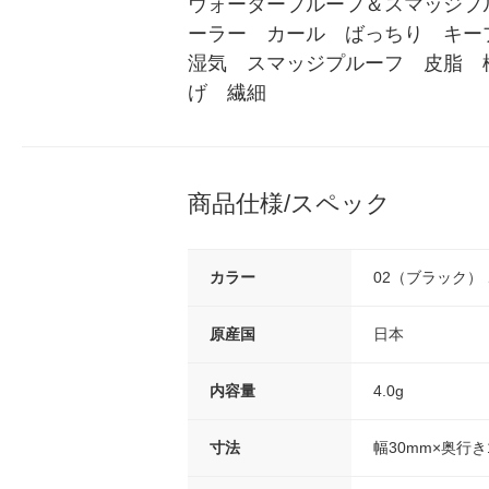
ウォータープルーフ＆スマッジプル
ーラー　カール　ばっちり　キー
湿気　スマッジプルーフ　皮脂　
げ　繊細
商品仕様/スペック
カラー
02（ブラック）
原産国
日本
内容量
4.0g
寸法
幅30mm×奥行き