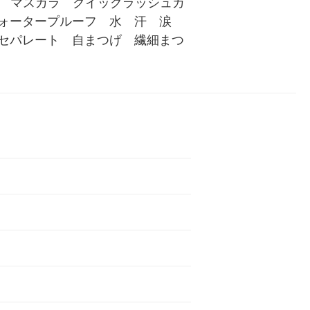
e　マスカラ　クイックラッシュカ
ォータープルーフ　水　汗　涙　
セパレート　自まつげ　繊細まつ