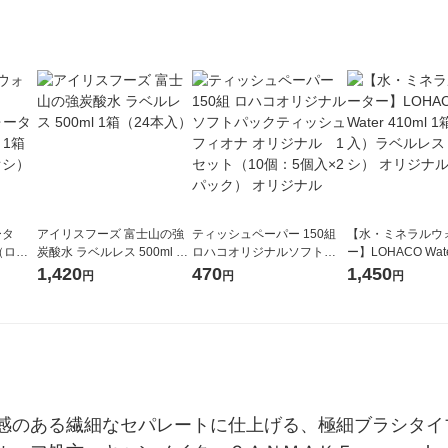
ータ
アイリスフーズ 富士山の強
ティッシュペーパー 150組
【水・ミネラルウ
r（ロハ
炭酸水 ラベルレス 500ml 1
ロハコオリジナルソフトパ
ー】LOHACO Wate
ベルレ
箱（24本入）
ックティッシュ フィオナ オ
1箱（20本入）ラ
1,420
470
1,450
円
円
円
チオ
リジナル 1セット（10個：
（イチオシ） オ
5個入×2パック） オリジナ
ル
感のある繊細なセパレートに仕上げる、極細ブラシタイ