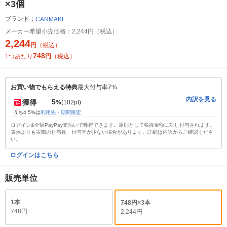
×3個
ブランド：
CANMAKE
メーカー希望小売価格：
2,244円（税込）
2,244
円
（税込）
748
1つあたり
円
（税込）
お買い物でもらえる特典
最大付与率7%
内訳を見る
5
獲得
%
(102pt)
うち4.5%は
利用先・期間限定
ログイン&全額PayPay支払いで獲得できます。原則として税抜金額に対し付与されます。
表示よりも実際の付与数、付与率が少ない場合があります。詳細は内訳からご確認くださ
い。
ログインはこちら
販売単位
1本
748円×3本
748円
2,244円