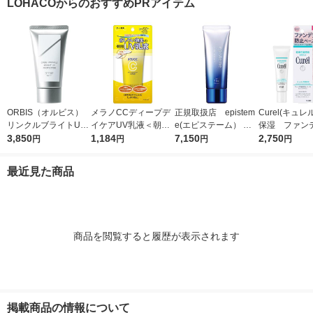
LOHACOからのおすすめPRアイテム
ORBIS（オルビス）
メラノCCディープデ
正規取扱店 epistem
Curel(キュレ
リンクルブライトUV
イケアUV乳液＜朝用
e(エピステーム） ホ
保湿 ファン
プロテクター N 50g
3,850
日焼け止め乳液＞50g
1,184
ワイトUVレーザー SP
7,150
止ベース 30
2,750
円
円
円
円
（医薬部外品）
SPF50+・PA++++ロ
F50+／PA++++ 40g
ート製薬
日焼け止め
最近見た商品
商品を閲覧すると履歴が表示されます
掲載商品の情報について