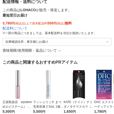
配送情報・送料について
この商品は
LOHACO
が販売・発送します。
最短翌日お届け
3,780
550
無料
円
(税込)以上で基本配送料
円
(税込)
配送料について
※
一部の商品につきましては、基本配送料を当社が負担いたします。
在庫確認住所：東京都にお届け
賞味期限/使用期限・返品について
この商品と関連するおすすめPRアイテム
正規取扱店 epistem
ラッシュリッチ まつ
KATE（ケイト）ナミ
DHC エクス
e(エピステーム） パ
毛美容液 2.5mL 1個
ダノタテマスカラ（ロ
ーティアイラ
ワライズラッシュセラ
5,500
ロート製薬
5,500
ング）ＢＫー1Kaneb
1,650
ニック まつ毛
1,780
円
円
円
円