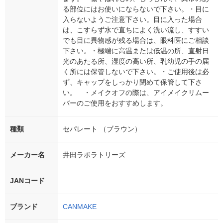
る部位にはお使いにならないで下さい。・目に
入らないようご注意下さい。目に入った場合
は、こすらず水で直ちによく洗い流し、すすい
でも目に異物感が残る場合は、眼科医にご相談
下さい。・極端に高温または低温の所、直射日
光のあたる所、湿度の高い所、乳幼児の手の届
く所には保管しないで下さい。・ご使用後は必
ず、キャップをしっかり閉めて保管して下さ
い。 ・メイクオフの際は、アイメイクリムー
バーのご使用をおすすめします。
種類
セパレート （ブラウン）
メーカー名
井田ラボラトリーズ
JANコード
ブランド
CANMAKE