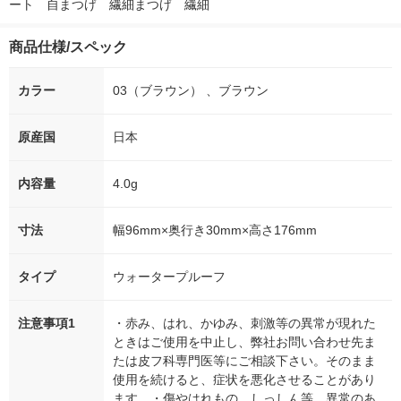
ート　自まつげ　繊細まつげ　繊細
商品仕様/スペック
カラー
03（ブラウン） 、ブラウン
原産国
日本
内容量
4.0g
寸法
幅96mm×奥行き30mm×高さ176mm
タイプ
ウォータープルーフ
注意事項1
・赤み、はれ、かゆみ、刺激等の異常が現れた
ときはご使用を中止し、弊社お問い合わせ先ま
たは皮フ科専門医等にご相談下さい。そのまま
使用を続けると、症状を悪化させることがあり
ます。・傷やはれもの、しっしん等、異常のあ