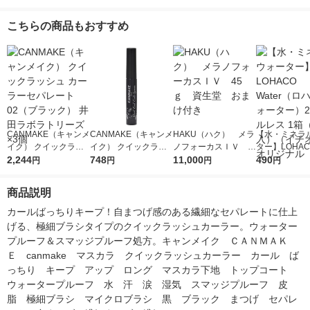
ム 4.5ml まつげ美容
o（カネボウ）
液・透明マス
液
つげ用品 クリ
こちらの商品もおすすめ
ーエイチシー
CANMAKE（キャンメ
CANMAKE（キャンメ
HAKU（ハク） メラ
【水・ミネラ
イク） クイックラッ
イク） クイックラッ
ノフォーカスＩＶ 4
ター】LOHACO
シュ カーラーセパレ
2,244
シュ カーラーセパレ
748
5ｇ 資生堂 おまけ
11,000
r（ロハコウォ
490
円
円
円
円
ート 02（ブラック）
ート 02（ブラック）
付き
ー）2L ラベル
井田ラボラトリーズ ×
井田ラボラトリーズ
箱（5本入）
商品説明
3個
シ） オリジナ
カールばっちりキープ！自まつげ感のある繊細なセパレートに仕上
げる、極細ブラシタイプのクイックラッシュカーラー。ウォーター
プルーフ＆スマッジプルーフ処方。キャンメイク　ＣＡＮＭＡＫ
Ｅ　canmake　マスカラ　クイックラッシュカーラー　カール　ば
っちり　キープ　アップ　ロング　マスカラ下地　トップコート　
ウォータープルーフ　水　汗　涙　湿気　スマッジプルーフ　皮
脂　極細ブラシ　マイクロブラシ　黒　ブラック　まつげ　セパレ