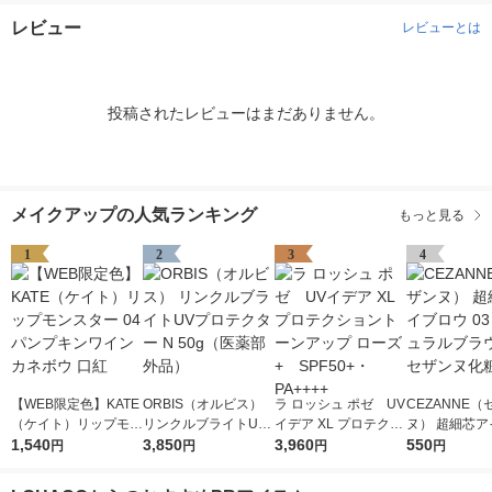
レビュー
レビューとは
投稿されたレビューはまだありません。
メイクアップの人気ランキング
もっと見る
1
2
3
4
【WEB限定色】KATE
ORBIS（オルビス）
ラ ロッシュ ポゼ UV
CEZANNE（
（ケイト）リップモン
リンクルブライトUV
イデア XL プロテクシ
ヌ） 超細芯ア
スター 04 パンプキン
1,540
プロテクター N 50g
3,850
ョントーンアップ ロ
3,960
ウ 03（ナチ
550
円
円
円
円
ワイン カネボウ 口紅
（医薬部外品）
ーズ+ SPF50+・PA
ラウン） セザ
++++
粧品