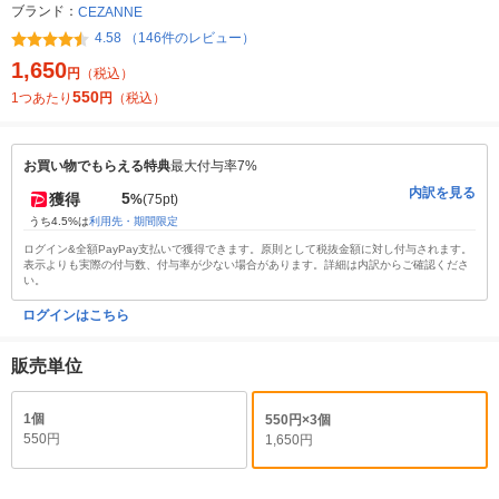
ブランド：
CEZANNE
4.58 （146件のレビュー）
1,650
円
（税込）
550
1つあたり
円
（税込）
お買い物でもらえる特典
最大付与率7%
内訳を見る
5
獲得
%
(75pt)
うち4.5%は
利用先・期間限定
ログイン&全額PayPay支払いで獲得できます。原則として税抜金額に対し付与されます。
表示よりも実際の付与数、付与率が少ない場合があります。詳細は内訳からご確認くださ
い。
ログインはこちら
販売単位
1個
550円×3個
550円
1,650円