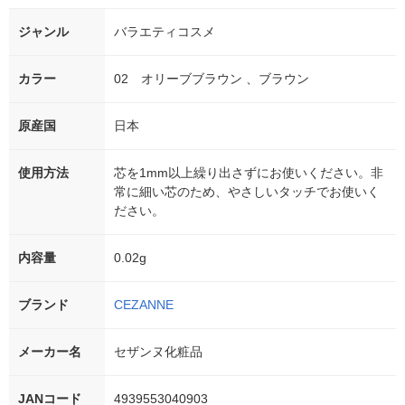
ジャンル
バラエティコスメ
カラー
02 オリーブブラウン 、ブラウン
原産国
日本
使用方法
芯を1mm以上繰り出さずにお使いください。非
常に細い芯のため、やさしいタッチでお使いく
ださい。
内容量
0.02g
ブランド
CEZANNE
メーカー名
セザンヌ化粧品
JANコード
4939553040903