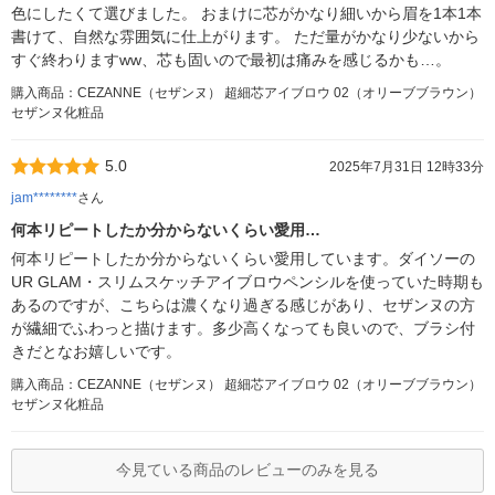
色にしたくて選びました。 おまけに芯がかなり細いから眉を1本1本
書けて、自然な雰囲気に仕上がります。 ただ量がかなり少ないから
すぐ終わりますww、芯も固いので最初は痛みを感じるかも…。
購入商品：CEZANNE（セザンヌ） 超細芯アイブロウ 02（オリーブブラウン）
セザンヌ化粧品
5.0
2025年7月31日 12時33分
jam********
さん
何本リピートしたか分からないくらい愛用…
何本リピートしたか分からないくらい愛用しています。ダイソーの
UR GLAM・スリムスケッチアイブロウペンシルを使っていた時期も
あるのですが、こちらは濃くなり過ぎる感じがあり、セザンヌの方
が繊細でふわっと描けます。多少高くなっても良いので、ブラシ付
きだとなお嬉しいです。
購入商品：CEZANNE（セザンヌ） 超細芯アイブロウ 02（オリーブブラウン）
セザンヌ化粧品
今見ている商品のレビューのみを見る