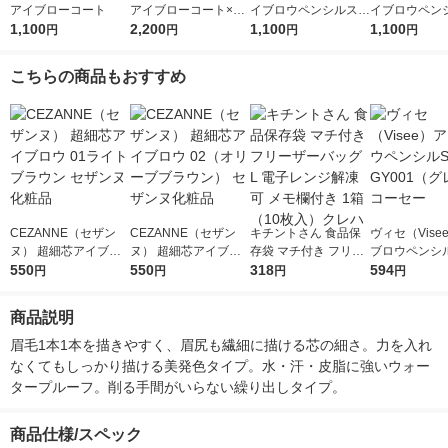
アイブローコート
アイブローコート×2
イブロウペンシルスー
イブロウペン
1,100
個
2,200
パースリム0．8 Ｂ
1,100
パースリム0．
1,100
円
円
円
円
Ｒー5 Kanebo（カネ
Ｒー3 Kane
ボウ）
ボウ）
こちらの商品もおすすめ
CEZANNE（セザン
CEZANNE（セザン
キチントさん 食品保
ヴィセ（Vise
ヌ） 超細芯アイブロ
ヌ） 超細芯アイブロ
存袋 マチ付き フリー
ブロウペンシル
ウ 01ライトブラウン
550
ウ 02（オリーブブラ
550
ザーバッグ L 電子レ
318
01（グレー）
594
円
円
円
円
セザンヌ化粧品
ウン） セザンヌ化粧
ンジ解凍可 メモ欄付
ー
品
き 1箱（10枚入）クレ
商品説明
ハ
眉毛1本1本を描きやすく、眉尻も繊細に描ける芯の細さ。力を入れ
なくてもしっかり描ける美発色タイプ。水・汗・皮脂に強いウォー
タープルーフ。削る手間がいらない繰り出しタイプ。
商品仕様/スペック