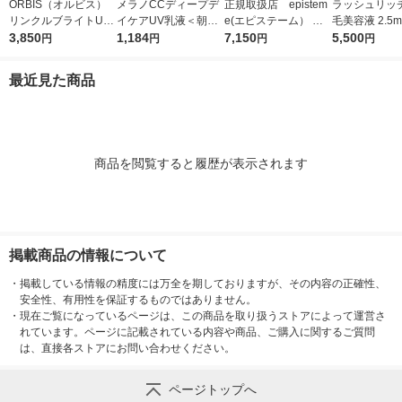
ORBIS（オルビス）
メラノCCディープデ
正規取扱店 epistem
ラッシュリッチ
リンクルブライトUV
イケアUV乳液＜朝用
e(エピステーム） ホ
毛美容液 2.5m
プロテクター N 50g
3,850
日焼け止め乳液＞50g
1,184
ワイトUVレーザー SP
7,150
ロート製薬
5,500
円
円
円
円
（医薬部外品）
SPF50+・PA++++ロ
F50+／PA++++ 40g
ート製薬
日焼け止め
最近見た商品
商品を閲覧すると履歴が表示されます
掲載商品の情報について
・
掲載している情報の精度には万全を期しておりますが、その内容の正確性、
安全性、有用性を保証するものではありません。
・
現在ご覧になっているページは、この商品を取り扱うストアによって運営さ
れています。ページに記載されている内容や商品、ご購入に関するご質問
は、直接各ストアにお問い合わせください。
ページトップへ