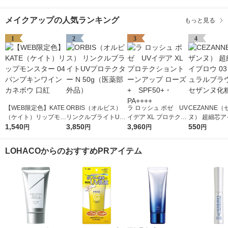
メイクアップの人気ランキング
もっと見る
1
2
3
4
【WEB限定色】KATE
ORBIS（オルビス）
ラ ロッシュ ポゼ UV
CEZANNE（
（ケイト）リップモン
リンクルブライトUV
イデア XL プロテクシ
ヌ） 超細芯ア
スター 04 パンプキン
1,540
プロテクター N 50g
3,850
ョントーンアップ ロ
3,960
ウ 03（ナチ
550
円
円
円
円
ワイン カネボウ 口紅
（医薬部外品）
ーズ+ SPF50+・PA
ラウン） セザ
++++
粧品
LOHACOからのおすすめPRアイテム