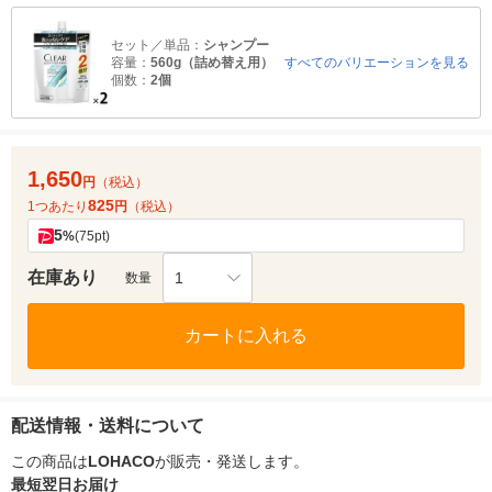
セット／単品：
シャンプー
容量：
560g（詰め替え用）
すべてのバリエーションを見る
個数：
2個
1,650
円
（税込）
825
1つあたり
円
（税込）
5
%
(75pt)
在庫あり
1
数量
カートに入れる
配送情報・送料について
この商品は
LOHACO
が販売・発送します。
最短翌日お届け