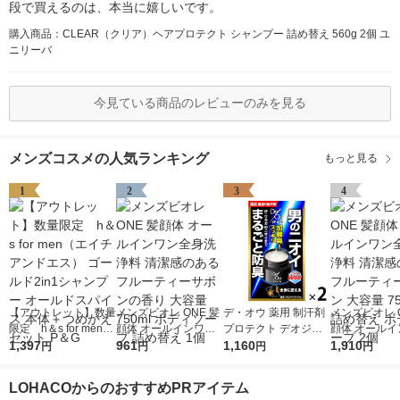
段で買えるのは、本当に嬉しいです。
購入商品：CLEAR（クリア）ヘアプロテクト シャンプー 詰め替え 560g 2個 ユ
ニリーバ
今見ている商品のレビューのみを見る
メンズコスメの人気ランキング
もっと見る
1
2
3
4
【アウトレット】数量
メンズビオレ ONE 髪
デ・オウ 薬用 制汗剤
メンズビオレ O
限定 h＆s for men
顔体 オールインワン
プロテクト デオジャ
顔体 オールイ
（エイチアンドエス）
1,397
全身洗浄料 清潔感の
961
ム 全身用 男性用 加齢
1,160
全身洗浄料 清
1,910
円
円
円
円
ゴールド2in1シャンプ
あるフルーティーサボ
臭 50g 2個 ロート製
あるフルーテ
ー オールドスパイス
ンの香り 大容量 750
薬
ン 大容量 750
LOHACOからのおすすめPRアイテム
本体＋つめかえセット
ml ボディソープ 詰め
替え ボディソ