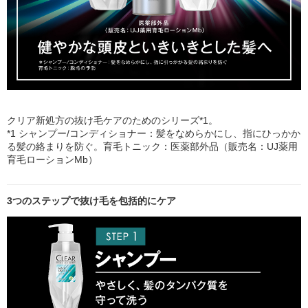
クリア新処方の抜け毛ケアのためのシリーズ*1。
*1 シャンプー/コンディショナー：髪をなめらかにし、指にひっかか
る髪の絡まりを防ぐ。育毛トニック：医薬部外品（販売名：UJ薬用
育毛ローションMb）
3つのステップで抜け毛を包括的にケア