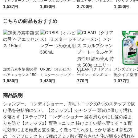
リアフォーメン）スカ
プー スカルプケア 加
n(エイチアンドエス)
（クリアフォ
ルプ シャンプー＆コ
1,537
齢臭 詰め替え 320ml
1,990
シャンプー＆コンディ
2,700
リンスインシ
1,350
円
円
円
円
ンディショナー トー
3個 ロート製薬
ショナー ボリューム
ポンプ 本体 35
タルケア 特大 詰め替
アップ 詰め替え 超特
め替え 280g
こちらの商品もおすすめ
え 各560g ユニリーバ
大 900ml メンズ
バ
加美乃素本舗 髪の母
ORBIS（オルビス）
CLEAR（クリアフォ
メンズビオレ 
ヘアエッセンス 150m
ミスター シャンプー
ーメン）メンズ スカ
泡タイプ 薬用
l
1,980
つめかえ用 380mL
1,430
ルプシャンプー トー
770
ケア 詰め替え 1
1,077
円
円
円
円
タルケア 男性用 詰め
3個 もふもふ
替え 特大 560g ユニ
う！
商品説明
リーバ
シャンプー、コンディショナー、育毛トニックの3つのステップで抜
け毛を包括的にケア。【ステップ1】シャンプー 頭皮に優しく汚れ
を落とす【ステップ2】コンディショナー 髪を滑らかにし髪の絡ま
りを防ぐ【ステップ3】育毛トニック 抜けにくい髪へ育てる＊１育
毛効果による頭皮と髪を優しく洗って汚れをしっかり落とす新処方
の「ヘアプロテクト」3種のアミノ酸が配合された泡が頭皮の汚れを