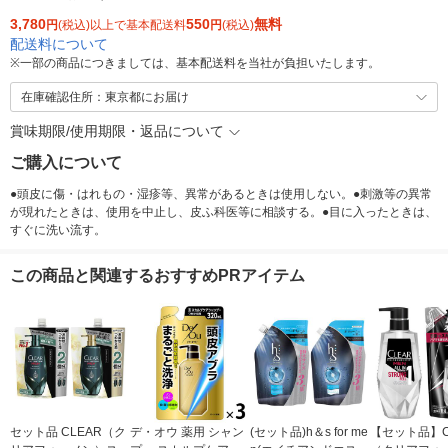
3,780
550
無料
円
(税込)以上で基本配送料
円
(税込)
配送料について
※
一部の商品につきましては、基本配送料を当社が負担いたします。
在庫確認住所：東京都にお届け
賞味期限/使用期限・返品について
ご購入について
●頭皮に傷・はれもの・湿疹等、異常があるときは使用しない。●刺激等の異常
が現れたときは、使用を中止し、皮ふ科医等に相談する。●目に入ったときは、
すぐに洗い流す。
この商品と関連するおすすめPRアイテム
セット品 CLEAR（ク
デ・オウ 薬用 シャン
(セット品)h＆s for me
【セット品】C