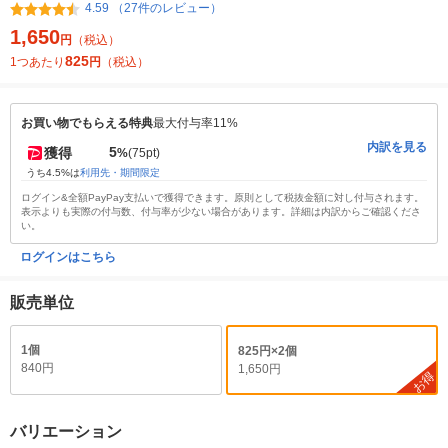
4.59 （27件のレビュー）
1,650
円
（税込）
825
1つあたり
円
（税込）
お買い物でもらえる特典
最大付与率11%
内訳を見る
5
獲得
%
(75pt)
うち4.5%は
利用先・期間限定
ログイン&全額PayPay支払いで獲得できます。原則として税抜金額に対し付与されます。
表示よりも実際の付与数、付与率が少ない場合があります。詳細は内訳からご確認くださ
い。
ログインはこちら
販売単位
1個
825円×2個
840円
1,650円
お得
バリエーション