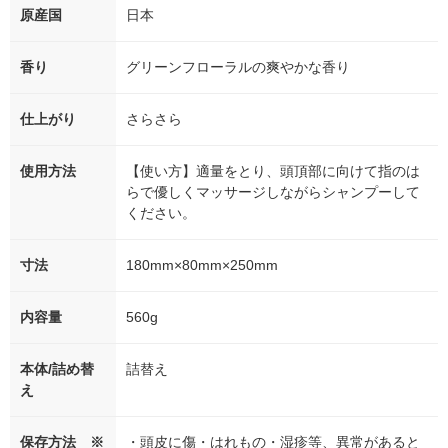
原産国
日本
香り
グリーンフローラルの爽やかな香り
仕上がり
さらさら
使用方法
【使い方】適量をとり、頭頂部に向けて指のは
らで優しくマッサージしながらシャンプーして
ください。
寸法
180mm×80mm×250mm
内容量
560g
本体/詰め替
詰替え
え
保存方法 ※
・頭皮に傷・はれもの・湿疹等、異常があると