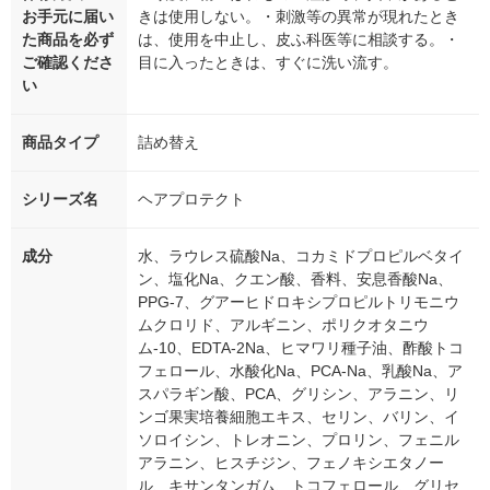
お手元に届い
きは使用しない。・刺激等の異常が現れたとき
た商品を必ず
は、使用を中止し、皮ふ科医等に相談する。・
ご確認くださ
目に入ったときは、すぐに洗い流す。
い
商品タイプ
詰め替え
シリーズ名
ヘアプロテクト
成分
水、ラウレス硫酸Na、コカミドプロピルベタイ
ン、塩化Na、クエン酸、香料、安息香酸Na、
PPG-7、グアーヒドロキシプロピルトリモニウ
ムクロリド、アルギニン、ポリクオタニウ
ム-10、EDTA-2Na、ヒマワリ種子油、酢酸トコ
フェロール、水酸化Na、PCA-Na、乳酸Na、ア
スパラギン酸、PCA、グリシン、アラニン、リ
ンゴ果実培養細胞エキス、セリン、バリン、イ
ソロイシン、トレオニン、プロリン、フェニル
アラニン、ヒスチジン、フェノキシエタノー
ル、キサンタンガム、トコフェロール、グリセ