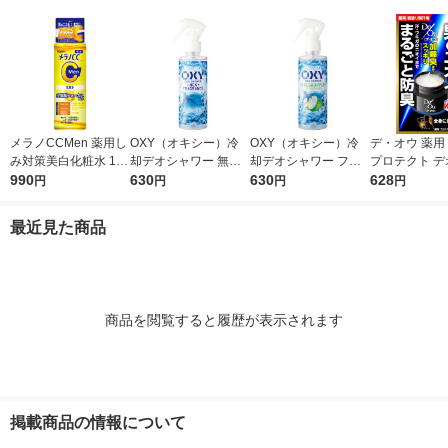
P＆G
替え 1個
個
メラノCCMen 薬用し
OXY（オキシー）冷
OXY（オキシー）冷
デ・オウ 薬用
み対策美白化粧水 170
却デオシャワー 無香
却デオシャワー フレ
プロテクト デ
ml ロート製薬
990
料 200ml 1個 ロート
630
ッシュアップルの香り
630
ム 全身用 男性
628
円
円
円
円
製薬
200ml 1個 ロート製薬
臭 50g ロー
最近見た商品
商品を閲覧すると履歴が表示されます
掲載商品の情報について