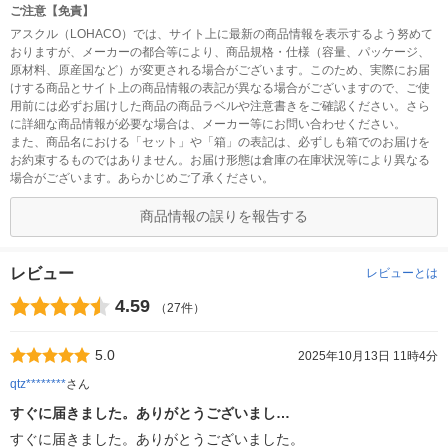
ご注意【免責】
アスクル（LOHACO）では、サイト上に最新の商品情報を表示するよう努めて
おりますが、メーカーの都合等により、商品規格・仕様（容量、パッケージ、
原材料、原産国など）が変更される場合がございます。このため、実際にお届
けする商品とサイト上の商品情報の表記が異なる場合がございますので、ご使
用前には必ずお届けした商品の商品ラベルや注意書きをご確認ください。さら
に詳細な商品情報が必要な場合は、メーカー等にお問い合わせください。
また、商品名における「セット」や「箱」の表記は、必ずしも箱でのお届けを
お約束するものではありません。お届け形態は倉庫の在庫状況等により異なる
場合がございます。あらかじめご了承ください。
商品情報の誤りを報告する
レビュー
レビューとは
4.59
（27件）
5.0
2025年10月13日 11時4分
qtz********
さん
すぐに届きました。ありがとうございまし…
すぐに届きました。ありがとうございました。