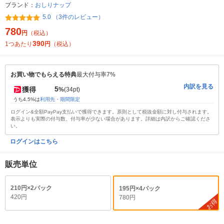
ブランド：
おしりナップ
5.0 （3件のレビュー）
780
円
（税込）
390
1つあたり
円
（税込）
お買い物でもらえる特典
最大付与率7%
内訳を見る
5
獲得
%
(34pt)
うち4.5%は
利用先・期間限定
ログイン&全額PayPay支払いで獲得できます。原則として税抜金額に対し付与されます。
表示よりも実際の付与数、付与率が少ない場合があります。詳細は内訳からご確認くださ
い。
ログインはこちら
販売単位
210円×2パック
195円×4パック
420円
780円
お得