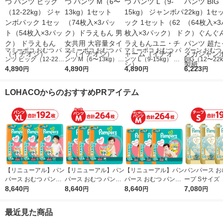
マミーポコ おむつ パ
マミーポコ おむつ パ
マミーポコ おむつ パ
グーン おむつ
ンツ ビッグ（12-22k
ンツ M（6〜13kg）1
ンツ L（9-15kg） ジ
BIG（12〜22
g） ジャンボパック 1
4,890
セット（74枚入×3パ
4,890
ャンボパック 1セット
4,890
ット（64枚入
6,223
円
円
円
円
セット（54枚入×3パ
ック）ドラえもん 男
（62枚入×3パック）
ク）ぐんぐん
ック） ドラえもん
女共用 大容量タイプ
ドラえもんユニ・チャ
ツ 超たっぷり
LOHACOからのおすすめPRアイテム
（イチオシ）
（イチオシ）
ーム（イチオシ）
ャンボ 大王製
【リニューアル】パン
【リニューアル】パン
【リニューアル】パン
パンパース お
パース おむつ パンツ
パース おむつ パンツ
パース おむつ パンツ
ープ Sサイズ（
ビッグサイズ（12〜2
8,640
たっち Mサイズ（6〜
8,640
はいはい Mサイズ
8,640
g）1セット（
7,080
円
円
円
円
2kg）1セット（64枚
12kg）1セット（88枚
（5〜10kg） 1セット
3パック）は
入×3パック）さらさ
入×3パック） さらさ
（88枚入×3パック）
肌へのいちばん
最近見た商品
らケア メガジャンボ
らケア メガジャンボ
さらさらケア メガジ
トラジャンボ 