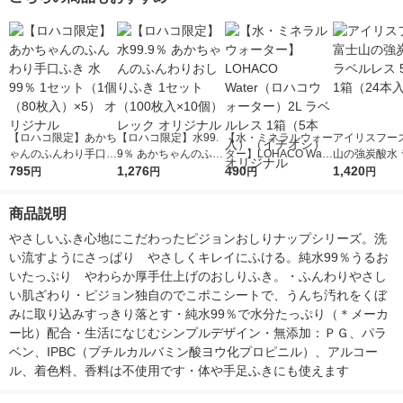
ト（2個）王
【ロハコ限定】あかち
【ロハコ限定】水99.
【水・ミネラルウォー
アイリスフーズ
ゃんのふんわり手口ふ
9％ あかちゃんのふん
ター】LOHACO Wate
山の強炭酸水 
き 水99％ 1セット（1
795
わりおしりふき 1セッ
1,276
r（ロハコウォータ
490
レス 500ml 1
1,420
円
円
円
円
個（80枚入）×5） オ
ト（100枚入×10個）
ー）2L ラベルレス 1
本入）
リジナル
レック オリジナル
箱（5本入）（イチオ
商品説明
シ） オリジナル
やさしいふき心地にこだわったピジョンおしりナップシリーズ。洗
い流すようにさっぱり　やさしくキレイにふける。純水99％うるお
いたっぷり　やわらか厚手仕上げのおしりふき。・ふんわりやさし
い肌ざわり・ピジョン独自のでこポこシートで、うんち汚れをくぼ
みに取り込みすっきり落とす・純水99％で水分たっぷり（＊メーカ
ー比）配合・生活になじむシンプルデザイン・無添加：ＰＧ、パラ
ベン、IPBC（ブチルカルバミン酸ヨウ化プロピニル）、アルコー
ル、着色料、香料は不使用です・体や手足ふきにも使えます