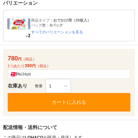
バリエーション
商品タイプ：
おでかけ用（30枚入）
パック数：
4パック
すべてのバリエーションを見る
780
円
（税込）
390
1つあたり
円
（税込）
5
%
(34pt)
在庫あり
1
数量
カートに入れる
配送情報・送料について
この商品は
LOHACO
が販売・発送します。