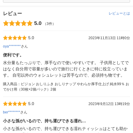
レビュー
レビューとは
5.0
（3件）
5.0
2023年11月13日 11時0分
oya********
さん
便利です。
水分量もたっぷりで、厚手なので使いやすいです。 子供用としてで
はなく自分用で容量が多いので旅行に行くときに特に役立っていま
す。 自宅以外のウォシュレットは苦手なので、必須持ち物です。
購入商品：ピジョン おしりふき おしりナップ やわらか厚手仕上げ 純水99％ お
でかけ用（30枚×2個パック）2個
5.0
2023年9月12日 13時19分
ber********
さん
小さな孫がいるので、持ち運びできる濡れ…
小さな孫がいるので、持ち運びできる濡れティッシュはとても助か