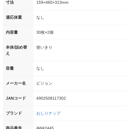
寸法
159×460×313mm
適応体重
なし
内容量
30枚×2個
本体/詰め替
使いきり
え
容量
なし
メーカー名
ピジョン
JANコード
4902508117302
ブランド
おしりナップ
商品番号
AW42445