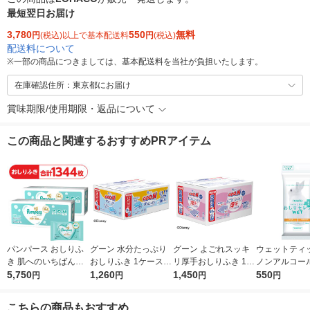
最短翌日お届け
3,780
550
無料
円
(税込)以上で基本配送料
円
(税込)
配送料について
※
一部の商品につきましては、基本配送料を当社が負担いたします。
在庫確認住所：東京都にお届け
賞味期限/使用期限・返品について
この商品と関連するおすすめPRアイテム
パンパース おしりふ
グーン 水分たっぷり
グーン よごれスッキ
ウェットティ
き 肌へのいちばん（5
おしりふき 1ケース
リ厚手おしりふき 1ケ
ノンアルコール
6枚×12個）2ケース P
5,750
（70枚入×12パック）
1,260
ース（60枚×12パック
1,450
ア おしりセレ
550
円
円
円
円
＆G
大王製紙
入） 大王製紙
ット 薬用お出
トイレに流せる
こちらの商品もおすすめ