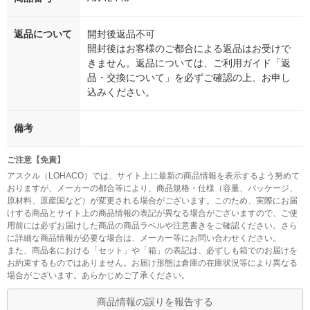
返品について
開封後返品不可
開封後はお客様のご都合による返品はお受けで
きません。返品については、ご利用ガイド「返
品・交換について」を必ずご確認の上、お申し
込みください。
備考
ご注意【免責】
アスクル（LOHACO）では、サイト上に最新の商品情報を表示するよう努めて
おりますが、メーカーの都合等により、商品規格・仕様（容量、パッケージ、
原材料、原産国など）が変更される場合がございます。このため、実際にお届
けする商品とサイト上の商品情報の表記が異なる場合がございますので、ご使
用前には必ずお届けした商品の商品ラベルや注意書きをご確認ください。さら
に詳細な商品情報が必要な場合は、メーカー等にお問い合わせください。
また、商品名における「セット」や「箱」の表記は、必ずしも箱でのお届けを
お約束するものではありません。お届け形態は倉庫の在庫状況等により異なる
場合がございます。あらかじめご了承ください。
商品情報の誤りを報告する