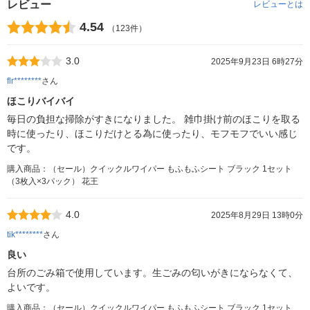
レビュー
レビューとは
4.54
（123件）
3.0
2025年9月23日 6時27分
flr********
さん
ほこりバイバイ
毎日の負担な掃除がすきになりました。 雑巾掛け前のほこりを取る
時に使ったり、ほこりだけとる為に使ったり、モフモフでいい感じ
です。
購入商品：（セール）クイックルワイパー もふもふシート ブラック 1セット
（3枚入×3パック） 花王
4.0
2025年8月29日 13時0分
tik********
さん
良い
台所のごみ箱で使用しています。生ごみの匂いがきにならなくて、
よいです。
購入商品：（セール）クイックルワイパー もふもふシート ブラック 1セット