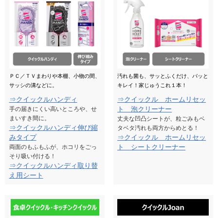
ＰＣ／ＴＶまわりや本棚、小物の間、
汚れも菌も、サッとふくだけ、パッと
サッシの溝などに。
キレイ！家じゅうこれ１本！
⇒クイックルハンディ
⇒クイックル ホームリセッ
ト 泡クリーナー
手の届きにくい高いところや、せ
まいすき間に。
丈夫な凹凸シートが、粒ごみもベ
⇒クイックルハンディ伸び縮
タベタ汚れも両方からめとる！
みタイプ
⇒クイックル ホームリセッ
ト シートクリーナー
両面のもふもふが、ホコリをごっ
そり吸い付ける！
⇒クイックルハンディ取り替
え用シート