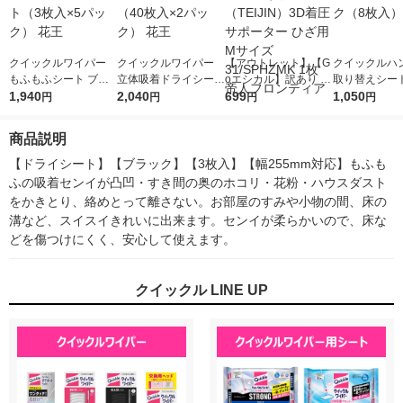
クイックルワイパー
クイックルワイパー
【アウトレット】【G
クイックルハ
もふもふシート ブラ
立体吸着ドライシート
oエシカル】訳あり 帝
取り替えシート
ック 1セット（3枚入×
1,940
1セット（40枚入×2パ
2,040
人（TEIJIN）3D着圧
699
ック 1パック
1,050
円
円
円
円
5パック） 花王
ック） 花王
サポーター ひざ用M
入）花王
サイズ 31/SPHZMK 1
商品説明
枚 帝人フロンティア
【ドライシート】【ブラック】【3枚入】【幅255mm対応】もふも
ふの吸着センイが凸凹・すき間の奥のホコリ・花粉・ハウスダスト
をかきとり、絡めとって離さない。お部屋のすみや小物の間、床の
溝など、スイスイきれいに出来ます。センイが柔らかいので、床な
どを傷つけにくく、安心して使えます。
クイックル LINE UP