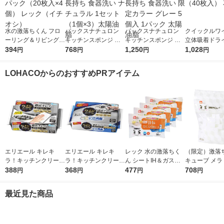
水の激落ちくん フロ
パックスナチュロン
パックスナチュロン
クイックルワ
ーリング＆リビング用
キッチンスポンジ 水
キッチンスポンジ 水
立体吸着ドラ
シート 1パック（20枚
394
切れがよい 長持ち 食
768
切れがよい 長持ち 食
1,250
1パック（40
1,028
円
円
円
円
入×4個） レック（イ
器洗い ナチュラル 1
器洗い 限定カラー グ
王
チオシ）
セット（1個×3）太陽
レー 5個入 1パック 太
LOHACOからのおすすめPRアイテム
油脂
陽油脂
エリエール キレキ
エリエール キレキ
レック 水の激落ちく
（限定）激落
ラ！キッチンクリーナ
ラ！キッチンクリーナ
ん シートIH＆ガスコ
キューブ メラ
ー 徹底キレイ おそう
388
ー 捨てるだけで生ゴ
368
ンロ（20枚×4個）
477
ポンジ 大容量
708
円
円
円
円
じシート 1パック（20
ミ消臭 おそうじシー
ク（120個入
枚入）大王製紙
ト 18枚入 1パック 大
ン 洗剤不使用
最近見た商品
王製紙
オリジナル