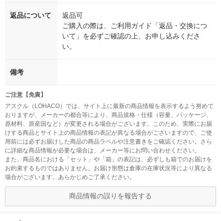
返品について
返品可
ご購入の際は、ご利用ガイド「返品・交換につ
いて」を必ずご確認の上、お申し込みくださ
い。
備考
ご注意【免責】
アスクル（LOHACO）では、サイト上に最新の商品情報を表示するよう努めて
おりますが、メーカーの都合等により、商品規格・仕様（容量、パッケージ、
原材料、原産国など）が変更される場合がございます。このため、実際にお届
けする商品とサイト上の商品情報の表記が異なる場合がございますので、ご使
用前には必ずお届けした商品の商品ラベルや注意書きをご確認ください。さら
に詳細な商品情報が必要な場合は、メーカー等にお問い合わせください。
また、商品名における「セット」や「箱」の表記は、必ずしも箱でのお届けを
お約束するものではありません。お届け形態は倉庫の在庫状況等により異なる
場合がございます。あらかじめご了承ください。
商品情報の誤りを報告する