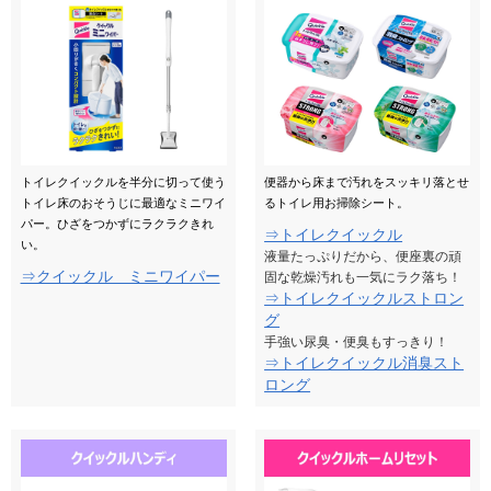
トイレクイックルを半分に切って使う
便器から床まで汚れをスッキリ落とせ
トイレ床のおそうじに最適なミニワイ
るトイレ用お掃除シート。
パー。ひざをつかずにラクラクきれ
⇒トイレクイックル
い。
液量たっぷりだから、便座裏の頑
⇒クイックル ミニワイパー
固な乾燥汚れも一気にラク落ち！
⇒トイレクイックルストロン
グ
手強い尿臭・便臭もすっきり！
⇒トイレクイックル消臭スト
ロング