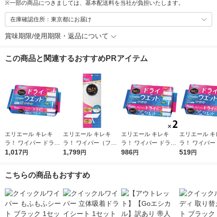
※
一部の商品につきましては、基本配送料を当社が負担いたします。
在庫確認住所：東京都にお届け
賞味期限/使用期限・返品について
この商品と関連するおすすめPRアイテム
エリエール キレキ
エリエール キレキ
エリエール キレキ
エリエール キ
ラ！ ワイパー ドライ
ラ！ ワイパー（フロ
ラ！ ワイパー ドライ
ラ！ ワイパー
×ウエットシート 1パ
1,017
ーリングワイパー）
1,799
×ウエットシート 1セ
986
×ウエットシー
519
円
円
円
円
ック（32枚入） 大王
本体 1個 大王製紙
ット（16枚入×2パッ
ック（16枚入
製紙
ク） 大王製紙
製紙
こちらの商品もおすすめ