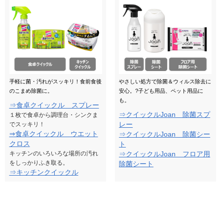
手軽に菌・汚れがスッキリ！食前食後
やさしい処方で除菌＆ウィルス除去に
のこまめ除菌に。
安心。?子ども用品、ペット用品に
も。
⇒食卓クイックル スプレー
⇒クイックルJoan 除菌スプ
１枚で食卓から調理台・シンクま
レー
でスッキリ！
⇒食卓クイックル ウエット
⇒クイックルJoan 除菌シー
クロス
ト
キッチンのいろいろな場所の汚れ
⇒クイックルJoan フロア用
をしっかりふき取る。
除菌シート
⇒キッチンクイックル