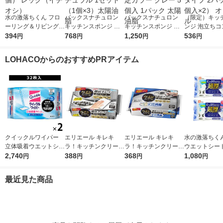
水の激落ちくん フロ
パックスナチュロン
パックスナチュロン
（限定）キッ
ーリング＆リビング用
キッチンスポンジ 水
キッチンスポンジ 水
ンジ 泡立ちコ
シート 1パック（20枚
394
切れがよい 長持ち 食
768
切れがよい 長持ち 食
1,250
ト キズをつけ
536
円
円
円
円
入×4個） レック（イ
器洗い ナチュラル 1
器洗い 限定カラー グ
ソフトタイプ 
チオシ）
セット（1個×3）太陽
レー 5個入 1パック 太
（2個入×2）
LOHACOからのおすすめPRアイテム
油脂
陽油脂
ル
クイックルワイパー
エリエール キレキ
エリエール キレキ
水の激落ちくん
立体吸着ウエットシー
ラ！キッチンクリーナ
ラ！キッチンクリーナ
ウエットシート
ト 香り残らない 1セ
2,740
ー 徹底キレイ おそう
388
ー 捨てるだけで生ゴ
368
ト（20枚入×6
1,080
円
円
円
円
ット（32枚入×2パッ
じシート 1パック（20
ミ消臭 おそうじシー
ック（イチオ
ク） 花王
枚入）大王製紙
ト 18枚入 1パック 大
最近見た商品
王製紙