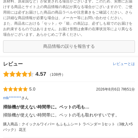
原材料、原産国など）が変更される場合がございます。このため、実際にお届
けする商品とサイト上の商品情報の表記が異なる場合がございますので、ご使
用前には必ずお届けした商品の商品ラベルや注意書きをご確認ください。さら
に詳細な商品情報が必要な場合は、メーカー等にお問い合わせください。
また、商品名における「セット」や「箱」の表記は、必ずしも箱でのお届けを
お約束するものではありません。お届け形態は倉庫の在庫状況等により異なる
場合がございます。あらかじめご了承ください。
商品情報の誤りを報告する
レビュー
レビューとは
4.57
（108件）
5.0
2026年8月6日 7時51分
mtk********
さん
掃除機が使えない時間帯に。ペットの毛も…
掃除機が使えない時間帯に。ペットの毛も取れやすいです。
購入商品：クイックルワイパー もふもふシート ラベンダー 1セット（3枚入×5
パック） 花王