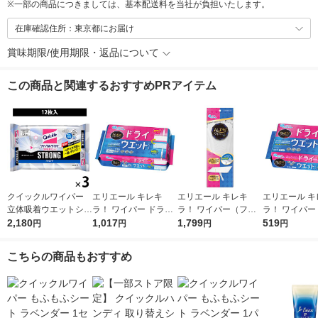
※
一部の商品につきましては、基本配送料を当社が負担いたします。
在庫確認住所：東京都にお届け
賞味期限/使用期限・返品について
この商品と関連するおすすめPRアイテム
クイックルワイパー
エリエール キレキ
エリエール キレキ
エリエール キ
立体吸着ウエットシー
ラ！ ワイパー ドライ
ラ！ ワイパー（フロ
ラ！ ワイパー
ト ストロング ガンコ
2,180
×ウエットシート 1パ
1,017
ーリングワイパー）
1,799
×ウエットシー
519
円
円
円
円
な油汚れ・ニオイ対応
ック（32枚入） 大王
本体 1個 大王製紙
ック（16枚入
1セット（12枚入×3パ
製紙
製紙
こちらの商品もおすすめ
ック） 花王