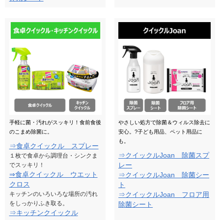
手軽に菌・汚れがスッキリ！食前食後
やさしい処方で除菌＆ウィルス除去に
のこまめ除菌に。
安心。?子ども用品、ペット用品に
も。
⇒食卓クイックル スプレー
⇒クイックルJoan 除菌スプ
１枚で食卓から調理台・シンクま
レー
でスッキリ！
⇒食卓クイックル ウエット
⇒クイックルJoan 除菌シー
クロス
ト
キッチンのいろいろな場所の汚れ
⇒クイックルJoan フロア用
をしっかりふき取る。
除菌シート
⇒キッチンクイックル