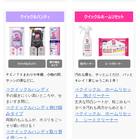
ＰＣ／ＴＶまわりや本棚、小物の間、
汚れも菌も、サッとふくだけ、パッと
サッシの溝などに。
キレイ！家じゅうこれ１本！
⇒クイックルハンディ
⇒クイックル ホームリセッ
ト 泡クリーナー
手の届きにくい高いところや、せ
まいすき間に。
丈夫な凹凸シートが、粒ごみもベ
⇒クイックルハンディ伸び縮
タベタ汚れも両方からめとる！
みタイプ
⇒クイックル ホームリセッ
ト シートクリーナー
両面のもふもふが、ホコリをごっ
そり吸い付ける！
⇒クイックルハンディ取り替
え用シート