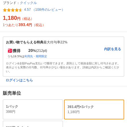
ブランド：
クイックル
4.57 （108件のレビュー）
1,180
円
（税込）
393.4
1つあたり
円
（税込）
お買い物でもらえる特典
最大付与率22%
内訳を見る
20
獲得
%
(212pt)
うち19.5%は
利用先・期間限定
ログイン&全額PayPay支払いで獲得できます。原則として税抜金額に対し付与されます。
表示よりも実際の付与数、付与率が少ない場合があります。詳細は内訳からご確認くださ
い。
ログインはこちら
販売単位
1パック
393.4円×3パック
398円
1,180円