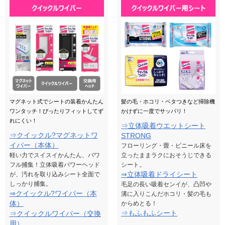
マグネット式でシートの装着かんたん
髪の毛・ホコリ・ベタつきなど掃除機
ワンタッチ！ぴったりフィットしてず
かけずに一度でサッパリ！
れにくい！
⇒立体吸着ウエットシート
⇒クイックル?マグネットワ
STRONG
イパー（本体）
フローリング・畳・ビニール床を
軽い力でスイスイかんたん、パワ
立ったままラクにおそうじできる
フル捕集！立体吸着パワーヘッド
シート。
⇒立体吸着ドライシート
が、汚れを取り込みシート全面で
しっかり捕集。
毛足の長い吸着センイが、凸凹や
⇒クイックル?ワイパー（本
溝に入りこんだホコリ・髪の毛も
体）
からめとる！
⇒もふもふシート
⇒クイックルワイパー（交換
用）