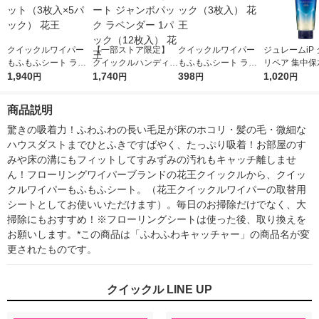
クイックルワイパー
【一部ストア限定】
クイックルワイパー
ジュレームiP
もふもふシート ラベ
クイックルハンディ
もふもふシート ラベ
リペア 集中保
ンダー 1セット（3枚
1,940
取り替えシート ジャ
1,740
ンダー 1パック（3枚
398
液ヘアマスク 2
1,020
円
円
円
円
入×5パック） 花王
ンボパック ラベンダ
入） 花王
ーセーコスメ
ー 1パック（12枚入）
商品説明
花王
驚きの吸着力！ふわふわの長い毛足が床のホコリ・髪の毛・微細な
ハウスダストまでひとふきですばやく、たっぷり吸着！お部屋のす
みや床の溝にもフィットしてすみずみの汚れもキャッチ離しませ
ん！フローリングワイパーブランドの花王クイックルから、クイッ
クルワイパーもふもふシート。（花王クイックルワイパーの取替用
シートとしてお使いいただけます）。毎日のお掃除だけでなく、大
掃除にもおすすめ！※フローリングシートは使った後、取り換えを
お願いします。*この商品は「ふわふわキャッチャー」の商品名が変
更されたものです。
クイックル LINE UP