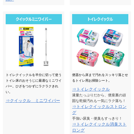
トイレクイックルを半分に切って使う
便器から床まで汚れをスッキリ落とせ
トイレ床のおそうじに最適なミニワイ
るトイレ用お掃除シート。
パー。ひざをつかずにラクラクきれ
⇒トイレクイックル
い。
液量たっぷりだから、便座裏の頑
⇒クイックル ミニワイパー
固な乾燥汚れも一気にラク落ち！
⇒トイレクイックルストロン
グ
手強い尿臭・便臭もすっきり！
⇒トイレクイックル消臭スト
ロング