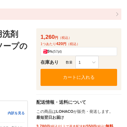
用洗剤
1,260
円
（税込）
420
ソープの
1つあたり
円
（税込）
5
%
(57pt)
在庫あり
1
数量
カートに入れる
配送情報・送料について
この商品は
LOHACO
が販売・発送します。
内訳を見る
最短翌日お届け
3,780
550
無料
円
(税込)以上で基本配送料
円
(税込)