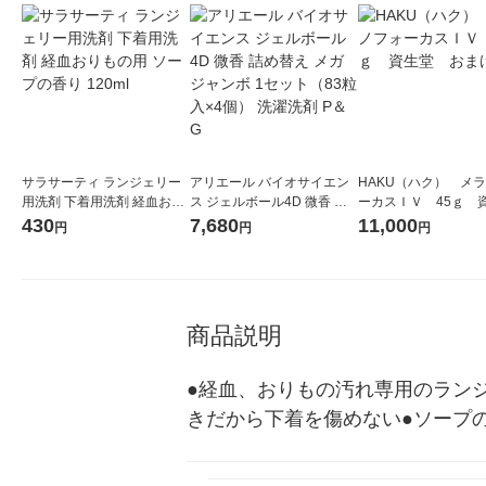
サラサーティ ランジェリー
アリエール バイオサイエン
HAKU（ハク） メ
用洗剤 下着用洗剤 経血おり
ス ジェルボール4D 微香 詰
ーカスＩＶ 45ｇ 
もの用 ソープの香り 120ml
め替え メガジャンボ 1セッ
堂 おまけ付き
430
7,680
11,000
円
円
円
ト（83粒入×4個） 洗濯洗剤
P＆G
商品説明
●経血、おりもの汚れ専用のラン
きだから下着を傷めない●ソープ