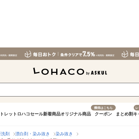
獲得はこちら
レ
トレット
ロハコセール
新着商品
オリジナル商品
クーポン
まとめ割
キ
所洗剤
漂白剤・染み抜き
染み抜き