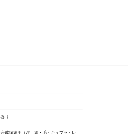
の香り
・合成繊維用（注：絹・毛・キュプラ・レ