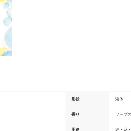
形状
液体
香り
ソープ
用途
綿・麻