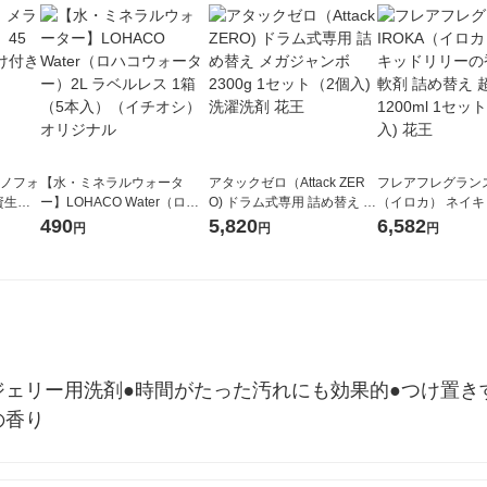
ラノフォ
【水・ミネラルウォータ
アタックゼロ（Attack ZER
フレアフレグランス 
資生
ー】LOHACO Water（ロハ
O) ドラム式専用 詰め替え メ
（イロカ） ネイ
コウォーター）2L ラベルレ
ガジャンボ 2300g 1セット
ーの香り 柔軟剤 
490
5,820
6,582
円
円
円
ス 1箱（5本入）（イチオ
（2個入) 洗濯洗剤 花王
特大 1200ml 1
シ） オリジナル
入) 花王
ジェリー用洗剤●時間がたった汚れにも効果的●つけ置き
の香り