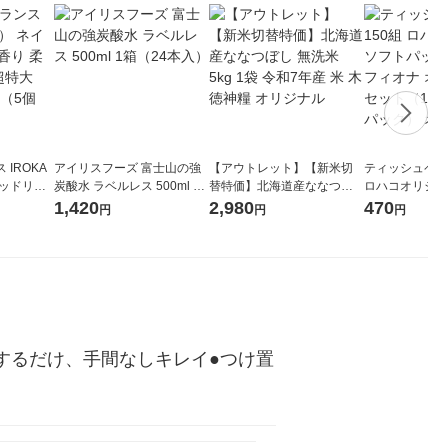
IROKA
アイリスフーズ 富士山の強
【アウトレット】【新米切
ティッシュペーパ
キッドリリ
炭酸水 ラベルレス 500ml 1
替特価】北海道産ななつぼ
ロハコオリジナ
詰め替え 超
箱（24本入）
し 無洗米 5kg 1袋 令和7年産
ックティッシュ
1,420
2,980
470
円
円
円
セット（5個
米 木徳神糧 オリジナル
リジナル 1セ
5個入×2パック
ル
するだけ、手間なしキレイ●つけ置