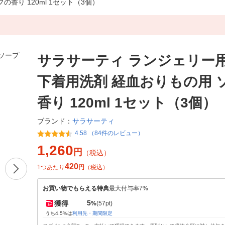
香り 120ml 1セット（3個）
サラサーティ ランジェリー
下着用洗剤 経血おりもの用 
香り 120ml 1セット（3個）
サラサーティ
ブランド：
4.58 （84件のレビュー）
1,260
円
（税込）
420
1つあたり
円
（税込）
お買い物でもらえる特典
最大付与率7%
5
獲得
%
(57pt)
うち4.5%は
利用先・期間限定