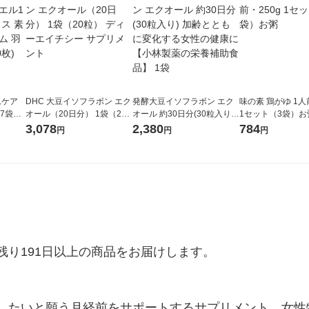
ムケア
DHC 大豆イソフラボン エク
発酵大豆イソフラボン エク
味の素 鶏がゆ 1人
7袋
オール（20日分） 1袋（20
オール 約30日分(30粒入り)
1セット（3袋）お
きもち
粒） ディーエイチシー サプ
加齢とともに変化する女性
3,078
2,380
784
円
円
円
m 昼用
リメント
の健康に【小林製薬の栄養
補助食品】 1袋
り191日以上の商品をお届けします。

したいと願う月経前をサポートするサプリメント。女性