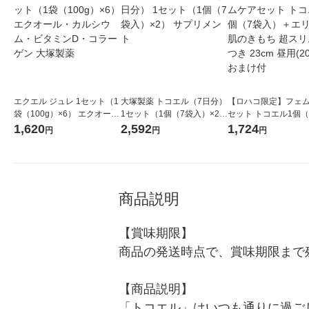
エクエル ジュレ 1セット（1
大塚製薬 トコエル（7日分）
【ロハコ限定】フェ
袋（100g）×6） エクオー
1セット（1個（7袋入）×2）
セット トコエル1個（
ル・カルシウム・ビタミン
サプリメント
入）＋エリス 素肌の
1,620
2,592
1,724
円
円
円
D・コラーゲン 大塚製薬
超スリム 羽つき 23c
(20枚) おまけ付
商品説明
【賞味期限】

商品の発送時点で、賞味期限まで残
【商品説明】

「トコエル」はいつも通りに過ご