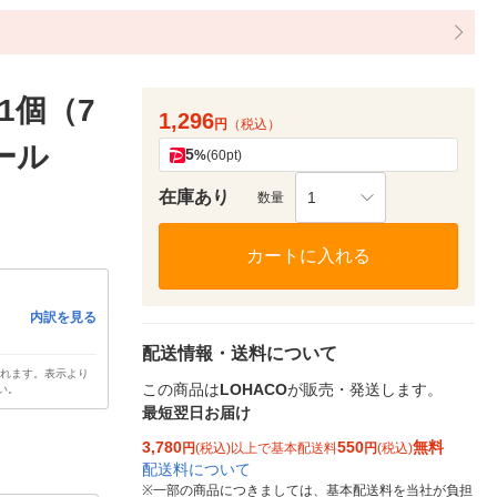
1個（7
1,296
円
（税込）
ール
5
%
(60pt)
在庫あり
1
数量
カートに入れる
内訳を見る
配送情報・送料について
されます。表示より
この商品は
LOHACO
が販売・発送します。
い。
最短翌日お届け
3,780
550
無料
円
(税込)以上で基本配送料
円
(税込)
配送料について
※
一部の商品につきましては、基本配送料を当社が負担