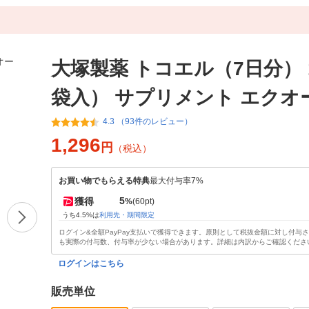
大塚製薬 トコエル（7日分） 
袋入） サプリメント エクオ
4.3 （93件のレビュー）
1,296
円
（税込）
お買い物でもらえる特典
最大付与率7%
5
獲得
%
(60pt)
うち4.5%は
利用先・期間限定
ログイン&全額PayPay支払いで獲得できます。原則として税抜金額に対し付与
も実際の付与数、付与率が少ない場合があります。詳細は内訳からご確認くださ
ログインはこちら
販売単位