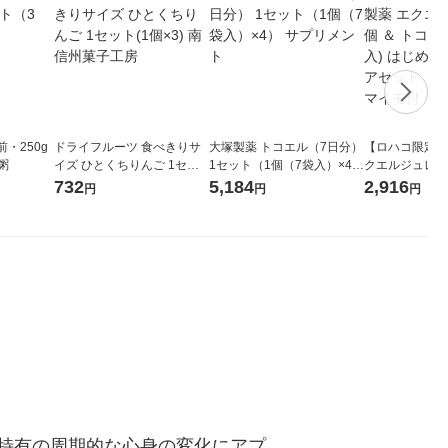
前・250g
ドライフルーツ 食べきりサ
大塚製薬 トコエル（7日分）
【ロハコ限定】
粥
イズ ひとくちりんご 1セッ
1セット（1個（7袋入）×4）
クエルジュレ 6
ト(1個×3) 南信州菓子工房
サプリメント
ル 1個(7袋入)
732
5,184
2,916
円
円
円
ェムケアセット 
サツマイモ付
特有の周期的な心身の変化にアプ