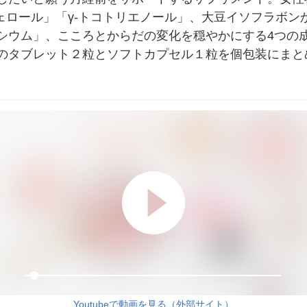
フェロール」「γ-トコトリエノール」、大豆イソフラボ
シウム」、こころとからだの変化を穏やかにする4つの
のタブレット２粒とソフトカプセル１粒を個包装にまと
Youtubeで動画を見る（外部サイト）