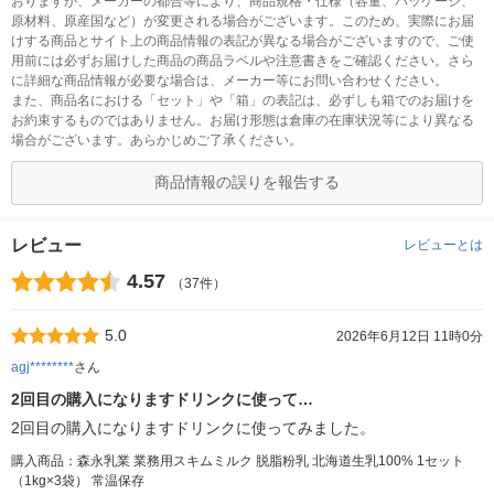
おりますが、メーカーの都合等により、商品規格・仕様（容量、パッケージ、
原材料、原産国など）が変更される場合がございます。このため、実際にお届
けする商品とサイト上の商品情報の表記が異なる場合がございますので、ご使
用前には必ずお届けした商品の商品ラベルや注意書きをご確認ください。さら
に詳細な商品情報が必要な場合は、メーカー等にお問い合わせください。
また、商品名における「セット」や「箱」の表記は、必ずしも箱でのお届けを
お約束するものではありません。お届け形態は倉庫の在庫状況等により異なる
場合がございます。あらかじめご了承ください。
商品情報の誤りを報告する
レビュー
レビューとは
4.57
（37件）
5.0
2026年6月12日 11時0分
agj********
さん
2回目の購入になりますドリンクに使って…
2回目の購入になりますドリンクに使ってみました。
購入商品：森永乳業 業務用スキムミルク 脱脂粉乳 北海道生乳100% 1セット
（1kg×3袋） 常温保存