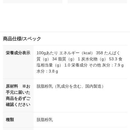
商品仕様/スペック
栄養成分表示
100gあたり エネルギー（kcal） 358 たんぱく
質（g） 34 脂質（g） 1 炭水化物（g） 53.3 食
塩相当量（g） 1.0 栄養成分 その他 灰分：7.9 g
水分：3.8 g
原材料 ※お
脱脂粉乳（乳成分を含む、国内製造）
手元に届いた
商品を必ずご
確認ください
種類
脱脂粉乳