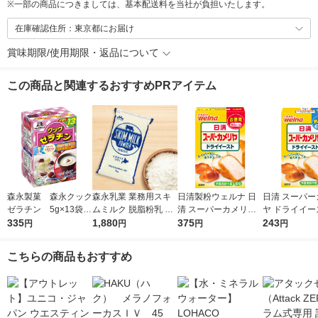
※
一部の商品につきましては、基本配送料を当社が負担いたします。
在庫確認住所：東京都にお届け
賞味期限/使用期限・返品について
この商品と関連するおすすめPRアイテム
森永製菓 森永クック
森永乳業 業務用スキ
日清製粉ウェルナ 日
日清 スーパー
ゼラチン 5g×13袋
ムミルク 脱脂粉乳 北
清 スーパーカメリヤ
ヤ ドライイー
ゼラチンパウダー
335
海道生乳100% 1袋
1,880
ドライイースト(お徳
375
いきり用 6g×
243
円
円
円
円
（1kg） 常温保存
用) (50g) ×1個
個 日清製粉ウ
こちらの商品もおすすめ