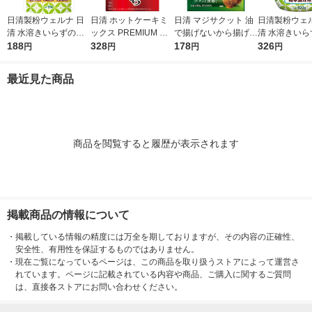
日清製粉ウェルナ 日
日清 ホットケーキミ
日清 マジサクット 油
日清製粉ウェル
清 水溶きいらずのと
ックス PREMIUM 極
で揚げないから揚げ粉
清 水溶きいら
ろみ上手 詰め替え用
188
ふっくら 国内麦小麦
328
しょうゆ味 鶏もも肉2
178
ろみ上手 (100g
326
円
円
円
円
1個
粉使用 1個 日清製粉
枚分 1個 日清製粉ウ
ウェルナ
ェルナ
最近見た商品
商品を閲覧すると履歴が表示されます
掲載商品の情報について
・
掲載している情報の精度には万全を期しておりますが、その内容の正確性、
安全性、有用性を保証するものではありません。
・
現在ご覧になっているページは、この商品を取り扱うストアによって運営さ
れています。ページに記載されている内容や商品、ご購入に関するご質問
は、直接各ストアにお問い合わせください。