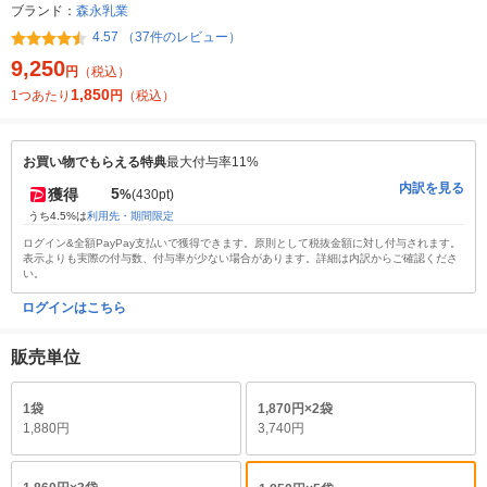
ブランド：
森永乳業
4.57 （37件のレビュー）
9,250
円
（税込）
1,850
1つあたり
円
（税込）
お買い物でもらえる特典
最大付与率11%
内訳を見る
5
獲得
%
(430pt)
うち4.5%は
利用先・期間限定
ログイン&全額PayPay支払いで獲得できます。原則として税抜金額に対し付与されます。
表示よりも実際の付与数、付与率が少ない場合があります。詳細は内訳からご確認くださ
い。
ログインはこちら
販売単位
1袋
1,870円×2袋
1,880円
3,740円