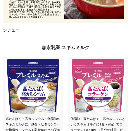
シチュー
森永乳業 スキムミルク
高たんぱく・高カルシウム・低脂肪の
低脂肪、高たんぱく、高カルシウムと
スキムミルクに、鉄分・ビタミンC・
いうスキムミルクに1食（20g）でコ
食物繊維・シールド乳酸菌などの栄養
ラーゲン1,000mg、1日分の鉄分、ビ