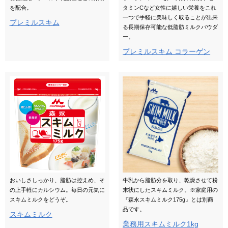
を配合。
タミンCなど女性に嬉しい栄養をこれ
一つで手軽に美味しく取ることが出来
プレミルスキム
る長期保存可能な低脂肪ミルクパウダ
ー。
プレミルスキム コラーゲン
おいしさしっかり、脂肪は控えめ、そ
牛乳から脂肪分を取り、乾燥させて粉
の上手軽にカルシウム。毎日の元気に
末状にしたスキムミルク。※家庭用の
スキムミルクをどうぞ。
『森永スキムミルク175g』とは別商
品です。
スキムミルク
業務用スキムミルク1kg