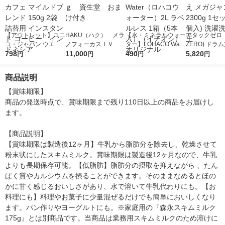
【アウトレット】ユニ
HAKU（ハク） メラ
【水・ミネラルウォー
アタックゼロ（A
コ・ジャパン ウエス
ノフォーカスＩＶ 4
ター】LOHACO Wate
ZERO) ドラ
ティンカフェ マイル
798
5ｇ 資生堂 おまけ
11,000
r（ロハコウォータ
490
詰め替え メガ
5,820
円
円
円
円
ドブレンド 150g 2袋
付き
ー）2L ラベルレス 1
ボ 2300g 1
詰替用 インスタント
箱（5本入）（イチオ
個入) 洗濯洗剤
商品説明
コーヒー インドネシ
シ） オリジナル
ア
【賞味期限】

商品の発送時点で、賞味期限まで残り110日以上の商品をお届けし
ます。

【商品説明】

【賞味期限は製造後12ヶ月】牛乳から脂肪分を除去し、乾燥させて
粉末状にしたスキムミルク。賞味期限は製造後12ヶ月なので、牛乳
よりも長期保存可能。【低脂肪】脂肪分の摂取を抑えながら 、たん
ぱく質やカルシウムを摂ることができます。そのままなめるとほの
かに甘く感じるおいしさがあり、水で溶いて牛乳代わりにも。【お
料理にも】料理やお菓子に少量混ぜるだけでも簡単においしくなり
ます。パン作りやヨーグルトにも。※家庭用の『森永スキムミルク
175g』とは別商品です。当商品は業務用スキムミルクのため溶けに