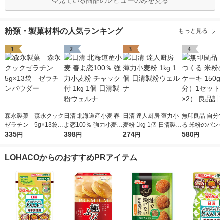
今見ている商品のレビューのみを見る
粉類・製菓材料の人気ランキング
もっと見る
1
2
3
4
森永製菓 森永クック
日清 北海道産小麦 春
日清 達人厨房 薄力小
無印良品 自分
ゼラチン 5g×13袋
よ恋100％ 強力小麦粉
麦粉 1kg 1個 日清製粉
る 米粉のパン
ゼラチンパウダー
335
チャック付 1kg 1個 日
398
ウェルナ
274
150g（3枚分
580
円
円
円
円
清製粉ウェルナ
ト（1袋×2）
LOHACOからのおすすめPRアイテム