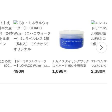
えひめ飲
【水・ミネラルウォータ
ナカノ スタイリングワック
エレコム マウ
 600ml
ー】LOHACO Water（ロハ
ス 4 ハード 90g 中野製薬
マル/ウレタン
 ペットボ
コウォーター）2L ラベルレ
向きアニマル柄/
490
1,098
2,380
円
円
円
フェイン
ス 1箱（5本入）（イチオ
05CAT 1個
シ） オリジナル