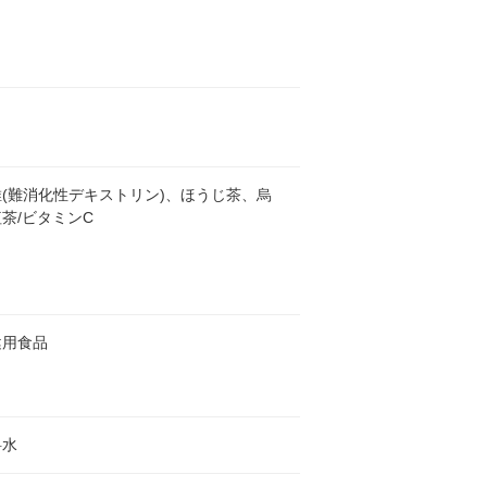
(難消化性デキストリン)、ほうじ茶、烏
茶/ビタミンC
健用食品
料水