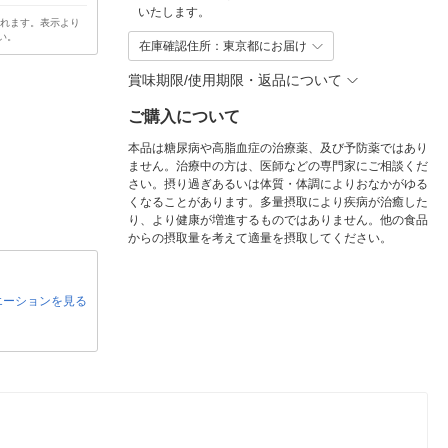
いたします。
されます。表示より
い。
在庫確認住所：東京都にお届け
賞味期限/使用期限・返品について
ご購入について
本品は糖尿病や高脂血症の治療薬、及び予防薬ではあり
ません。治療中の方は、医師などの専門家にご相談くだ
さい。摂り過ぎあるいは体質・体調によりおなかがゆる
くなることがあります。多量摂取により疾病が治癒した
り、より健康が増進するものではありません。他の食品
からの摂取量を考えて適量を摂取してください。
エーションを見る