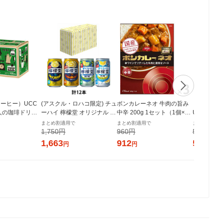
ーヒー）UCC
(アスクル・ロハコ限定) チュ
ボンカレーネオ 牛肉の旨み
（インス
人の珈琲ドリッ
ーハイ 檸檬堂 オリジナル 4
中辛 200g 1セット（1個×
UCC上島
深いコクのスペ
種アソート 350ml 1箱(12本
3）大塚食品 レトルトカレー
コーヒー 
まとめ割適用で
まとめ割適用で
まとめ割適
 1箱（100袋
入) 限定
レンジ対応
1,750円
960円
538円
1,663
912
512
円
円
円