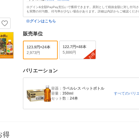
ログイン&全額PayPay支払いで獲得できます。原則として税抜金額に対し付与
も実際の付与数、付与率が少ない場合があります。詳細は内訳からご確認くださ
ログインはこちら
販売単位
122.7円×48本
123.9円×24本
5,886円
2,973円
お得
バリエーション
容器：
ラベルレス ペットボトル
容量：
350ml
すべてのバリ
セット数：
24本
お得