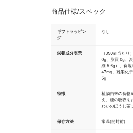
商品仕様/スペック
ギフトラッピン
なし
グ
栄養成分表示
（350ml当たり
0g、脂質 0g、
維 5.6g）、食
47mg、難消化
5g
特徴
植物由来の食物
え、糖の吸収を
わいのほうじ茶
保存方法
常温(開封前)