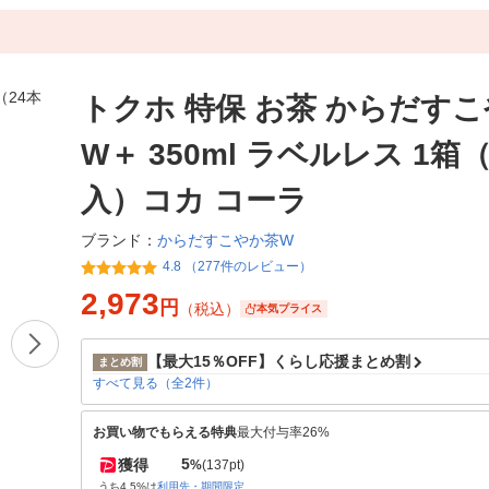
トクホ 特保 お茶 からだす
W＋ 350ml ラベルレス 1箱（
入）コカ コーラ
からだすこやか茶W
ブランド：
4.8 （277件のレビュー）
2,973
円
（税込）
本気プライス
【最大15％OFF】くらし応援まとめ割
まとめ割
すべて見る（全2件）
お買い物でもらえる特典
最大付与率26%
5
獲得
%
(137pt)
うち4.5%は
利用先・期間限定