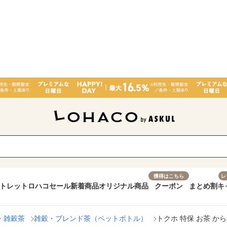
獲得はこちら
レ
トレット
ロハコセール
新着商品
オリジナル商品
クーポン
まとめ割
キ
・雑穀茶
雑穀・ブレンド茶（ペットボトル）
トクホ 特保 お茶 から