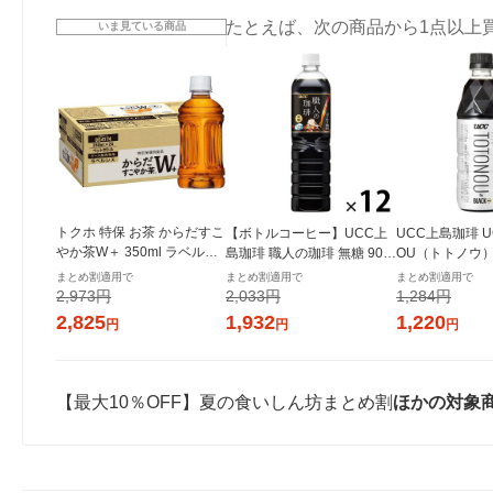
たとえば、次の商品から1点以上
いま見ている商品
トクホ 特保 お茶 からだすこ
【ボトルコーヒー】UCC上
UCC上島珈琲 UC
やか茶W＋ 350ml ラベルレ
島珈琲 職人の珈琲 無糖 900
OU（トトノウ） b
ス 1箱（24本入）コカ コー
ml 1箱（12本入）
無糖 500ml 
まとめ割適用で
まとめ割適用で
まとめ割適用で
ラ
2,973円
2,033円
1,284円
2,825
1,932
1,220
円
円
円
【最大10％OFF】夏の食いしん坊まとめ割
ほかの対象