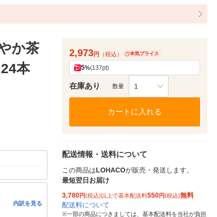
こやか茶
2,973
円
（税込）
本気プライス
24本
5
%
(137pt)
在庫あり
1
数量
カートに入れる
配送情報・送料について
この商品は
LOHACO
が販売・発送します。
最短翌日お届け
3,780
550
無料
円
(税込)以上で基本配送料
円
(税込)
内訳を見る
配送料について
※
一部の商品につきましては、基本配送料を当社が負担