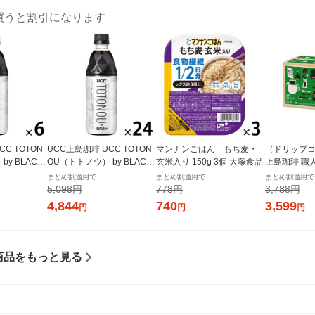
買うと割引になります
C TOTON
UCC上島珈琲 UCC TOTON
マンナンごはん もち麦・
（ドリップコ
y BLACK
OU（トトノウ） by BLACK
玄米入り 150g 3個 大塚食品
上島珈琲 職
1セット（6本）
無糖 500ml 1箱（24本入）
プコーヒー 
まとめ割適用で
まとめ割適用で
まとめ割適用で
シャルブレンド
5,098円
778円
3,788円
入）
4,844
740
3,599
円
円
円
商品をもっと見る