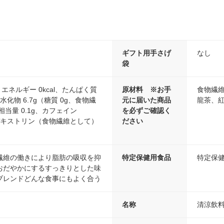
ギフト用手さげ
なし
袋
）エネルギー 0kcal、たんぱく質
原材料 ※お手
食物繊維
炭水化物 6.7g（糖質 0g、食物繊
元に届いた商品
龍茶、紅
塩相当量 0.1g、カフェイン
を必ずご確認く
デキストリン（食物繊維として）
ださい
繊維の働きにより脂肪の吸収を抑
特定保健用食品
特定保
おだやかにするすっきりとした味
ブレンドどんな食事にもよく合う
名称
清涼飲