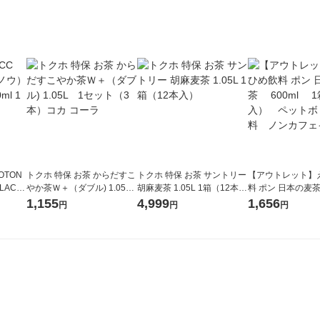
OTON
トクホ 特保 お茶 からだすこ
トクホ 特保 お茶 サントリー
【アウトレット】
LACK
やか茶Ｗ＋（ダブル) 1.05L
胡麻麦茶 1.05L 1箱（12本
料 ポン 日本の麦茶
（6本）
1セット（3本）コカ コー
入）
1箱（24本入）
1,155
4,999
1,656
円
円
円
ラ
トル飲料 ノンカ