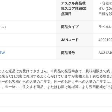
アスクル商品環
・容器包
境スコア詳細/加
すい(10
点項目
目標を設
レス）
商品タイプ
ラベル
JANコード
490210
茶W
商品番号
AU3124
による返品はお受けできません。※商品の発送時点で、賞味期限まで残り
出来るだけ忠実に再現するよう心がけていますが実物と若干異なる場合
同一のお客様からの大量のご注文、同一のお届け先への大量のご注文は
す。※一緒にご注文する商品、またはお届け地域等により翌日配達がで