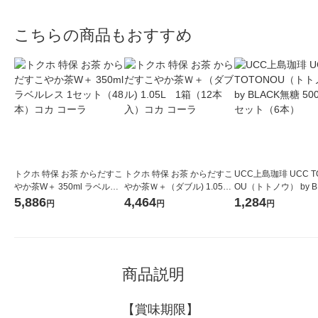
こちらの商品もおすすめ
トクホ 特保 お茶 からだすこ
トクホ 特保 お茶 からだすこ
UCC上島珈琲 UCC T
やか茶W＋ 350ml ラベルレ
やか茶Ｗ＋（ダブル) 1.05L
OU（トトノウ） by B
ス 1セット（48本）コカ コ
1箱（12本入）コカ コー
無糖 500ml 1セット
5,886
4,464
1,284
円
円
円
ーラ
ラ
商品説明
【賞味期限】
