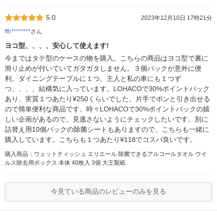
5.0
2023年12月10日 17時21分
ffh********
さん
ヨコ型、、、、安心して使えます!
今まではタテ型のケースの物を購入。こちらの商品はヨコ型で裏に
滑り止めが付いていてガタガタしません。３個パックが意外に便
利。ダイニングテーブルに１つ、主人と私の車にも１つず
つ、、、、結構気に入っています。LOHACOで30%ポイントバック
あり、実質１つあたり¥250くらいでした。片手でポンと引き出せる
ので簡単便利な商品です。時々LOHACOで30%ポイントバックの嬉
しい企画があるので、見逃さないようにチェックしたいです。別に
詰替え用10個パックの除菌シートもありますので、こちらも一緒に
購入しています。こちらも１つあたり¥118でコスパ良いです。
購入商品：ウェットティッシュ エリエール 除菌できるアルコールタオル ウイ
ルス除去用ボックス 本体 40枚入 3個 大王製紙
今見ている商品のレビューのみを見る