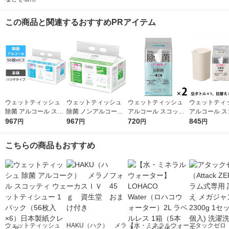
この商品と関連するおすすめPRアイテム
ウェットティッシュ
ウェットティッシュ
ウェットティッシュ
ウェットティ
除菌 アルコール スコ
除菌 ノンアルコール
アルコール スコッテ
アルコール ス
ッティ ウェットティ
967
スコッティ ウェット
967
ィ パーフェクトフィ
720
ィ パーフェク
845
円
円
円
円
シュー 1パック（56枚
ティシュー 1パック
ット 99.9%除菌 詰め
ット 本体＋詰
入×6）日本製紙クレ
（58枚入×6）日本製
替え 100枚入 1セット
セット（本体
こちらの商品もおすすめ
シア
紙クレシア
（1個×2）日本製紙ク
1個＋詰替え1
レシア
2個） 日本製
ア 限定
ウェットティッシュ
HAKU（ハク） メラ
【水・ミネラルウォー
アタックゼロ（A