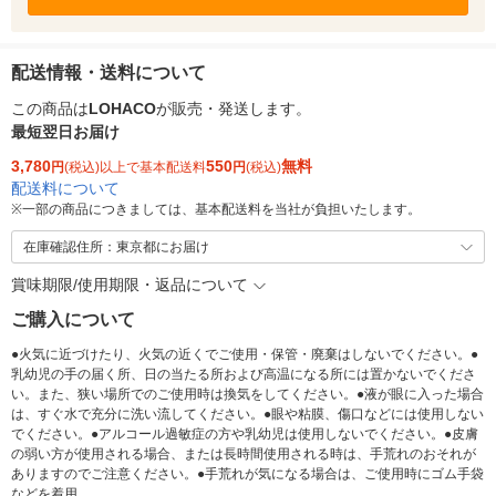
配送情報・送料について
この商品は
LOHACO
が販売・発送します。
最短翌日お届け
3,780
550
無料
円
(税込)以上で基本配送料
円
(税込)
配送料について
※
一部の商品につきましては、基本配送料を当社が負担いたします。
在庫確認住所：東京都にお届け
賞味期限/使用期限・返品について
ご購入について
●火気に近づけたり、火気の近くでご使用・保管・廃棄はしないでください。●
乳幼児の手の届く所、日の当たる所および高温になる所には置かないでくださ
い。また、狭い場所でのご使用時は換気をしてください。●液が眼に入った場合
は、すぐ水で充分に洗い流してください。●眼や粘膜、傷口などには使用しない
でください。●アルコール過敏症の方や乳幼児は使用しないでください。●皮膚
の弱い方が使用される場合、または長時間使用される時は、手荒れのおそれが
ありますのでご注意ください。●手荒れが気になる場合は、ご使用時にゴム手袋
などを着用