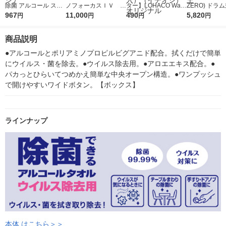
除菌 アルコール スコ
ノフォーカスＩＶ 4
ター】LOHACO Wate
ZERO) ドラ
ッティ ウェットティ
967
5ｇ 資生堂 おまけ
11,000
r（ロハコウォータ
490
詰め替え メガ
5,820
円
円
円
円
シュー 1パック（56枚
付き
ー）2L ラベルレス 1
ボ 2300g 1
入×6）日本製紙クレ
箱（5本入）（イチオ
個入) 洗濯洗剤
商品説明
シア
シ） オリジナル
●アルコールとポリアミノプロピルビグアニド配合。拭くだけで簡単
にウイルス・菌を除去。●ウイルス除去用。●アロエエキス配合。●
パカっとひらいてつめかえ簡単な中央オープン構造。●ワンプッシュ
で開けやすいワイドボタン。【ボックス】
ラインナップ
本体 はこちら＞＞