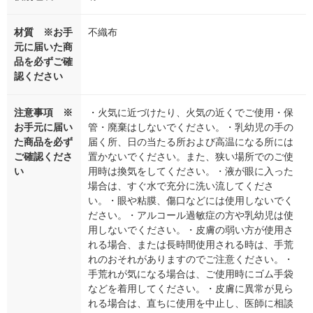
材質 ※お手
不織布
元に届いた商
品を必ずご確
認ください
注意事項 ※
・火気に近づけたり、火気の近くでご使用・保
お手元に届い
管・廃棄はしないでください。・乳幼児の手の
た商品を必ず
届く所、日の当たる所および高温になる所には
ご確認くださ
置かないでください。また、狭い場所でのご使
い
用時は換気をしてください。・液が眼に入った
場合は、すぐ水で充分に洗い流してくださ
い。・眼や粘膜、傷口などには使用しないでく
ださい。・アルコール過敏症の方や乳幼児は使
用しないでください。・皮膚の弱い方が使用さ
れる場合、または長時間使用される時は、手荒
れのおそれがありますのでご注意ください。・
手荒れが気になる場合は、ご使用時にゴム手袋
などを着用してください。・皮膚に異常が見ら
れる場合は、直ちに使用を中止し、医師に相談