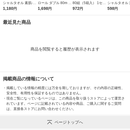
シャルタオル 素肌-SU
ロール ダブル 80m 3.
80組（5箱入） 1セッ
シャルタオル 
HADA 100枚入 2個 日
1,180
2倍巻き エリエール
1,698
ト（2パック） エリエ
972
HADA 100枚
598
円
円
円
円
本製紙クレシア 限定
イーナ 1セット（8ロ
ールティシュー 大王
紙クレシア 限
（イチオシ） 限定
ール×2パック）大王
製紙
最近見た商品
製紙
商品を閲覧すると履歴が表示されます
掲載商品の情報について
・
掲載している情報の精度には万全を期しておりますが、その内容の正確性、
安全性、有用性を保証するものではありません。
・
現在ご覧になっているページは、この商品を取り扱うストアによって運営さ
れています。ページに記載されている内容や商品、ご購入に関するご質問
は、直接各ストアにお問い合わせください。
ページトップへ