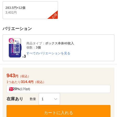
283.5円×12個
3,401円
お得
バリエーション
商品タイプ：
ボックス本体40枚入
個数：
3個
すべてのバリエーションを見る
943
円
（税込）
314.4
1つあたり
円
（税込）
20
%
(170pt)
在庫あり
1
数量
カートに入れる