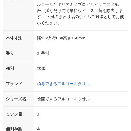
ルコールとポリアミノプロピルビグアニド配
合。拭くだけで簡単にウイルス・菌を除去しま
す。 ・身のまわり品のウイルス対策としてお使
いください。
本体寸法
幅95×奥行63×高さ160mm
香り
無香料
種別
本体
ブランド
消毒できるアルコールタオル
シリーズ名
除菌できるアルコールタオル
ミシン目
無
個別包装
有