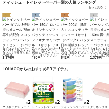
ティッシュ・トイレットペーパー類の人気ランキング
もっと見る
1
2
3
4
トイレットペーパー
ティッシュペーパー 1
ティッシュペーパー 2
トイレットペ
ダブル 3倍長持ち 6ロ
50組 ロハコオリジナ
00組（5箱入）スコッ
シングル 3倍長
ール 75m 再生紙配合
1,376
ルソフトパックティッ
470
ティティシュー 1セッ
842
ロール 150m
1,376
円
円
円
円
スコッティフラワーパ
シュ フィオナ オリジ
ト（2パック）パック
配合 スコッテ
ック 1セット（2パッ
ナル 1セット（10
日本製紙クレシア 箱
ワーパック 1
LOHACOからのおすすめPRアイテム
ク12ロール入）花の
個：5個入×2パック）
ティッシュ ボックス
（2パック12
香り
オリジナル
ティッシュ
入）花の香り
クリネックス フェイ
トイレットペーパー 8
ティッシュペーパー 1
クリネックス 