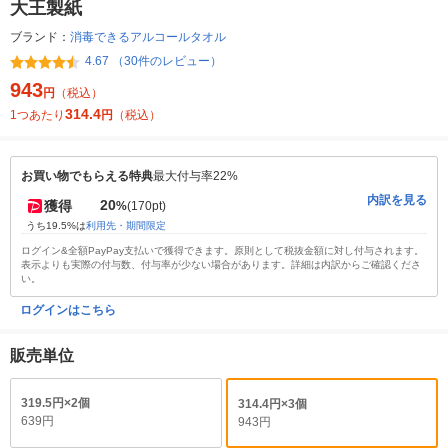
大王製紙
ブランド：
消毒できるアルコールタオル
4.67 （30件のレビュー）
943
円
（税込）
314.4
1つあたり
円
（税込）
お買い物でもらえる特典
最大付与率22%
内訳を見る
20
獲得
%
(170pt)
うち19.5%は
利用先・期間限定
ログイン&全額PayPay支払いで獲得できます。原則として税抜金額に対し付与されます。
表示よりも実際の付与数、付与率が少ない場合があります。詳細は内訳からご確認くださ
い。
ログインはこちら
販売単位
319.5円×2個
314.4円×3個
639円
943円