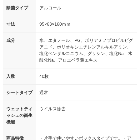
除菌タイプ
アルコール
寸法
95×63×160ｍｍ
成分
水、エタノール、PG、ポリアミノプロピルビグ
アニド、ポリオキシエチレンアルキルアミン、
塩化ベンザルコニウム、グリシン、塩化Na、水
酸化Na、アロエベラ葉エキス
入数
40枚
シートタイプ
通常
ウェットティ
ウイルス除去
ッシュの衛生
機能
商品特徴
・片手で使いやすいボックスタイプです。・ア