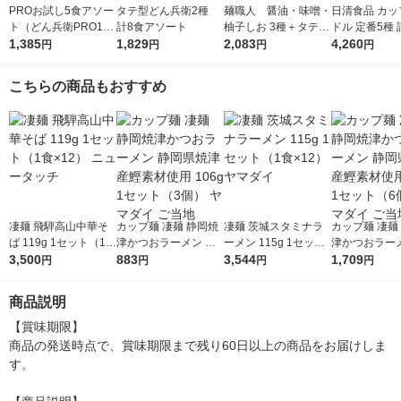
PROお試し5食アソー
タテ型どん兵衛2種
麺職人 醤油・味噌・
日清食品 カッ
ト（どん兵衛PRO1食
計8食アソート
柚子しお 3種＋タテ型
ドル 定番5種
＋カップヌードルPR
1,385
1,829
どん兵衛2種 各2食
2,083
わせ アソート 
4,260
円
円
円
円
O4種各1食）
（計10食）セット
（数量限定 割
膳付き）
こちらの商品もおすすめ
凄麺 飛騨高山中華そ
カップ麺 凄麺 静岡焼
凄麺 茨城スタミナラ
カップ麺 凄麺
ば 119g 1セット（1食
津かつおラーメン 静
ーメン 115g 1セット
津かつおラーメ
×12） ニュータッチ
3,500
岡県焼津産鰹素材使用
883
（1食×12） ヤマダイ
3,544
岡県焼津産鰹
1,709
円
円
円
円
106g 1セット（3個）
106g 1セッ
ヤマダイ ご当地
ヤマダイ ご当
商品説明
【賞味期限】

商品の発送時点で、賞味期限まで残り60日以上の商品をお届けしま
す。
