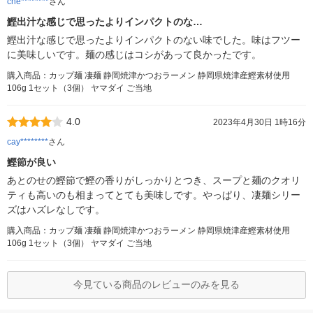
che********
さん
鰹出汁な感じで思ったよりインパクトのな…
鰹出汁な感じで思ったよりインパクトのない味でした。味はフツー
に美味しいです。麺の感じはコシがあって良かったです。
購入商品：カップ麺 凄麺 静岡焼津かつおラーメン 静岡県焼津産鰹素材使用
106g 1セット（3個） ヤマダイ ご当地
4.0
2023年4月30日 1時16分
cay********
さん
鰹節が良い
あとのせの鰹節で鰹の香りがしっかりとつき、スープと麺のクオリ
ティも高いのも相まってとても美味しです。やっぱり、凄麺シリー
ズはハズレなしです。
購入商品：カップ麺 凄麺 静岡焼津かつおラーメン 静岡県焼津産鰹素材使用
106g 1セット（3個） ヤマダイ ご当地
今見ている商品のレビューのみを見る