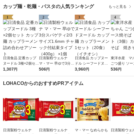
カップ麺・乾麺・パスタの人気ランキング
もっと見る
1
2
3
4
日清食品 定番カップ
日清製粉ウェルナ
日清食品 カップヌー
東洋水産 マ
ヌードル 3種×2個セッ
マ・マー 早ゆで3分ス
ドル シーフードヌー
ごつ盛り ソー
ト カップ麺 カップラ
1,307
パゲティ2/3サイズ1.6
506
ドル カップ麺 カップ
3,960
ば 1セット（
536
円
円
円
円
ーメン 詰め合わせア
mm チャック付結束タ
ラーメン 1セット（20
カップ焼そば
ソート
イプ （400g） ×1個
食）（イチオシ）
ば
LOHACOからのおすすめPRアイテム
日清製粉ウェルナ
日清製粉ウェルナ
マ・マー なめらかも
日清製粉ウェ