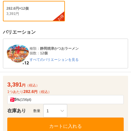
282.6円×12個
3,391円
お得
バリエーション
種類：
静岡焼津かつおラーメン
個数：
12個
すべてのバリエーションを見る
3,391
円
（税込）
282.6
1つあたり
円
（税込）
5
%
(156pt)
在庫あり
1
数量
カートに入れる