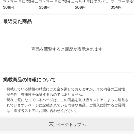
マ・マー 早ゆで3分ス
マ・マー 早ゆで3分ス
っちり 早ゆでスパゲ
マ・マー 早ゆ
パゲティ2/3サイズ1.6
506
パゲティ 1.6mm チャ
558
ティ 2/3サイズ チャッ
506
ゲティ FineFa
354
円
円
円
円
mm チャック付結束タ
ック付結束タイプ (50
ク付結束 400g 1個 日
んぱくタイプ 1
イプ （400g） ×1個
0g) ×1個
清製粉ウェルナ パス
300g ×1個
最近見た商品
タ
商品を閲覧すると履歴が表示されます
掲載商品の情報について
・
掲載している情報の精度には万全を期しておりますが、その内容の正確性、
安全性、有用性を保証するものではありません。
・
現在ご覧になっているページは、この商品を取り扱うストアによって運営さ
れています。ページに記載されている内容や商品、ご購入に関するご質問
は、直接各ストアにお問い合わせください。
ページトップへ