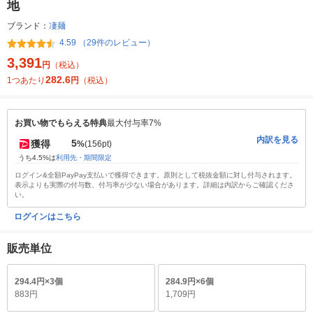
地
ブランド：
凄麺
4.59 （29件のレビュー）
3,391
円
（税込）
282.6
1つあたり
円
（税込）
お買い物でもらえる特典
最大付与率7%
内訳を見る
5
獲得
%
(156pt)
うち4.5%は
利用先・期間限定
ログイン&全額PayPay支払いで獲得できます。原則として税抜金額に対し付与されます。
表示よりも実際の付与数、付与率が少ない場合があります。詳細は内訳からご確認くださ
い。
ログインはこちら
販売単位
294.4円×3個
284.9円×6個
883円
1,709円