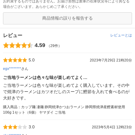
お約束するものではありません。お届け形態は倉庫の在庫状況等により異なる
場合がございます。あらかじめご了承ください。
商品情報の誤りを報告する
レビュー
レビューとは
4.59
（29件）
5.0
2023年7月29日 21時20分
egx********
さん
ご当地ラーメンは色々な味が楽しめてよく…
ご当地ラーメンは色々な味が楽しめてよく購入しています。その中
で焼津のラーメンはカツオだしのスープに鰹節を入れて食べるのが
大好きです。
購入商品：カップ麺 凄麺 静岡焼津かつおラーメン 静岡県焼津産鰹素材使用
106g 1セット（6個） ヤマダイ ご当地
3.0
2023年5月4日 12時23分