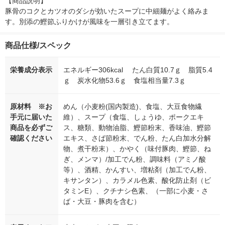
【商品説明】

豚骨のコクとカツオのダシが効いたスープに中細麺がよく絡みま
す。別添の鰹節ふりかけが風味を一層引き立てます。
商品仕様/スペック
栄養成分表示
エネルギー306kcal たん白質10.7ｇ 脂質5.4
ｇ 炭水化物53.6ｇ 食塩相当量7.3ｇ
原材料 ※お
めん（小麦粉(国内製造)、食塩、大豆食物繊
手元に届いた
維）、スープ（食塩、しょうゆ、ポークエキ
商品を必ずご
ス、糖類、動物油脂、鰹節粉末、香味油、鰹節
確認ください
エキス、さば節粉末、でん粉、たん白加水分解
物、煮干粉末）、かやく（味付豚肉、鰹節、ね
ぎ、メンマ）/加工でん粉、調味料（アミノ酸
等）、酒精、かんすい、増粘剤（加工でん粉、
キサンタン）、カラメル色素、酸化防止剤（ビ
タミンE）、クチナシ色素、（一部に小麦・さ
ば・大豆・豚肉を含む）