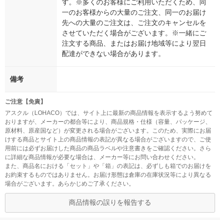
す。※多くのお客様にご利用いただくため、同
一のお客様からの大量のご注文、同一のお届け
先への大量のご注文は、ご注文のキャンセルを
させていただく場合がございます。※一緒にご
注文する商品、またはお届け地域等により翌日
配達ができない場合があります。
備考
ご注意【免責】
アスクル（LOHACO）では、サイト上に最新の商品情報を表示するよう努めて
おりますが、メーカーの都合等により、商品規格・仕様（容量、パッケージ、
原材料、原産国など）が変更される場合がございます。このため、実際にお届
けする商品とサイト上の商品情報の表記が異なる場合がございますので、ご使
用前には必ずお届けした商品の商品ラベルや注意書きをご確認ください。さら
に詳細な商品情報が必要な場合は、メーカー等にお問い合わせください。
また、商品名における「セット」や「箱」の表記は、必ずしも箱でのお届けを
お約束するものではありません。お届け形態は倉庫の在庫状況等により異なる
場合がございます。あらかじめご了承ください。
商品情報の誤りを報告する