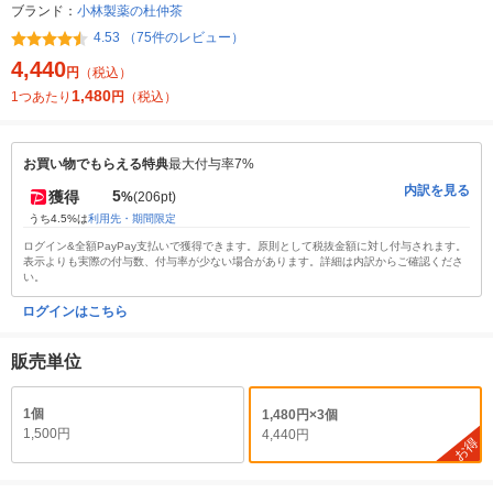
ブランド：
小林製薬の杜仲茶
4.53 （75件のレビュー）
4,440
円
（税込）
1,480
1つあたり
円
（税込）
お買い物でもらえる特典
最大付与率7%
内訳を見る
5
獲得
%
(206pt)
うち4.5%は
利用先・期間限定
ログイン&全額PayPay支払いで獲得できます。原則として税抜金額に対し付与されます。
表示よりも実際の付与数、付与率が少ない場合があります。詳細は内訳からご確認くださ
い。
ログインはこちら
販売単位
1個
1,480円×3個
1,500円
4,440円
お得