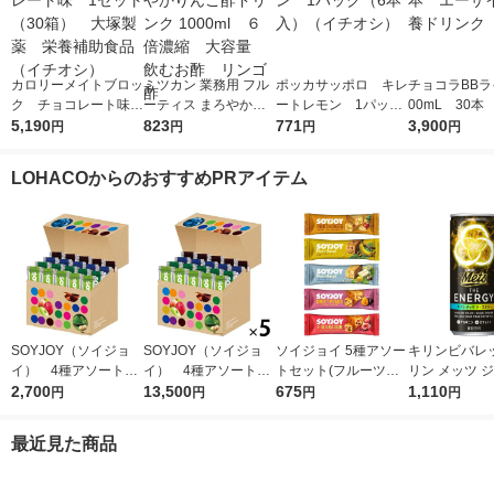
カロリーメイトブロッ
ミツカン 業務用 フル
ポッカサッポロ キレ
チョコラBBラ
ク チョコレート味
ーティス まろやかり
ートレモン 1パック
00mL 30本
1セット（30箱） 大
5,190
んご酢ドリンク 1000
823
（6本入）（イチオ
771
イ 栄養ドリ
3,900
円
円
円
円
塚製薬 栄養補助食品
ml ６倍濃縮 大容
シ）
（イチオシ）
量 飲むお酢 リンゴ
LOHACOからのおすすめPRアイテム
酢
SOYJOY（ソイジョ
SOYJOY（ソイジョ
ソイジョイ 5種アソー
キリンビバレッ
イ） 4種アソートセ
イ） 4種アソート
トセット(フルーツ＆
リン メッツ 
ット 1箱（20本入）
2,700
1セット（1箱（20本
13,500
ベイクドチーズ・バナ
675
ジー 250ml 
1,110
円
円
円
円
大塚製薬
入）×5） 大塚製薬
ナ・ホワイトチョコ＆
（6缶）
レモン・サツマイモ・
最近見た商品
イチジク＆レーズン
各1本)