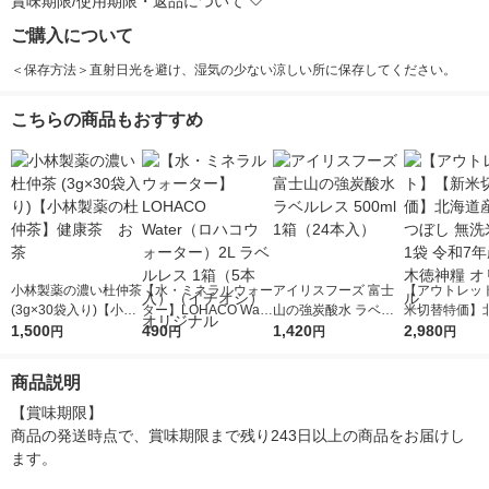
賞味期限/使用期限・返品について
ご購入について
＜保存方法＞直射日光を避け、湿気の少ない涼しい所に保存してください。
こちらの商品もおすすめ
小林製薬の濃い杜仲茶
【水・ミネラルウォー
アイリスフーズ 富士
【アウトレッ
(3g×30袋入り)【小林
ター】LOHACO Wate
山の強炭酸水 ラベル
米切替特価】
製薬の杜仲茶】健康
1,500
r（ロハコウォータ
490
レス 500ml 1箱（24
1,420
ななつぼし 無洗
2,980
円
円
円
円
茶 お茶
ー）2L ラベルレス 1
本入）
g 1袋 令和7年
箱（5本入）（イチオ
徳神糧 オリジ
商品説明
シ） オリジナル
【賞味期限】

商品の発送時点で、賞味期限まで残り243日以上の商品をお届けし
ます。
