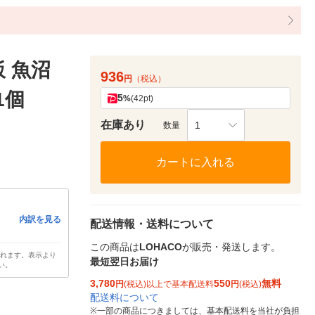
 魚沼
936
円
（税込）
1個
5
%
(42pt)
在庫あり
1
数量
カートに入れる
内訳を見る
配送情報・送料について
この商品は
LOHACO
が販売・発送します。
されます。表示より
最短翌日お届け
い。
3,780
550
無料
円
(税込)以上で基本配送料
円
(税込)
配送料について
※
一部の商品につきましては、基本配送料を当社が負担