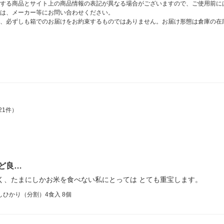
する商品とサイト上の商品情報の表記が異なる場合がございますので、ご使用前に
は、メーカー等にお問い合わせください。
、必ずしも箱でのお届けをお約束するものではありません。お届け形態は倉庫の在
21件）
ど良…
く、たまにしかお米を食べない私にとっては とても重宝します。
ひかり（分割）4食入 8個