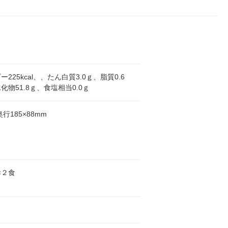
225kcal、、たん白質3.0ｇ、脂質0.6
化物51.8ｇ、食塩相当0.0ｇ
奥行185×88mm
2×２食