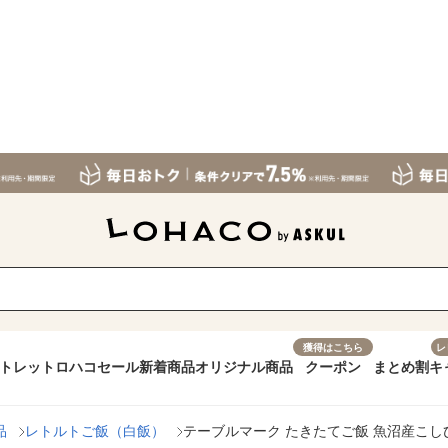
獲得はこちら
レ
トレット
ロハコセール
新着商品
オリジナル商品
クーポン
まとめ割
キ
品
レトルトご飯（白飯）
テーブルマーク たきたてご飯 魚沼産こし