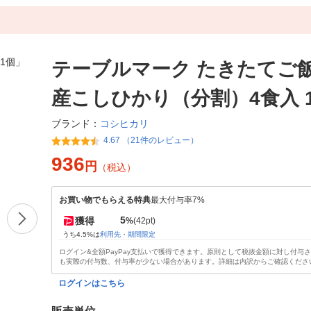
テーブルマーク たきたてご飯
産こしひかり（分割）4食入 
コシヒカリ
ブランド：
4.67 （21件のレビュー）
936
円
（税込）
お買い物でもらえる特典
最大付与率7%
5
獲得
%
(42pt)
うち4.5%は
利用先・期間限定
ログイン&全額PayPay支払いで獲得できます。原則として税抜金額に対し付与
も実際の付与数、付与率が少ない場合があります。詳細は内訳からご確認くださ
ログインはこちら