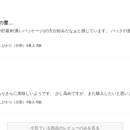
の雪…
貯蔵米(青いパッケージ)の方が好みだなぁと感じています。 パックの
ひかり（分割）4食入 3個
ありさらに美味しいようです。 少し高めですが、また購入したいと思い
ひかり（分割）4食入 8個
今見ている商品のレビューのみを見る