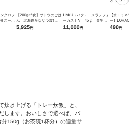
シンクロフ
【200g×5食】サトウのごは
HAKU（ハク） メラノフォ
【水・ミネラル
用 スーパ
ん 北海道産ななつぼし 6
ーカスＩＶ 45ｇ 資生
ー】LOHACO 
流せる 1
袋（計30食）サトウ食品
堂 おまけ付き
コウォーター）
5,925
11,000
490
円
円
円
 ユニ・チャ
パックご飯
ス 1箱（5本
シ） オリジナ
て炊き上げる「トレー炊飯」と、
だします。おいしさで選べば、パ
150g（お茶碗1杯分）の適量サ