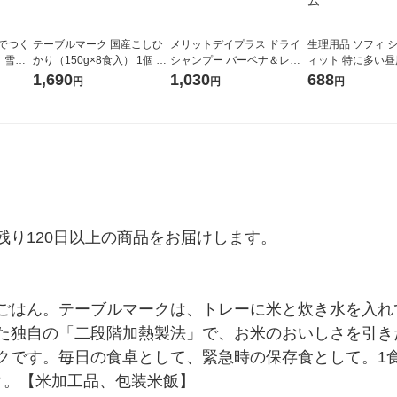
田でつく
テーブルマーク 国産こしひ
メリットデイプラス ドライ
生理用品 ソフィ 
 雪中
かり（150g×8食入） 1個 テ
シャンプー バーベナ＆レモ
ィット 特に多い昼
） パッ
ーブルマーク
ンの香り 130g 花王
ータイプ トイレに
1,690
1,030
688
円
円
円
個 （20ピース）
ーム
り120日以上の商品をお届けします。

ごはん。テーブルマークは、トレーに米と炊き水を入れ
た独自の「二段階加熱製法」で、お米のおいしさを引き
です。毎日の食卓として、緊急時の保存食として。1食分
ク。【米加工品、包装米飯】