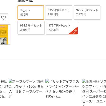
販売単位
935.5円×2セット
925.7円×3セット
1セット
1,871円
2,777円
936円
924.5円×4セット
875.7円×8セット
3,698円
7,005円
お得