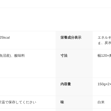
5kcal
栄養成分表示
エネルギー
ｇ、炭水
魚沼産)、酸味料
寸法
幅120×
内容量
150g×
常温で保存してください
味
白米