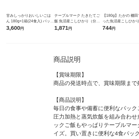
甘みしっかりおいしいごは
テーブルマーク たきたてご
【180g】たかの 棚
ん 180g×1箱(24食入) パック
飯 魚沼産こしひかり（分
った魚沼産こしひかり
ご飯 国産米100％ 米 ごはん
割）4食入 2個
貯蔵米 1セット（3食
3,600
1,871
744
円
円
円
オリジナル
クご飯
商品説明
【賞味期限】

商品の発送時点で、賞味期限まで残
【商品説明】

毎日の食事や備蓄に便利なパック
圧力加熱と蒸気炊飯を組み合わせ
ックご飯もやっぱりテーブルマーク
イズ。買い置きに便利な4食パッ