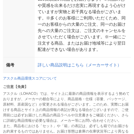
や質感を出来るだけ忠実に再現するよう心がけ
ていますが実物と若干異なる場合がございま
す。※多くのお客様にご利用いただくため、同
一のお客様からの大量のご注文、同一のお届け
先への大量のご注文は、ご注文のキャンセルを
させていただく場合がございます。※一緒にご
注文する商品、またはお届け地域等により翌日
配達ができない場合があります。
備考
詳しい商品説明はこちら（メーカーサイト）
アスクル商品環境スコアについて
ご注意【免責】
アスクル（LOHACO）では、サイト上に最新の商品情報を表示するよう努めて
おりますが、メーカーの都合等により、商品規格・仕様（容量、パッケージ、
原材料、原産国など）が変更される場合がございます。このため、実際にお届
けする商品とサイト上の商品情報の表記が異なる場合がございますので、ご使
用前には必ずお届けした商品の商品ラベルや注意書きをご確認ください。さら
に詳細な商品情報が必要な場合は、メーカー等にお問い合わせください。
また、商品名における「セット」や「箱」の表記は、必ずしも箱でのお届けを
お約束するものではありません。お届け形態は倉庫の在庫状況等により異なる