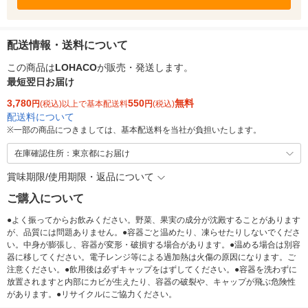
配送情報・送料について
この商品は
LOHACO
が販売・発送します。
最短翌日お届け
3,780
550
無料
円
(税込)以上で基本配送料
円
(税込)
配送料について
※
一部の商品につきましては、基本配送料を当社が負担いたします。
在庫確認住所：東京都にお届け
賞味期限/使用期限・返品について
ご購入について
●よく振ってからお飲みください。野菜、果実の成分が沈殿することがあります
が、品質には問題ありません。●容器ごと温めたり、凍らせたりしないでくださ
い。中身が膨張し、容器が変形・破損する場合があります。●温める場合は別容
器に移してください。電子レンジ等による過加熱は火傷の原因になります。ご
注意ください。●飲用後は必ずキャップをはずしてください。●容器を洗わずに
放置されますと内部にカビが生えたり、容器の破裂や、キャップが飛ぶ危険性
があります。●リサイクルにご協力ください。