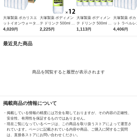
大塚製薬 ポカリスエ
大塚製薬 ボディメン
大塚製薬 ボディメン
大塚製薬 ポカ
ットイオンウォーター
テ ドリンク 500ml 1
テ ドリンク 500ml 1
ット ラベルレ
ラベルレスボトル 500
4,020
セット（12本）
2,225
セット（6本）
1,113
ル 500ml 1箱
4,406
円
円
円
円
ml 1箱（24本入）
入）
最近見た商品
商品を閲覧すると履歴が表示されます
掲載商品の情報について
・
掲載している情報の精度には万全を期しておりますが、その内容の正確性、
安全性、有用性を保証するものではありません。
・
現在ご覧になっているページは、この商品を取り扱うストアによって運営さ
れています。ページに記載されている内容や商品、ご購入に関するご質問
は、直接各ストアにお問い合わせください。