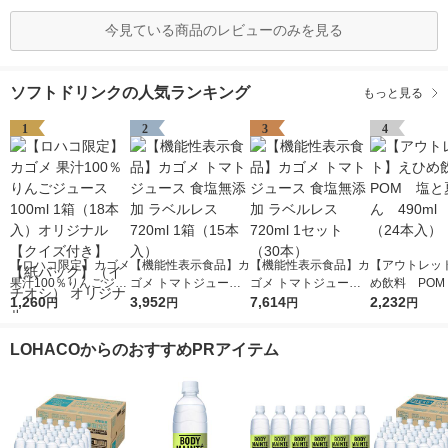
今見ている商品のレビューのみを見る
ソフトドリンクの人気ランキング
もっと見る
1
2
3
4
【ロハコ限定】カゴメ
【機能性表示食品】カ
【機能性表示食品】カ
【アウトレッ
果汁100％りんごジュ
ゴメ トマトジュース
ゴメ トマトジュース
め飲料 POM
ース100ml 1箱（18本
1,260
食塩無添加 ラベルレ
3,952
食塩無添加 ラベルレ
7,614
夏みかん 490
2,232
円
円
円
円
入）オリジナル【クイ
ス 720ml 1箱（15本
ス 720ml 1セット（3
箱（24本入）
ズ付き】【紙パック】
入）
0本）
LOHACOからのおすすめPRアイテム
（イチオシ） オリジ
ナル