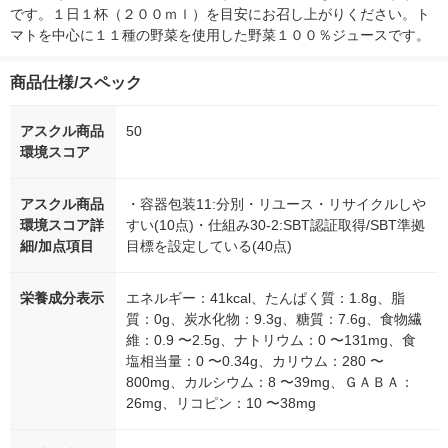
です。１日１杯（２００ｍｌ）を目安にお召し上がりください。ト
マトを中心に１１種の野菜を使用した野菜１００％ジュースです。
商品仕様/スペック
アスクル商品
50
環境スコア
アスクル商品
・容器包装11:分別・リユース・リサイクルしや
環境スコア詳
すい(10点)・仕組み30-2:SBT認証取得/SBT準拠
細/加点項目
目標を設定している(40点)
栄養成分表示
エネルギー：41kcal、たんぱく質：1.8g、脂
質：0g、炭水化物：9.3g、糖質：7.6g、食物繊
維：0.9 〜2.5g、ナトリウム：0 〜131mg、食
塩相当量：0 〜0.34g、カリウム：280 〜
800mg、カルシウム：8 〜39mg、ＧＡＢＡ：
26mg、リコピン：10 〜38mg