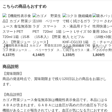
こちらの商品もおすすめ
【機能性表示食品】カ
カゴメ 野菜生活100
コクヨ 微細繊維で軽
吸水パッド ラ
ゴメ 野菜ジュース 食
ベリーサラダ スマ
く拭けるガラス・液晶
ー さわやか男
塩無添加 スマートPE
4,137
ートPET 720ml 1
4,148
用ドライシート Lサイ
1,155
適シート 微量用
1,809
円
円
円
円
T 720ml 1箱（15本
箱（15本入）【野菜
ズ 50枚入 ヒビフル K
1セット （18
入）【野菜ジュース】
ジュース】
HF-CG133 1箱(50枚)
個） ユニ・チ
商品説明
尿漏れパッド
【賞味期限】

商品の発送時点で、賞味期限まで残り120日以上の商品をお届けし
ます。

【商品説明】

カゴメ野菜ジュース食塩無添加は機能性表示食品です。本品にはＧ
ＡＢＡが含まれます。ＧＡＢＡには血圧が高めの方の血圧を下げる
機能があることが報告されています。血圧が気になる方におすすめ