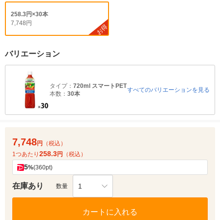
258.3円×30本
7,748円
お得
バリエーション
タイプ：
720ml スマートPET
すべてのバリエーションを見る
本数：
30本
7,748
円
（税込）
258.3
1つあたり
円
（税込）
5
%
(360pt)
在庫あり
1
数量
カートに入れる