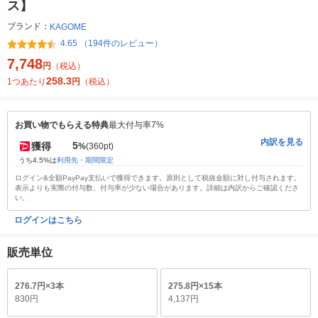
ス】
ブランド：
KAGOME
4.65 （194件のレビュー）
7,748
円
（税込）
258.3
1つあたり
円
（税込）
お買い物でもらえる特典
最大付与率7%
内訳を見る
5
獲得
%
(360pt)
うち4.5%は
利用先・期間限定
ログイン&全額PayPay支払いで獲得できます。原則として税抜金額に対し付与されます。
表示よりも実際の付与数、付与率が少ない場合があります。詳細は内訳からご確認くださ
い。
ログインはこちら
販売単位
276.7円×3本
275.8円×15本
830円
4,137円