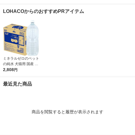
プラス 国産（20g×7
（約20本）3袋 ドッグ
ッグフード おやつ
ド おやつ オ
本入）3袋 ドッグフー
フード 犬 おやつ 歯磨
（イチオシ） 
LOHACOからのおすすめPRアイテム
ド 犬 おやつ
き
ミネラルゼロのペット
の純水 犬猫用 国産 2L
1ケース（1本×6）森
2,808
円
乳サンワールド 犬用
猫用 水分補給
最近見た商品
商品を閲覧すると履歴が表示されます