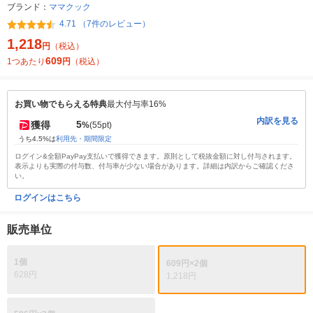
ブランド：
ママクック
4.71 （7件のレビュー）
1,218
円
（税込）
609
1つあたり
円
（税込）
お買い物でもらえる特典
最大付与率16%
内訳を見る
5
獲得
%
(55pt)
うち4.5%は
利用先・期間限定
ログイン&全額PayPay支払いで獲得できます。原則として税抜金額に対し付与されます。
表示よりも実際の付与数、付与率が少ない場合があります。詳細は内訳からご確認くださ
い。
ログインはこちら
販売単位
1個
609円×2個
628円
1,218円