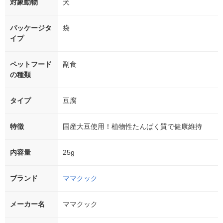
対象動物
犬
パッケージタ
袋
イプ
ペットフード
副食
の種類
タイプ
豆腐
特徴
国産大豆使用！植物性たんぱく質で健康維持
内容量
25g
ブランド
ママクック
メーカー名
ママクック