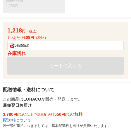
586円×3個
1,758円
1,218
円
（税込）
609
1つあたり
円
（税込）
5
%
(55pt)
在庫切れ
カートに入れる
配送情報・送料について
この商品は
LOHACO
が販売・発送します。
最短翌日お届け
3,780
550
無料
円
(税込)以上で基本配送料
円
(税込)
配送料について
※
一部の商品につきましては、基本配送料を当社が負担いたします。