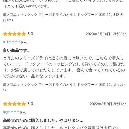
細かく出来るので、いつものフードに混ぜたりおやつとして与えた
りとても扱いやすいです。
購入商品：ママクック フリーズドライのとうふ ドッグフード 国産 25g 3袋 犬
おやつ
5.0
2023年2月14日 12時33分
a11********
さん
良い商品です。
とうふのフリーズドライは近くの店には無いので、こちらで購入し
ています。 ドックフードのトッピングとして砕いてそのまま混ぜた
り、お湯で戻してのせたりしています。 喜んで食べてくれているの
で欠かせない一品となっています。
購入商品：ママクック フリーズドライのとうふ ドッグフード 国産 25g 犬 おや
つ
5.0
2022年8月9日 2時14分
hig********
さん
高齢犬のために購入しました。やはりタン…
高齢犬のために購入しました。やはりタンパク質摂取は大切です。