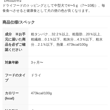
【商品説明】

ドライフードのトッピングとして中型犬で4〜5ｇ（7〜10粒）、毎
食食べさせると健康食として犬の便の色が良くなります。
商品仕様/スペック
成分 ※お手
粗タンパク…32.2％以上、粗脂肪…20％以上、
元に届いた商
粗繊維…0.1％以下、粗灰分…4.3％以下、粗水
品を必ずご確
分…2.1％以下、熱量…473kcal/100g
認ください
対象年齢
3ヶ月〜
フードのタイ
ドライ
プ
カロリー
473kcal/100g
(kcal)