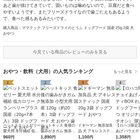
あと歯が抜けてきていて、固いものは噛めないので、豆腐だと食べ
やすいようです。またフリーズドライなので歯ごたえもあるよう
で、食べた感もあるみたいです。
購入商品：ママクック フリーズドライのとうふ ドッグフード 国産 25g 2袋 犬
おやつ
今見ている商品のレビューのみを見る
おやつ・飲料（犬用）の人気ランキング
もっと見る
1
2
3
4
ペットスエットゼリー
ペットキッス 食後の
ドギーマン 無添加良
【ロハコ限定
愛犬用 水分補給 低カ
歯みがきガム 無添加
品 犬 アキレススティ
あげ バラエテ
ロリー クランベリー
960
小型犬用 国産 120g
1,890
ック 国産 20g 3袋 ド
1,100
わんわん ドッ
1,358
円
円
円
円