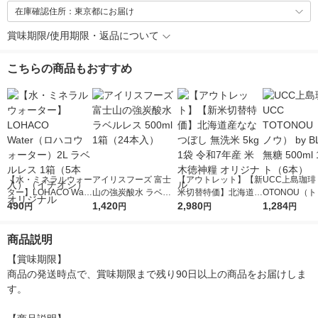
在庫確認住所：東京都にお届け
賞味期限/使用期限・返品について
こちらの商品もおすすめ
【水・ミネラルウォー
アイリスフーズ 富士
【アウトレット】【新
UCC上島珈琲 
ター】LOHACO Wate
山の強炭酸水 ラベル
米切替特価】北海道産
OTONOU（
r（ロハコウォータ
490
レス 500ml 1箱（24
1,420
ななつぼし 無洗米 5k
2,980
ウ） by BLAC
1,284
円
円
円
円
ー）2L ラベルレス 1
本入）
g 1袋 令和7年産 米 木
00ml 1セッ
箱（5本入）（イチオ
徳神糧 オリジナル
商品説明
シ） オリジナル
【賞味期限】

商品の発送時点で、賞味期限まで残り90日以上の商品をお届けしま
す。
