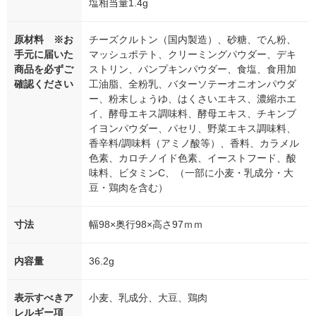
塩相当量1.4g
原材料 ※お
チーズクルトン（国内製造）、砂糖、でん粉、
手元に届いた
マッシュポテト、クリーミングパウダー、デキ
商品を必ずご
ストリン、パンプキンパウダー、食塩、食用加
確認ください
工油脂、全粉乳、バターソテーオニオンパウダ
ー、粉末しょうゆ、はくさいエキス、濃縮ホエ
イ、酵母エキス調味料、酵母エキス、チキンブ
イヨンパウダー、パセリ、野菜エキス調味料、
香辛料/調味料（アミノ酸等）、香料、カラメル
色素、カロチノイド色素、イーストフード、酸
味料、ビタミンC、（一部に小麦・乳成分・大
豆・鶏肉を含む）
寸法
幅98×奥行98×高さ97ｍｍ
内容量
36.2g
表示すべきア
小麦、乳成分、大豆、鶏肉
レルギー項