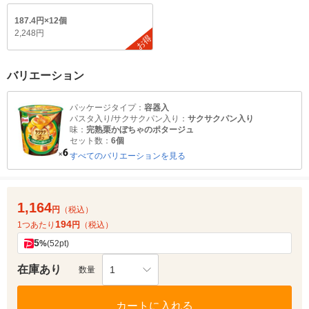
187.4円×12個
2,248円
お得
バリエーション
パッケージタイプ：
容器入
パスタ入り/サクサクパン入り：
サクサクパン入り
味：
完熟栗かぼちゃのポタージュ
セット数：
6個
すべてのバリエーションを見る
1,164
円
（税込）
194
1つあたり
円
（税込）
5
%
(52pt)
在庫あり
1
数量
カートに入れる