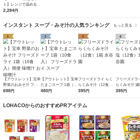
ト】レンジで温めるだ
け♪ 江崎グリコ クレ
2,284
円
アおばさんの具だくさ
んスープ3種アソート
インスタント スープ・みそ汁の人気ランキング
もっと見る
セット（9食）
1
2
3
4
【アウトレット】宝幸
【アウトレット】宝幸
フリーズドライ らく
フリーズドライ
野菜のおみそ汁 フリ
たまごスープ 1袋（10
らくみそ汁（12食）1
らくみそ汁 減
ーズドライ 1袋（10食
698
食入） フリーズドラ
480
箱 永谷園
395
食）1箱 永谷
395
円
円
円
円
入）簡便 味噌汁 お味
イ スープ
噌汁
LOHACOからのおすすめPRアイテム