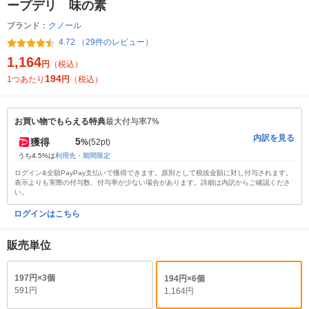
ープデリ 味の素
ブランド：
クノール
4.72 （29件のレビュー）
1,164
円
（税込）
194
1つあたり
円
（税込）
お買い物でもらえる特典
最大付与率7%
内訳を見る
5
獲得
%
(52pt)
うち4.5%は
利用先・期間限定
ログイン&全額PayPay支払いで獲得できます。原則として税抜金額に対し付与されます。
表示よりも実際の付与数、付与率が少ない場合があります。詳細は内訳からご確認くださ
い。
ログインはこちら
販売単位
197円×3個
194円×6個
591円
1,164円