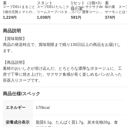
スープDELI まるごと
スープDELI たらこク
クノール サクサクde
味の素 スープ
1個分完熟トマトのス
リームスープパスタ＜
コパン 濃厚コーンポ
サーモンとほ
ープパスタ (容器入) 6
1,224
豆乳仕立て＞ (容器
1,038
タージュ 北海道産ス
591
のクリームス
374
円
円
円
円
個 スープデリ 味の
入 1セット（6個）
ーパースイートコーン
タ (3食入袋) 
素
インスタント
使用 1セット（1個×
の素
商品説明
3）味の素
【賞味期限】

商品の発送時点で、賞味期限まで残り130日以上の商品をお届けし
ます。

【商品説明】

素材のおいしさが溶け込んだ、とろとろな濃厚なポタージュに、工
房で丁寧に焼き上げた、サクサク食感が長く楽しめるパンが入った
容器入りスープです。
商品仕様/スペック
エネルギー
170kcal
栄養成分表示
脂質6.1g、たんぱく質1.7g、炭水化物26g、食