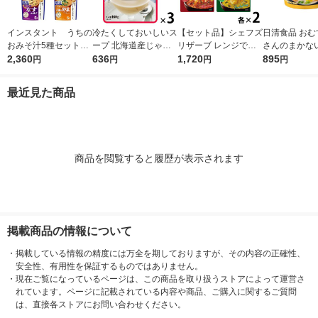
インスタント うちの
冷たくしておいしいス
【セット品】シェフズ
日清食品 おむ
おみそ汁5種セット
ープ 北海道産じゃが
リザーブ レンジでお
さんのまかな
1箱(25食入) アマノ
2,360
いも 1セット（1個×
636
いしいごちそうスープ
1,720
ごま味噌豆乳 
895
円
円
円
円
フーズ インスタント
3） 清水食品
人気4種バラエティセ
ップスープ イ
味噌汁
ット レンジ対応スー
ントスープ
最近見た商品
プ 清水食品
商品を閲覧すると履歴が表示されます
掲載商品の情報について
・
掲載している情報の精度には万全を期しておりますが、その内容の正確性、
安全性、有用性を保証するものではありません。
・
現在ご覧になっているページは、この商品を取り扱うストアによって運営さ
れています。ページに記載されている内容や商品、ご購入に関するご質問
は、直接各ストアにお問い合わせください。