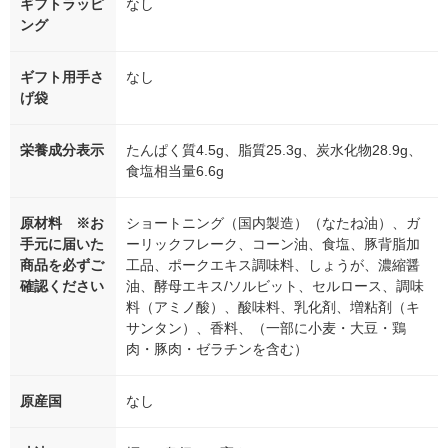
ギフトラッピ
なし
ング
ギフト用手さ
なし
げ袋
栄養成分表示
たんぱく質4.5g、脂質25.3g、炭水化物28.9g、
食塩相当量6.6g
原材料 ※お
ショートニング（国内製造）（なたね油）、ガ
手元に届いた
ーリックフレーク、コーン油、食塩、豚背脂加
商品を必ずご
工品、ポークエキス調味料、しょうが、濃縮醤
確認ください
油、酵母エキス/ソルビット、セルロース、調味
料（アミノ酸）、酸味料、乳化剤、増粘剤（キ
サンタン）、香料、（一部に小麦・大豆・鶏
肉・豚肉・ゼラチンを含む）
原産国
なし