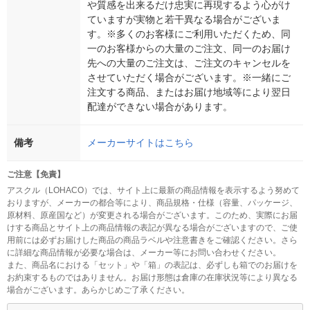
や質感を出来るだけ忠実に再現するよう心がけ
ていますが実物と若干異なる場合がございま
す。※多くのお客様にご利用いただくため、同
一のお客様からの大量のご注文、同一のお届け
先への大量のご注文は、ご注文のキャンセルを
させていただく場合がございます。※一緒にご
注文する商品、またはお届け地域等により翌日
配達ができない場合があります。
備考
メーカーサイトはこちら
ご注意【免責】
アスクル（LOHACO）では、サイト上に最新の商品情報を表示するよう努めて
おりますが、メーカーの都合等により、商品規格・仕様（容量、パッケージ、
原材料、原産国など）が変更される場合がございます。このため、実際にお届
けする商品とサイト上の商品情報の表記が異なる場合がございますので、ご使
用前には必ずお届けした商品の商品ラベルや注意書きをご確認ください。さら
に詳細な商品情報が必要な場合は、メーカー等にお問い合わせください。
また、商品名における「セット」や「箱」の表記は、必ずしも箱でのお届けを
お約束するものではありません。お届け形態は倉庫の在庫状況等により異なる
場合がございます。あらかじめご了承ください。