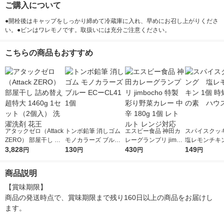
ご購入について
●開栓後はキャップをしっかり締めて冷蔵庫に入れ、早めにお召し上がりくださ
い。●ビンはワレモノです。取扱いには充分ご注意ください。
こちらの商品もおすすめ
アタックゼロ（Attack
トンボ鉛筆 消しゴム
エスビー食品 神田カ
スパイスク
ZERO） 部屋干し 詰
モノカラーズ ブルー
レーグランプリ jimbo
塩レモンチキン
め替え 超特大 1460g
3,828
ECーCL41 1個
130
cho 特製彩り野菜カレ
430
時短 料理の素
149
円
円
円
円
1セット（2個入） 洗
ー 中辛 180g 1個 レト
ス食品
濯洗剤 花王
ルト レンジ対応
商品説明
【賞味期限】

商品の発送時点で、賞味期限まで残り160日以上の商品をお届けし
ます。
