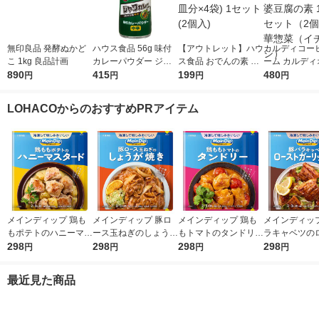
無印良品 発酵ぬかど
ハウス食品 56g 味付
【アウトレット】ハウ
カルディコー
こ 1kg 良品計画
カレーパウダー ジャ
ス食品 おでんの素 77.
ーム カルディ
890
ワカレー味 1個 【お
415
2g(6皿分×4袋) 1セッ
199
ナル 黒麻婆豆
480
円
円
円
円
弁当、ポテトサラダ、
ト(2個入)
100g 1セッ
お肉】ハウス
中華惣菜（イ
LOHACOからのおすすめPRアイテム
メインディップ 鶏も
メインディップ 豚ロ
メインディップ 鶏も
メインディップ
もポテトのハニーマス
ース玉ねぎのしょうが
もトマトのタンドリー
ラキャベツの
タード 1個（2〜3人
298
焼き 1個（2〜3人前）
298
1個（2〜3人前） (冷
298
ガーリック炒め
298
円
円
円
円
前） (冷凍ストックし
(冷凍ストックしてお
凍ストックしてお肉に
（2〜3人前）
てお肉にしみ込む調味
肉にしみ込む調味料)
しみ込む調味料) 時短
トックしてお
最近見た商品
料) 時短 大塚食品
時短 大塚食品
大塚食品
込む調味料 時
塚食品