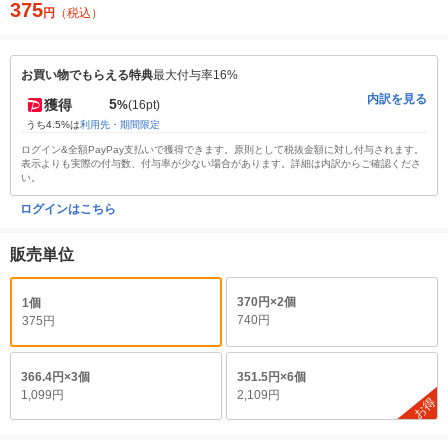
375
円
（税込）
お買い物でもらえる特典
最大付与率16%
内訳を見る
5
獲得
%
(16pt)
うち4.5%は
利用先・期間限定
ログイン&全額PayPay支払いで獲得できます。原則として税抜金額に対し付与されます。
表示よりも実際の付与数、付与率が少ない場合があります。詳細は内訳からご確認くださ
い。
ログインはこちら
販売単位
370円×2個
1個
740円
375円
366.4円×3個
351.5円×6個
1,099円
2,109円
お得