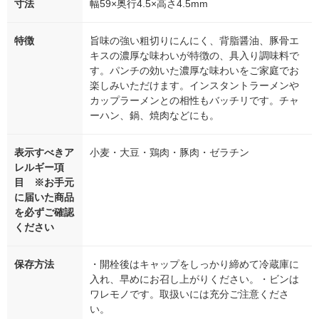
寸法
幅59×奥行4.5×高さ4.5mm
特徴
旨味の強い粗切りにんにく、背脂醤油、豚骨エ
キスの濃厚な味わいが特徴の、具入り調味料で
す。パンチの効いた濃厚な味わいをご家庭でお
楽しみいただけます。インスタントラーメンや
カップラーメンとの相性もバッチリです。チャ
ーハン、鍋、焼肉などにも。
表示すべきア
小麦・大豆・鶏肉・豚肉・ゼラチン
レルギー項
目 ※お手元
に届いた商品
を必ずご確認
ください
保存方法
・開栓後はキャップをしっかり締めて冷蔵庫に
入れ、早めにお召し上がりください。・ビンは
ワレモノです。取扱いには充分ご注意くださ
い。