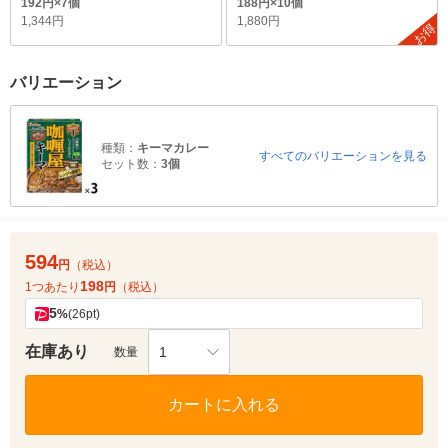
192円×7個
188円×10個
1,344円
1,880円
お得
バリエーション
種類：
キーマカレー
すべてのバリエーションを見る
セット数：
3個
594
円
（税込）
198
1つあたり
円
（税込）
5
%
(26pt)
在庫あり
1
数量
カートに入れる