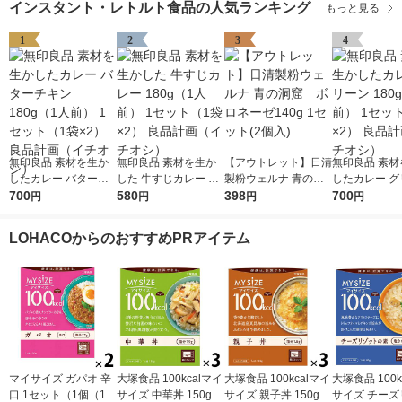
インスタント・レトルト食品の人気ランキング
もっと見る
1
2
3
4
無印良品 素材を生か
無印良品 素材を生か
【アウトレット】日清
無印良品 素材
したカレー バターチ
した 牛すじカレー 18
製粉ウェルナ 青の洞
したカレー グ
キン 180g（1人前） 1
700
0g（1人前） 1セット
580
窟 ボロネーゼ140g
398
180g（1人前
700
円
円
円
円
セット（1袋×2） 良品
（1袋×2） 良品計画
1セット(2個入)
ト（1袋×2）
計画（イチオシ）
（イチオシ）
（イチオシ）
LOHACOからのおすすめPRアイテム
マイサイズ ガパオ 辛
大塚食品 100kcalマイ
大塚食品 100kcalマイ
大塚食品 100k
口 1セット（1個（10
サイズ 中華丼 150g 3
サイズ 親子丼 150g 3
サイズ チーズ