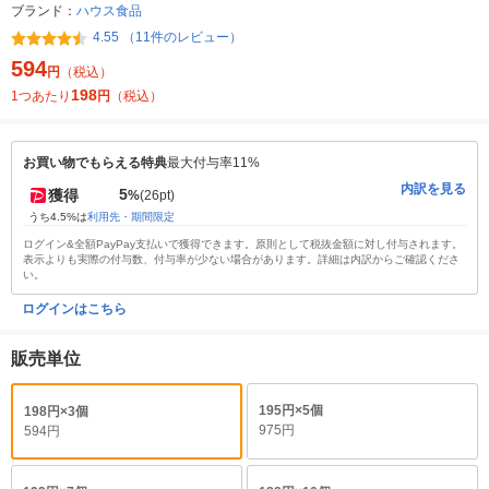
ブランド：
ハウス食品
4.55 （11件のレビュー）
594
円
（税込）
198
1つあたり
円
（税込）
お買い物でもらえる特典
最大付与率11%
内訳を見る
5
獲得
%
(26pt)
うち4.5%は
利用先・期間限定
ログイン&全額PayPay支払いで獲得できます。原則として税抜金額に対し付与されます。
表示よりも実際の付与数、付与率が少ない場合があります。詳細は内訳からご確認くださ
い。
ログインはこちら
販売単位
195円×5個
198円×3個
975円
594円