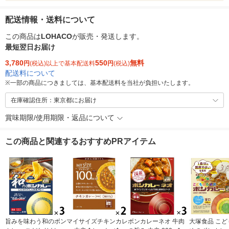
配送情報・送料について
この商品は
LOHACO
が販売・発送します。
最短翌日お届け
3,780
550
無料
円
(税込)以上で基本配送料
円
(税込)
配送料について
※
一部の商品につきましては、基本配送料を当社が負担いたします。
在庫確認住所：東京都にお届け
賞味期限/使用期限・返品について
この商品と関連するおすすめPRアイテム
旨みを味わう和のボン
マイサイズチキンカレ
ボンカレーネオ 牛肉
大塚食品 こど