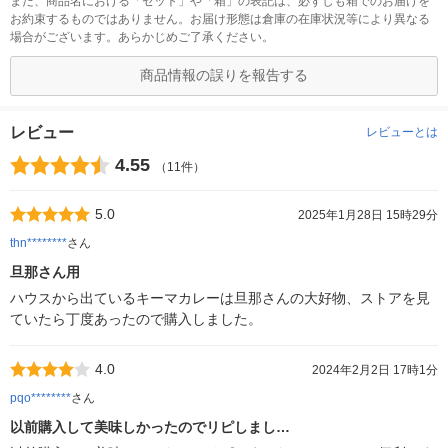
また、商品名における「セット」や「箱」の表記は、必ずしも箱でのお届けを
お約束するものではありません。お届け形態は倉庫の在庫状況等により異なる
場合がございます。あらかじめご了承ください。
商品情報の誤りを報告する
レビュー
レビューとは
4.55
（11件）
5.0
2025年1月28日 15時29分
thn********
さん
旦那さん用
ハウスから出ているキーマカレーは旦那さんの大好物、ストアを見
ていたら丁度あったので購入しました。
4.0
2024年2月2日 17時1分
pqo********
さん
以前購入して美味しかったのでリピしまし…