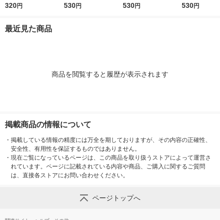
0g）×2） 100kcal
320
個 カロリーコントロ
530
個 カロリーコントロ
530
トの素86g3個 カロ
530
円
円
円
円
レンジ対応レトルト
ール レンジ調理 簡単
ール レンジ調理 簡単
ーコントロール
大塚食品
便利
便利
ジ調理 簡単 便
最近見た商品
2g以下設計
商品を閲覧すると履歴が表示されます
掲載商品の情報について
・
掲載している情報の精度には万全を期しておりますが、その内容の正確性、
安全性、有用性を保証するものではありません。
・
現在ご覧になっているページは、この商品を取り扱うストアによって運営さ
れています。ページに記載されている内容や商品、ご購入に関するご質問
は、直接各ストアにお問い合わせください。
ページトップへ