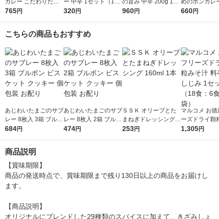
カレー こだわりだし
ー 中辛 1セット（1個
の旨み 中辛 200g 1セ
めのボンカレー
の和風カレー 中辛
765
（100g）×2） 100k
320
ット（1個×3）大塚食
960
ト（3食） レ
660
円
円
円
円
1セット（1個（210
cal レンジ対応レト
品 レトルトカレー レ
g）×3） レンジ対応
ルト 大塚食品
ンジ対応
こちらの商品もおすすめ
1セット（1個×3）
あじわいたまごのサブ
あじわいたまごのサブ
ＳＳＫ オリーブとた
マルコメ お徳
レー 8枚入 3箱 ブルボ
レー 8枚入 2箱 ブルボ
まねぎドレッシング 1
ーズドライ顆
ン ビスケット クッキ
684
ン ビスケット クッキ
474
60ml 1本
253
料亭の味 しじ
1,305
円
円
円
円
ー 個包装 お配り
ー 個包装 お配り
ット（18食：
袋）
商品説明
【賞味期限】

商品の発送時点で、賞味期限まで残り130日以上の商品をお届けし
ます。

【商品説明】

オリジナルにブレンドした29種類のスパイスに加えて、きざみしょ