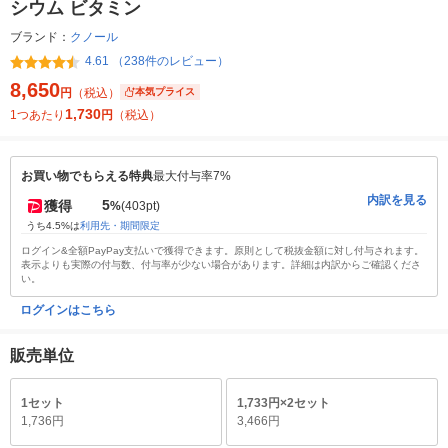
シウム ビタミン
ブランド：
クノール
4.61 （238件のレビュー）
8,650
円
（税込）
本気プライス
1,730
1つあたり
円
（税込）
お買い物でもらえる特典
最大付与率7%
内訳を見る
5
獲得
%
(403pt)
うち4.5%は
利用先・期間限定
ログイン&全額PayPay支払いで獲得できます。原則として税抜金額に対し付与されます。
表示よりも実際の付与数、付与率が少ない場合があります。詳細は内訳からご確認くださ
い。
ログインはこちら
販売単位
1セット
1,733円×2セット
1,736円
3,466円