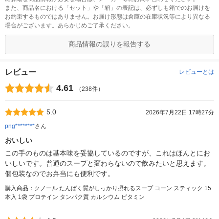
また、商品名における「セット」や「箱」の表記は、必ずしも箱でのお届けを
お約束するものではありません。お届け形態は倉庫の在庫状況等により異なる
場合がございます。あらかじめご了承ください。
商品情報の誤りを報告する
レビュー
レビューとは
4.61
（238件）
5.0
2026年7月22日 17時27分
png********
さん
おいしい
この手のものは基本味を妥協しているのですが、これはほんとにお
いしいです。普通のスープと変わらないので飲みたいと思えます。
個包装なのでお弁当にも便利です。
購入商品：クノール たんぱく質がしっかり摂れるスープ コーン スティック 15
本入 1袋 プロテイン タンパク質 カルシウム ビタミン