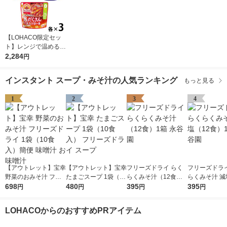
【LOHACO限定セッ
ト】レンジで温めるだ
け♪ 江崎グリコ クレ
2,284
円
アおばさんの具だくさ
んスープ3種アソート
インスタント スープ・みそ汁の人気ランキング
もっと見る
セット（9食）
1
2
3
4
【アウトレット】宝幸
【アウトレット】宝幸
フリーズドライ らく
フリーズドライ
野菜のおみそ汁 フリ
たまごスープ 1袋（10
らくみそ汁（12食）1
らくみそ汁 減
ーズドライ 1袋（10食
698
食入） フリーズドラ
480
箱 永谷園
395
食）1箱 永谷
395
円
円
円
円
入）簡便 味噌汁 お味
イ スープ
噌汁
LOHACOからのおすすめPRアイテム