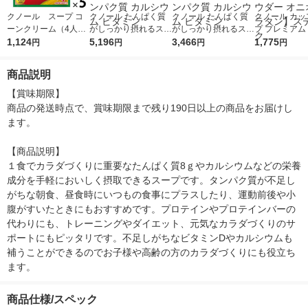
クノール スープ コ
クノール たんぱく質
クノール たんぱく質
クノール カッ
ーンクリーム（4人
がしっかり摂れるスー
がしっかり摂れるスー
プ プレミアム
分） 5個 味の素
1,124
プ コーン スティック
5,196
プ コーン スティック
3,466
ティセット 1
1,775
円
円
円
円
15本入 3袋 プロテイ
15本入 2袋 プロテイ
【海老のビスク
ン タンパク質 カルシ
ン タンパク質 カルシ
ムチャウダー 
商品説明
ウム ビタミン
ウム ビタミン
ングラタン】
ク
【賞味期限】

商品の発送時点で、賞味期限まで残り190日以上の商品をお届けし
ます。

【商品説明】

１食でカラダづくりに重要なたんぱく質8ｇやカルシウムなどの栄養
成分を手軽においしく摂取できるスープです。タンパク質が不足し
がちな朝食、昼食時にいつもの食事にプラスしたり、運動前後や小
腹がすいたときにもおすすめです。プロテインやプロテインバーの
代わりにも、トレーニングやダイエット、元気なカラダづくりのサ
ポートにもピッタリです。不足しがちなビタミンDやカルシウムも
補うことができるのでお子様や高齢の方のカラダづくりにも役立ち
ます。
商品仕様/スペック