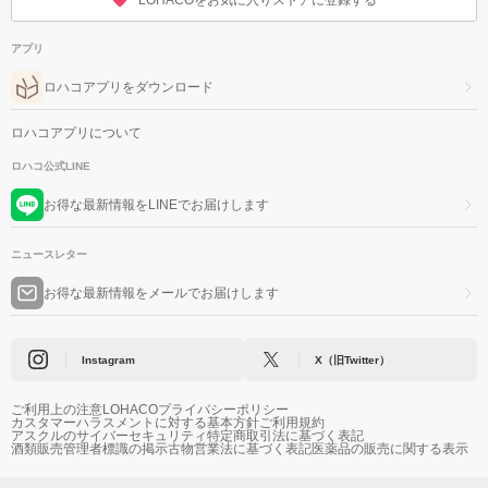
LOHACOをお気に入りストアに登録する
アプリ
ロハコアプリをダウンロード
ロハコアプリについて
ロハコ公式LINE
お得な最新情報をLINEでお届けします
ニュースレター
お得な最新情報をメールでお届けします
Instagram
X（旧Twitter）
ご利用上の注意
LOHACOプライバシーポリシー
カスタマーハラスメントに対する基本方針
ご利用規約
アスクルのサイバーセキュリティ
特定商取引法に基づく表記
酒類販売管理者標識の掲示
古物営業法に基づく表記
医薬品の販売に関する表示