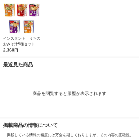
インスタント うちの
おみそ汁5種セット
1箱(25食入) アマノ
2,360
円
フーズ インスタント
味噌汁
最近見た商品
商品を閲覧すると履歴が表示されます
掲載商品の情報について
・
掲載している情報の精度には万全を期しておりますが、その内容の正確性、