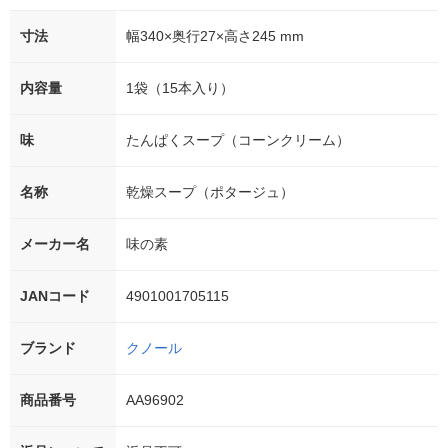
寸法
幅340×奥行27×高さ245 mm
内容量
1袋（15本入り）
味
たんぱくスープ（コーンクリーム）
名称
乾燥スープ（ポタージュ）
メーカー名
味の素
JANコード
4901001705115
ブランド
クノール
商品番号
AA96902