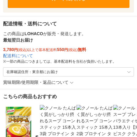
配送情報・送料について
この商品は
LOHACO
が販売・発送します。
最短翌日お届け
3,780
550
無料
円
(税込)以上で基本配送料
円
(税込)
配送料について
※
一部の商品につきましては、基本配送料を当社が負担いたします。
在庫確認住所：東京都にお届け
賞味期限/使用期限・返品について
こちらの商品もおすすめ