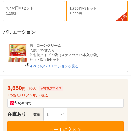
1,732円×3セット
1,730円×5セット
5,196円
8,650円
お得
バリエーション
味：
コーンクリーム
入数：
15食入り
外包装タイプ：
袋（スティック15本入り袋）
セット数：
5セット
すべてのバリエーションを見る
8,650
円
（税込）
本気プライス
1,730
1つあたり
円
（税込）
5
%
(403pt)
在庫あり
1
数量
カートに入れる