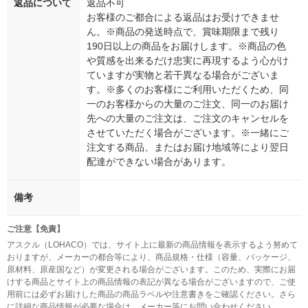
返品について
返品不可
お客様のご都合による返品はお受けできませ
ん。※商品の発送時点で、賞味期限まで残り
190日以上の商品をお届けします。※商品の色
や質感を出来るだけ忠実に再現するよう心がけ
ていますが実物と若干異なる場合がございま
す。※多くのお客様にご利用いただくため、同
一のお客様からの大量のご注文、同一のお届け
先への大量のご注文は、ご注文のキャンセルを
させていただく場合がございます。※一緒にご
注文する商品、またはお届け地域等により翌日
配達ができない場合があります。
備考
ご注意【免責】
アスクル（LOHACO）では、サイト上に最新の商品情報を表示するよう努めて
おりますが、メーカーの都合等により、商品規格・仕様（容量、パッケージ、
原材料、原産国など）が変更される場合がございます。このため、実際にお届
けする商品とサイト上の商品情報の表記が異なる場合がございますので、ご使
用前には必ずお届けした商品の商品ラベルや注意書きをご確認ください。さら
に詳細な商品情報が必要な場合は、メーカー等にお問い合わせください。