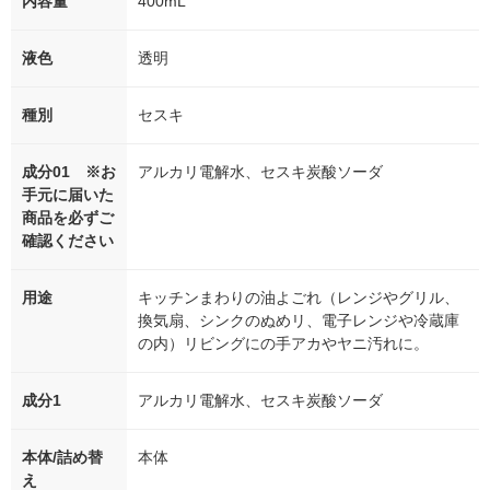
内容量
400mL
液色
透明
種別
セスキ
成分01 ※お
アルカリ電解水、セスキ炭酸ソーダ
手元に届いた
商品を必ずご
確認ください
用途
キッチンまわりの油よごれ（レンジやグリル、
換気扇、シンクのぬめリ、電子レンジや冷蔵庫
の内）リビングにの手アカやヤニ汚れに。
成分1
アルカリ電解水、セスキ炭酸ソーダ
本体/詰め替
本体
え