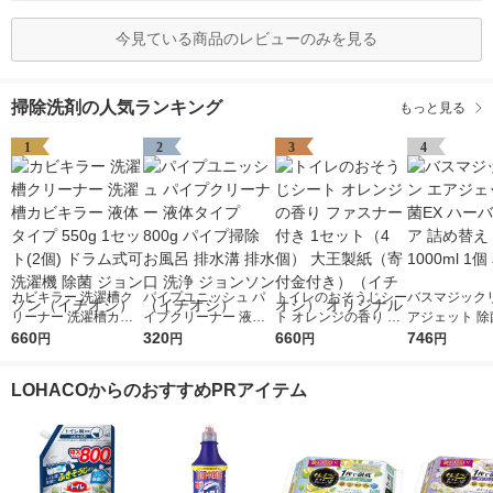
今見ている商品のレビューのみを見る
掃除洗剤の人気ランキング
もっと見る
1
2
3
4
カビキラー 洗濯槽ク
パイプユニッシュ パ
トイレのおそうじシー
バスマジックリ
リーナー 洗濯槽カビ
イプクリーナー 液体
ト オレンジの香り フ
アジェット 除
キラー 液体タイプ 55
660
タイプ 800g パイプ掃
320
ァスナー付き 1セット
660
ーバルクリア 
746
円
円
円
円
0g 1セット(2個) ドラ
除 お風呂 排水溝 排水
（4個） 大王製紙（寄
え 超特大 1000
ム式可 洗濯機 除菌 ジ
口 洗浄 ジョンソン
付金付き）（イチオ
花王
LOHACOからのおすすめPRアイテム
ョンソン（イチオシ）
（イチオシ）
シ） オリジナル