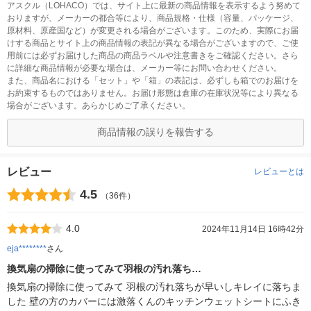
アスクル（LOHACO）では、サイト上に最新の商品情報を表示するよう努めて
おりますが、メーカーの都合等により、商品規格・仕様（容量、パッケージ、
原材料、原産国など）が変更される場合がございます。このため、実際にお届
けする商品とサイト上の商品情報の表記が異なる場合がございますので、ご使
用前には必ずお届けした商品の商品ラベルや注意書きをご確認ください。さら
に詳細な商品情報が必要な場合は、メーカー等にお問い合わせください。
また、商品名における「セット」や「箱」の表記は、必ずしも箱でのお届けを
お約束するものではありません。お届け形態は倉庫の在庫状況等により異なる
場合がございます。あらかじめご了承ください。
商品情報の誤りを報告する
レビュー
レビューとは
4.5
（36件）
4.0
2024年11月14日 16時42分
eja********
さん
換気扇の掃除に使ってみて羽根の汚れ落ち…
換気扇の掃除に使ってみて 羽根の汚れ落ちが早いしキレイに落ちま
した 壁の方のカバーには激落くんのキッチンウェットシートにふき