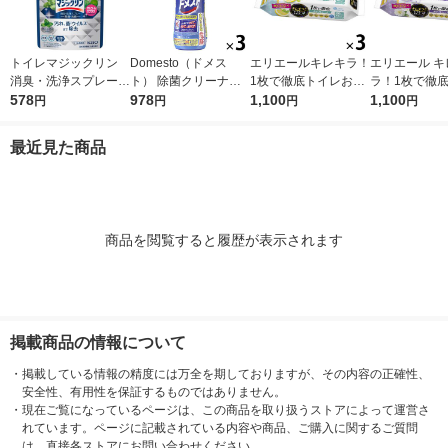
トイレマジックリン
Domesto（ドメス
エリエールキレキラ！
エリエール キ
消臭・洗浄スプレー
ト） 除菌クリーナー
1枚で徹底トイレお掃
ラ！1枚で徹
除菌・抗菌 クリーン
578
本体 500ml １セット
978
除シート シトラスミ
1,100
おそうじシート
1,100
円
円
円
円
ミント 詰め替え 800
（3本） 【ウイルス対
ント 詰替 1セット（3
替え 1セット
ml 大容量 1個 花王
策】【次亜塩素酸ナト
個）除菌99.9％ 大王
×3パック）除菌
最近見た商品
リウム】 ユニリーバ
製紙（イチオシ）
9％・消臭・
臭 大王製紙
商品を閲覧すると履歴が表示されます
掲載商品の情報について
・
掲載している情報の精度には万全を期しておりますが、その内容の正確性、
安全性、有用性を保証するものではありません。
・
現在ご覧になっているページは、この商品を取り扱うストアによって運営さ
れています。ページに記載されている内容や商品、ご購入に関するご質問
は、直接各ストアにお問い合わせください。