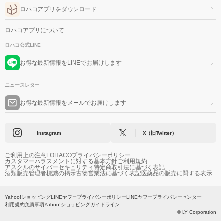
ロハコアプリをダウンロード
ロハコアプリについて
ロハコ公式LINE
お得な最新情報をLINEでお届けします
ニュースレター
お得な最新情報をメールでお届けします
Instagram
X（旧Twitter）
ご利用上の注意
LOHACOプライバシーポリシー
カスタマーハラスメントに対する基本方針
ご利用規約
アスクルのサイバーセキュリティ
特定商取引法に基づく表記
酒類販売管理者標識の掲示
古物営業法に基づく表記
医薬品の販売に関する表示
Yahoo!ショッピング
LINEヤフープライバシーポリシー
LINEヤフープライバシーセンター
利用規約
免責事項
Yahoo!ショッピングガイドライン
© LY Corporation