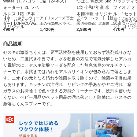
【水・ミネラルウォー
アイリスフーズ 富士
【アウトレット】【新
ティッシュペー
ター】LOHACO Wate
山の強炭酸水 ラベル
米切替特価】北海道産
50組 ロハコ
r（ロハコウォータ
490
レス 500ml 1箱（24
1,420
ななつぼし 無洗米 5k
2,980
ルソフトパッ
470
円
円
円
円
ー）2L ラベルレス 1
本入）
g 1袋 令和7年産 米 木
シュ フィオナ
箱（5本入）（イチオ
徳神糧 オリジナル
ナル 1セット
商品説明
シ） オリジナル
個：5個入×2
オリジナル
セスキの激落ちくんは、界面活性剤を使用しておらず洗剤残りがな
いため、二度拭き不要です。水を独自の方法で電気分解したアルカ
リ電解水に、セスキ炭酸ソーダを配合した無色無臭のマルチクリー
ナーです。水拭きでは汚れをアルカリイオンが包み込んで落としま
す。ニオイの元となる汚れや雑菌を取り除くので、除菌や消臭効果
もあります。キッチンの油汚れ、リビングの手あかやヤニ汚れ、窓
ガラスのお掃除まで色々使える万能クリーナーです。洗剤を使いた
くない、ベビー用品やペット用品の汚れ落としと除菌に。セスキの
激落ちくんスプレーです。