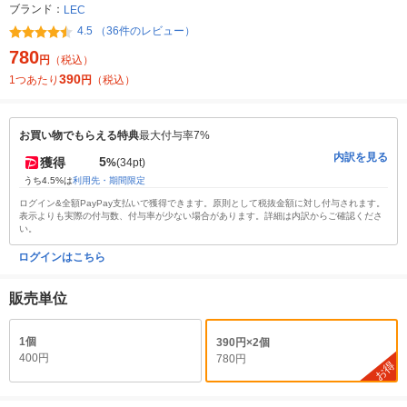
ブランド：
LEC
4.5 （36件のレビュー）
780
円
（税込）
390
1つあたり
円
（税込）
お買い物でもらえる特典
最大付与率7%
内訳を見る
5
獲得
%
(34pt)
うち4.5%は
利用先・期間限定
ログイン&全額PayPay支払いで獲得できます。原則として税抜金額に対し付与されます。
表示よりも実際の付与数、付与率が少ない場合があります。詳細は内訳からご確認くださ
い。
ログインはこちら
販売単位
1個
390円×2個
400円
780円
お得