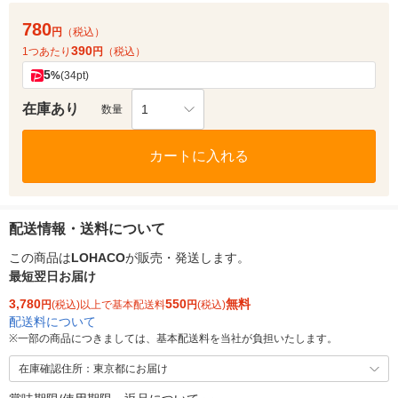
780
円
（税込）
390
1つあたり
円
（税込）
5
%
(34pt)
在庫あり
1
数量
カートに入れる
配送情報・送料について
この商品は
LOHACO
が販売・発送します。
最短翌日お届け
3,780
550
無料
円
(税込)以上で基本配送料
円
(税込)
配送料について
※
一部の商品につきましては、基本配送料を当社が負担いたします。
在庫確認住所：東京都にお届け