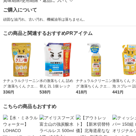
賞味期限/使用期限・返品について
ご購入について
頑固な油汚れ、古い汚れ、機械油等は落ちません。
この商品と関連するおすすめPRアイテム
ナチュラルクリーニン
水の激落ちくん 詰め
ナチュラルクリーニン
激落ちくん ク
グ 激落ちくん クエン
替え 2L 1個 レック
グ 激落ちくん クエン
泡 スプレー 
酸 粉末タイプ 300g 1
336
538
酸スプレー 本体 400
418
掃除 360ml 
441
円
円
円
円
個 レック
mL 1個 レック
こちらの商品もおすすめ