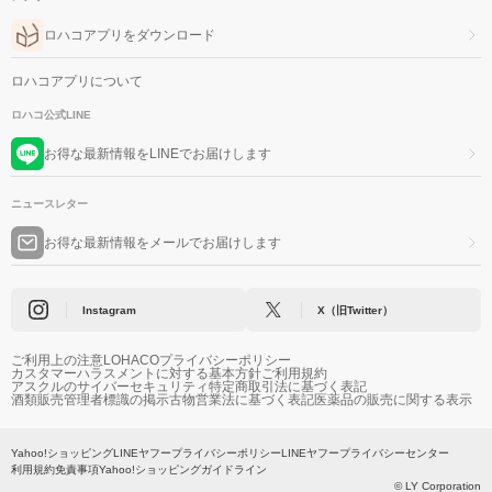
ロハコアプリをダウンロード
ロハコアプリについて
ロハコ公式LINE
お得な最新情報をLINEでお届けします
ニュースレター
お得な最新情報をメールでお届けします
Instagram
X（旧Twitter）
ご利用上の注意
LOHACOプライバシーポリシー
カスタマーハラスメントに対する基本方針
ご利用規約
アスクルのサイバーセキュリティ
特定商取引法に基づく表記
酒類販売管理者標識の掲示
古物営業法に基づく表記
医薬品の販売に関する表示
Yahoo!ショッピング
LINEヤフープライバシーポリシー
LINEヤフープライバシーセンター
利用規約
免責事項
Yahoo!ショッピングガイドライン
© LY Corporation