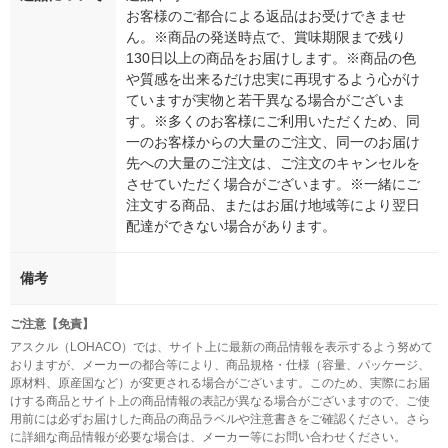
お客様のご都合による返品はお受けできませ
ん。※商品の発送時点で、賞味期限まで残り
130日以上の商品をお届けします。※商品の色
や質感を出来るだけ忠実に再現するよう心がけ
ていますが実物と若干異なる場合がございま
す。※多くのお客様にご利用いただくため、同
一のお客様からの大量のご注文、同一のお届け
先への大量のご注文は、ご注文のキャンセルを
させていただく場合がございます。※一緒にご
注文する商品、またはお届け地域等により翌日
配達ができない場合があります。
備考
ご注意【免責】
アスクル（LOHACO）では、サイト上に最新の商品情報を表示するよう努めて
おりますが、メーカーの都合等により、商品規格・仕様（容量、パッケージ、
原材料、原産国など）が変更される場合がございます。このため、実際にお届
けする商品とサイト上の商品情報の表記が異なる場合がございますので、ご使
用前には必ずお届けした商品の商品ラベルや注意書きをご確認ください。さら
に詳細な商品情報が必要な場合は、メーカー等にお問い合わせください。