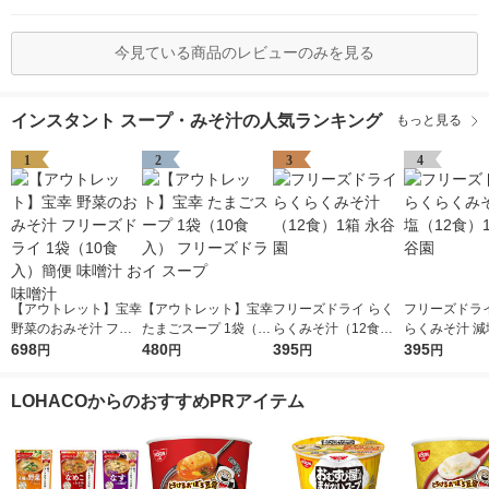
今見ている商品のレビューのみを見る
インスタント スープ・みそ汁の人気ランキング
もっと見る
1
2
3
4
【アウトレット】宝幸
【アウトレット】宝幸
フリーズドライ らく
フリーズドライ
野菜のおみそ汁 フリ
たまごスープ 1袋（10
らくみそ汁（12食）1
らくみそ汁 減
ーズドライ 1袋（10食
698
食入） フリーズドラ
480
箱 永谷園
395
食）1箱 永谷
395
円
円
円
円
入）簡便 味噌汁 お味
イ スープ
噌汁
LOHACOからのおすすめPRアイテム