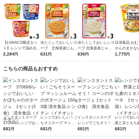
【LOHACO限定セッ
冷たくしておいしいス
冷たくしておいしいス
日清食品 おむ
ト】レンジで温めるだ
ープ 北海道産にんじ
ープ 北海道産じゃが
さんのまかな
け♪ 江崎グリコ クレ
2,284
ん 1セット（1個×3）
631
いも 1セット（1個×
636
ごま味噌豆乳 1
1,775
円
円
円
円
アおばさんの具だくさ
清水食品 冷たい 夏 ポ
3） 清水食品
ップスープ イ
んスープ3種アソート
タージュ 冷製 朝ご
ントスープ
こちらの商品もおすすめ
セット（9食）
はん 野菜スープ
インスタントスープ
レンジでおいしい！ご
インスタントスープ
レンジでおい
370668/レンジでおい
ちそうスープ マッシ
レンジでごちそう！
菜と豆ともち
しい かぼちゃのポタ
681
ュルームのポタージュ
681
コーンのポタージュ 1
681
ストローネ 
681
円
円
円
円
ージュ 1セット(3食)
150g 3袋 清水食品 レ
セット(3食) 清水食
（3袋） レン