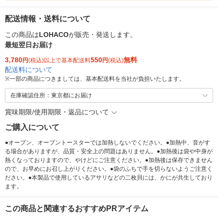
配送情報・送料について
この商品は
LOHACO
が販売・発送します。
最短翌日お届け
3,780
550
無料
円
(税込)以上で基本配送料
円
(税込)
配送料について
※
一部の商品につきましては、基本配送料を当社が負担いたします。
在庫確認住所：東京都にお届け
賞味期限/使用期限・返品について
ご購入について
●オーブン、オーブントースターでは加熱しないでください。●加熱中、音がす
る場合がありますが、品質・安全上の問題はありません。●加熱後は袋や中身が
熱くなっておりますので、やけどにご注意ください。●加熱後は保存できません
ので、お早めにお召し上がりください。●袋のふちで手を切らないようご注意く
ださい。●本製品で使用しているアサリなどの二枚貝には、かにが共生しており
ます。
この商品と関連するおすすめPRアイテム