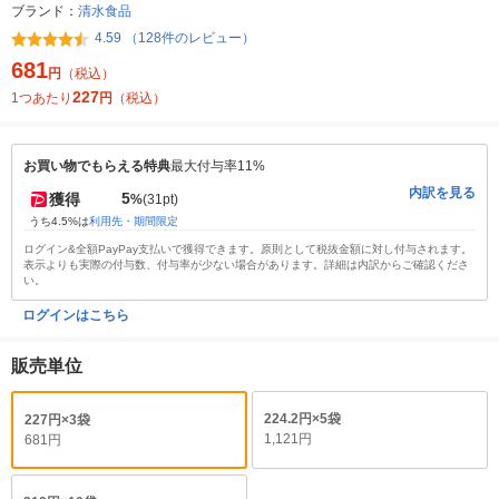
ブランド：
清水食品
4.59 （128件のレビュー）
681
円
（税込）
227
1つあたり
円
（税込）
お買い物でもらえる特典
最大付与率11%
内訳を見る
5
獲得
%
(31pt)
うち4.5%は
利用先・期間限定
ログイン&全額PayPay支払いで獲得できます。原則として税抜金額に対し付与されます。
表示よりも実際の付与数、付与率が少ない場合があります。詳細は内訳からご確認くださ
い。
ログインはこちら
販売単位
224.2円×5袋
227円×3袋
1,121円
681円