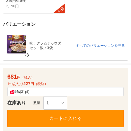
219円×10袋
2,190円
お得
バリエーション
味：
クラムチャウダー
すべてのバリエーションを見る
セット数：
3袋
681
円
（税込）
227
1つあたり
円
（税込）
5
%
(31pt)
在庫あり
1
数量
カートに入れる