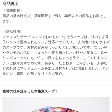
清水食品（イチオ
ンチン（イチオシ）
品
（イチオシ）
商品説明
シ）
【賞味期限】

商品の発送時点で、賞味期限まで残り130日以上の商品をお届けし
ます。

【商品説明】

シェフズリザーブ レンジでおいしいごちそうスープは、袋のまま電
子レンジで温められるレンジ対応パウチ入り、1人前食べきりサイズ
のスープです。素材の旨みがしっかりとした味わいです。忙しい朝
やランチのお供に、ちょっと小腹を満たしたい時やお夜食に、ロー
リングストックにも。忙しい日々をちょっとラクにしてくれるレン
チンご飯がおすすめです。あさり、たまねぎ・じゃがいも・人参な
どの野菜にマッシュルームを加え具材を1.5倍に増量しました。アレ
ルゲン「鶏肉」が無くなりさらに安心。
素材の味を活かした本格派スープ！