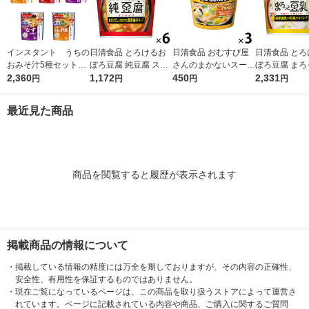
インスタント うちの
日清食品 とろけるお
日清食品 おむすび屋
日清食品 とろ
おみそ汁5種セット
ぼろ豆腐 純豆腐 スン
さんのまかないスープ
ぼろ豆腐 まろ
1箱(25食入) アマノ
2,360
ドゥブチゲ[あさりだ
1,172
ごま味噌豆乳 3個 カ
450
乳スープ 12個
2,331
円
円
円
円
フーズ インスタント
し仕立ての濃厚旨辛ス
ップスープ インスタ
スープ インス
味噌汁
ープ] カップスープ イ
ントスープ
スープ
最近見た商品
ンスタントスープ6個
商品を閲覧すると履歴が表示されます
掲載商品の情報について
・
掲載している情報の精度には万全を期しておりますが、その内容の正確性、
安全性、有用性を保証するものではありません。
・
現在ご覧になっているページは、この商品を取り扱うストアによって運営さ
れています。ページに記載されている内容や商品、ご購入に関するご質問