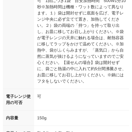
可 1回につき1袋 目安加熱時間 500W1分10
秒※加熱時間は機種・ワット数によって異なり
ます。１）袋は開封せずに底面を広げ、電子レ
ンジ中央に必ず立てて置き、加熱してくださ
い。２）袋の両端の「持つ」を持って取り出
し、お皿に移してお召し上がりください。※袋
が電子レンジの天井に触れる場合は、耐熱容器
に移してラップをかけて温めてください。※加
熱中、袋がふくらみますが、「蒸気口」から自
然に蒸気が抜けるようになっていますのでご安
心ください。【湯せんの場合】袋は開封せず
に、袋ごと熱湯の中に入れて約5分間沸騰させ、
お皿に移してお召し上がりください。※鍋には
フタをしないでください。
電子レンジ使
可
用の可否
内容量
150g