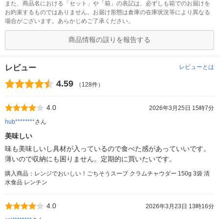
また、商品名における「セット」や「箱」の表記は、必ずしも箱でのお届けを
お約束するものではありません。お届け形態は倉庫の在庫状況等により異なる
場合がございます。あらかじめご了承ください。
商品情報の誤りを報告する
レビュー
レビューとは
4.59
（128件）
4.0
2026年3月25日 15時7分
hub********
さん
美味しい
味も美味しいし具材が入っているので食べた感があっていいです。
薄いので収納にも困りません。定期的に買いたいです。
購入商品：レンジでおいしい！ごちそうスープ クラムチャウダー 150g 3袋 清
水食品 レンチン
4.0
2026年3月23日 13時16分