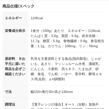
商品仕様/スペック
エネルギー
110Kcal
栄養成分表示
1食分（150g）あたり エネルギー：110kcal、
たんぱく質：3.6g、脂質：5.6g、炭水化物：
11.7g、糖質：5.6g、食物繊維：0.8g、食塩相当
量：1.1g、カリウム：108mg、リン：56mg
原材料 ※お
乳等を主要原料とする食品(国内製造)、じゃが
手元に届いた
いも、あさり、マッシュルーム水煮、濃縮乳、
商品を必ずご
にんじん、小麦粉、貝エキス、たまねぎ、砂
確認ください
糖、食塩、でん粉、バター、香辛料、酵母エキ
ス/乳化剤、ｐH調整剤
寸法
幅150×奥行30×高さ145mm
調理法
【電子レンジの場合】オート（自動）加熱不