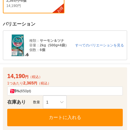
2,365円×6個
14,190円
お得
バリエーション
種類：
サーモン＆ツナ
容量：
2kg（500g×4袋）
すべてのバリエーションを見る
個数：
6個
14,190
円
（税込）
2,365
1つあたり
円
（税込）
5
%
(650pt)
在庫あり
1
数量
カートに入れる