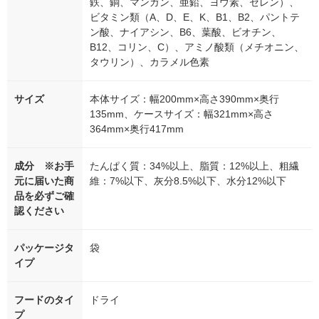
鉄、銅、マンガン、亜鉛、ヨウ素、セレン）、
ビタミン類（A、D、E、K、B1、B2、パントテ
ン酸、ナイアシン、B6、葉酸、ビオチン、
B12、コリン、C）、アミノ酸類（メチオニン、
タウリン）、カラメル色素
サイズ
本体サイズ：幅200mm×高さ390mm×奥行
135mm、ケースサイズ：幅321mm×高さ
364mm×奥行417mm
成分 ※お手
たんぱく質：34%以上、脂質：12%以上、粗繊
元に届いた商
維：7%以下、灰分8.5%以下、水分12%以下
品を必ずご確
認ください
パッケージタ
袋
イプ
フードのタイ
ドライ
プ