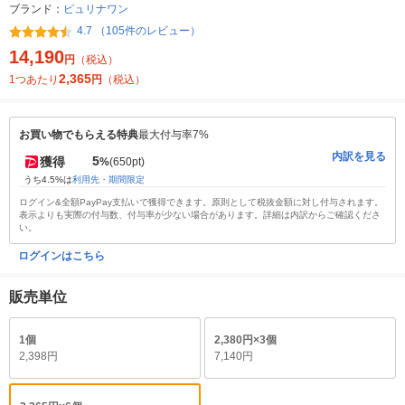
ブランド：
ピュリナワン
4.7 （105件のレビュー）
14,190
円
（税込）
2,365
1つあたり
円
（税込）
お買い物でもらえる特典
最大付与率7%
内訳を見る
5
獲得
%
(650pt)
うち4.5%は
利用先・期間限定
ログイン&全額PayPay支払いで獲得できます。原則として税抜金額に対し付与されます。
表示よりも実際の付与数、付与率が少ない場合があります。詳細は内訳からご確認くださ
い。
ログインはこちら
販売単位
1個
2,380円×3個
2,398円
7,140円