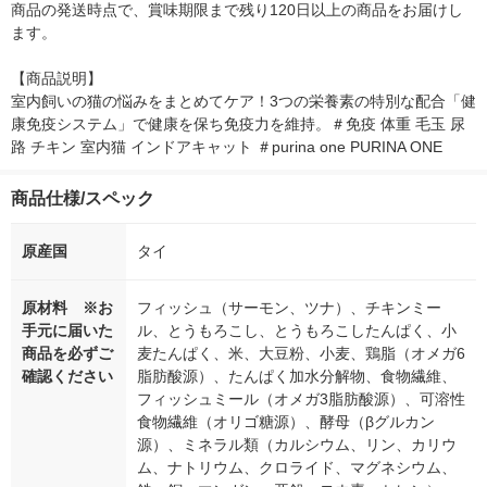
商品の発送時点で、賞味期限まで残り120日以上の商品をお届けし
ます。

【商品説明】

室内飼いの猫の悩みをまとめてケア！3つの栄養素の特別な配合「健
康免疫システム」で健康を保ち免疫力を維持。＃免疫 体重 毛玉 尿
路 チキン 室内猫 インドアキャット ＃purina one PURINA ONE
商品仕様/スペック
原産国
タイ
原材料 ※お
フィッシュ（サーモン、ツナ）、チキンミー
手元に届いた
ル、とうもろこし、とうもろこしたんぱく、小
商品を必ずご
麦たんぱく、米、大豆粉、小麦、鶏脂（オメガ6
確認ください
脂肪酸源）、たんぱく加水分解物、食物繊維、
フィッシュミール（オメガ3脂肪酸源）、可溶性
食物繊維（オリゴ糖源）、酵母（βグルカン
源）、ミネラル類（カルシウム、リン、カリウ
ム、ナトリウム、クロライド、マグネシウム、