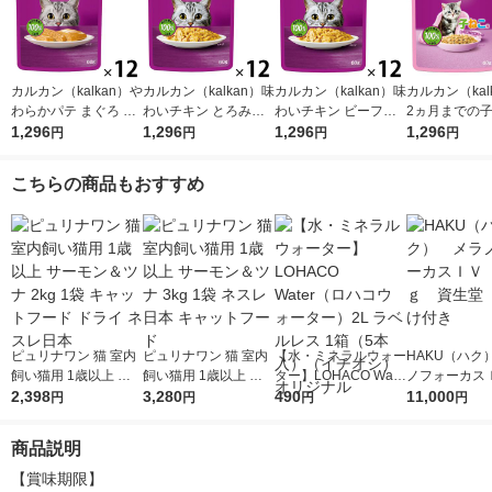
カルカン（kalkan）や
カルカン（kalkan）味
カルカン（kalkan）味
カルカン（kal
わらかパテ まぐろ た
わいチキン とろみ仕
わいチキン ビーフ入
2ヵ月までの
い入り 着色料・発色
1,296
立て 60g 12袋 マース
1,296
り とろみ仕立て 60g
1,296
やわらかチキン
1,296
円
円
円
円
剤 無添加 60g 12袋 キ
ジャパン キャットフ
12袋 マースジャパン
み仕立て 60g 
ャットフード ウェッ
ード ウェット
キャットフード ウェ
ャットフード 
こちらの商品もおすすめ
ト
ット
ト
ピュリナワン 猫 室内
ピュリナワン 猫 室内
【水・ミネラルウォー
HAKU（ハク
飼い猫用 1歳以上 サ
飼い猫用 1歳以上 サ
ター】LOHACO Wate
ノフォーカス
ーモン＆ツナ 2kg 1袋
2,398
ーモン＆ツナ 3kg 1袋
3,280
r（ロハコウォータ
490
5ｇ 資生堂
11,000
円
円
円
円
キャットフード ドラ
ネスレ日本 キャット
ー）2L ラベルレス 1
付き
イ ネスレ日本
フード
箱（5本入）（イチオ
商品説明
シ） オリジナル
【賞味期限】
