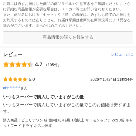
用前には必ずお届けした商品の商品ラベルや注意書きをご確認ください。さら
に詳細な商品情報が必要な場合は、メーカー等にお問い合わせください。
また、商品名における「セット」や「箱」の表記は、必ずしも箱でのお届けを
お約束するものではありません。お届け形態は倉庫の在庫状況等により異なる
場合がございます。あらかじめご了承ください。
商品情報の誤りを報告する
レビュー
レビューとは
4.7
（105件）
5.0
2026年1月24日 11時34分
abi********
さん
いつもスーパーで購入していますがこの量…
いつもスーパーで購入していますがこの量でこのお値段は安すぎま
す。
購入商品：ピュリナワン 猫 室内飼い猫用 1歳以上 サーモン＆ツナ 2kg 3袋 キャ
ットフード ドライ ネスレ日本