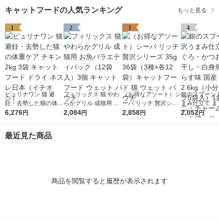
キャットフードの人気ランキング
もっと見る
1
2
3
4
ピュリナワン 猫 避
フィリックス 猫 やわ
（お得なアソート）シ
銀のスプーン 
妊・去勢した猫の体重
らかグリル 成猫用 お
ーバ リッチ 贅沢シリ
まみ仕立て ま
ケア チキン 2kg 3袋
6,276
魚バラエティパック
2,084
ーズ 35g 36袋（3種×
2,858
かつお・煮干
2,052
円
円
円
円
キャットフード ドラ
（12袋入）3個 キャッ
各12袋）キャットフ
魚・しらす味 国
イ ネスレ日本（イチ
トフード ウェット パ
ード 猫 ウェット パウ
kg（小分けパ
最近見た商品
オシ）
ウチ
チ
入）1袋 ユニ
ム キャットフ
商品を閲覧すると履歴が表示されます