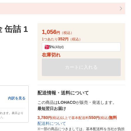
 缶詰 1
1,056
円
（税込）
352
1つあたり
円
（税込）
5
%
(48pt)
在庫切れ
カートに入れる
配送情報・送料について
内訳を見る
この商品は
LOHACO
が販売・発送します。
最短翌日お届け
されます。表示より
3,780
550
無料
い。
円
(税込)以上で基本配送料
円
(税込)
配送料について
※
一部の商品につきましては、基本配送料を当社が負担