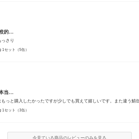
較的…
あっさり
g 1セット（5缶）
本当…
はもっと購入したかったですが少しでも買えて嬉しいです。また違う鯖
g 1セット（3缶）
今見ている商品のレビューのみを見る