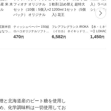
【新米切
ティッシュペーパー 150組
フレアフレグランス IROKA
【水・ミネラル
ななつぼ
ロハコオリジナルソフトパ
（イロカ） ネイキッドリリ
ー】LOHACO Wa
袋 令和7年産
ックティッシュ フィオナ オ
ーの香り 柔軟剤 詰め替え 超
1箱（20本入
470
6,582
1,450
円
円
円
ジナル
リジナル 1セット（10個：
特大 1200ml 1セット（5個
（イチオシ） 
5個入×2パック） オリジナ
入) 花王
ル
噌と北海道産のビート糖を使用し
め、化学調味料は一切使用してお