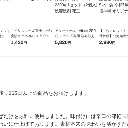
ラノフォ
アイリスフーズ 富士山の強
アタックゼロ（Attack ZER
【アウトレット】
資生
炭酸水 ラベルレス 500ml 1
O) ドラム式専用 詰め替え メ
替特価】北海道産
箱（24本入）
ガジャンボ 2300g 1セット
し 無洗米 5kg 1
1,420
5,820
2,980
円
円
円
（2個入) 洗濯洗剤 花王
米 木徳神糧 オリ
り365日以上の商品をお届けします。

ばだけを原料に使用しました。味付けには辛口の津軽味
わいに仕上げております。素材本来の味わいを活かすた