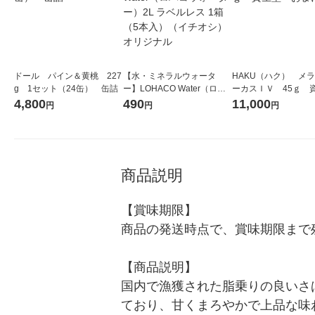
ドール パイン＆黄桃 227
【水・ミネラルウォータ
HAKU（ハク） メ
g 1セット（24缶） 缶詰
ー】LOHACO Water（ロハ
ーカスＩＶ 45ｇ 
コウォーター）2L ラベルレ
堂 おまけ付き
4,800
490
11,000
円
円
円
ス 1箱（5本入）（イチオ
シ） オリジナル
商品説明
【賞味期限】

商品の発送時点で、賞味期限まで残
【商品説明】

国内で漁獲された脂乗りの良いさ
ており、甘くまろやかで上品な味