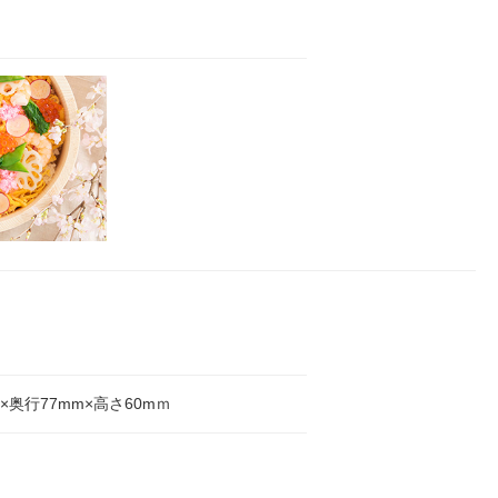
m×奥行77mm×高さ60mｍ