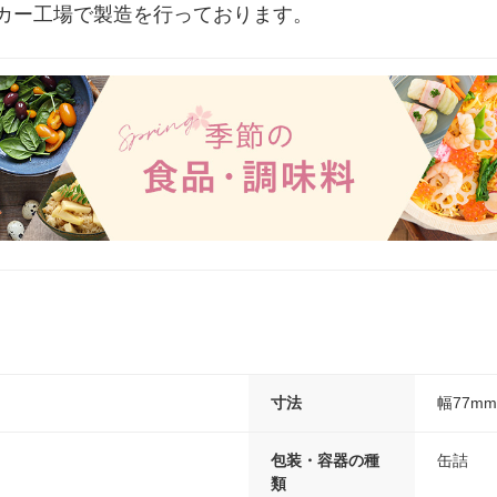
カー工場で製造を行っております。
寸法
幅77m
包装・容器の種
缶詰
類