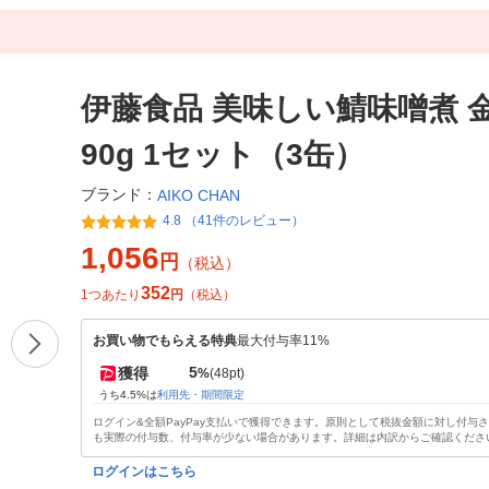
伊藤食品 美味しい鯖味噌煮 金
90g 1セット（3缶）
ブランド：
AIKO CHAN
4.8 （41件のレビュー）
1,056
円
（税込）
352
1つあたり
円
（税込）
お買い物でもらえる特典
最大付与率11%
5
獲得
%
(48pt)
うち4.5%は
利用先・期間限定
ログイン&全額PayPay支払いで獲得できます。原則として税抜金額に対し付与
も実際の付与数、付与率が少ない場合があります。詳細は内訳からご確認くださ
ログインはこちら