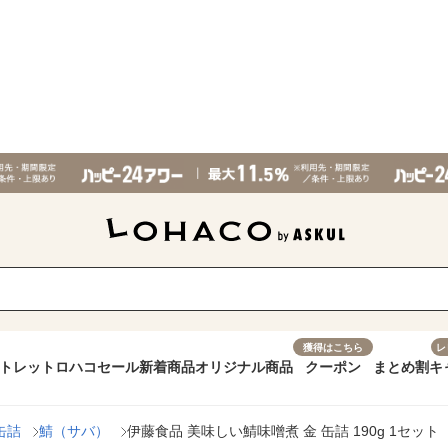
獲得はこちら
レ
トレット
ロハコセール
新着商品
オリジナル商品
クーポン
まとめ割
キ
缶詰
鯖（サバ）
伊藤食品 美味しい鯖味噌煮 金 缶詰 190g 1セット