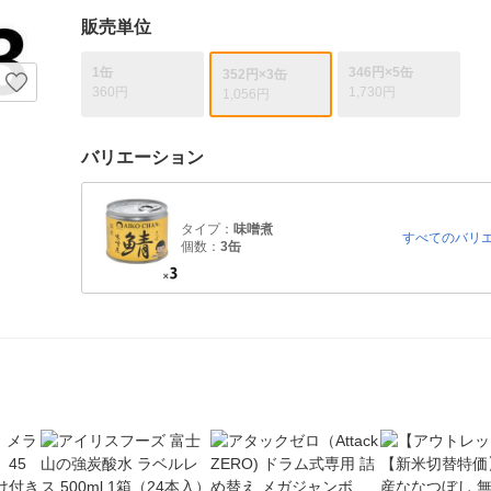
販売単位
1缶
346円×5缶
352円×3缶
360円
1,730円
1,056円
バリエーション
タイプ：
味噌煮
すべてのバリ
個数：
3缶