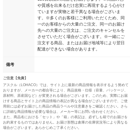
や質感を出来るだけ忠実に再現するよう心がけ
ていますが実物と若干異なる場合がございま
す。※多くのお客様にご利用いただくため、同
一のお客様からの大量のご注文、同一のお届け
先への大量のご注文は、ご注文のキャンセルを
させていただく場合がございます。※一緒にご
注文する商品、またはお届け地域等により翌日
配達ができない場合があります。
備考
ご注意【免責】
アスクル（LOHACO）では、サイト上に最新の商品情報を表示するよう努めて
おりますが、メーカーの都合等により、商品規格・仕様（容量、パッケージ、
原材料、原産国など）が変更される場合がございます。このため、実際にお届
けする商品とサイト上の商品情報の表記が異なる場合がございますので、ご使
用前には必ずお届けした商品の商品ラベルや注意書きをご確認ください。さら
に詳細な商品情報が必要な場合は、メーカー等にお問い合わせください。
また、商品名における「セット」や「箱」の表記は、必ずしも箱でのお届けを
お約束するものではありません。お届け形態は倉庫の在庫状況等により異なる
場合がございます。あらかじめご了承ください。