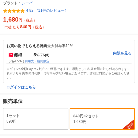
ブランド：
シーバ
4.82 （11件のレビュー）
1,680
円
（税込）
840
1つあたり
円
（税込）
お買い物でもらえる特典
最大付与率11%
内訳を見る
5
獲得
%
(76pt)
うち4.5%は
利用先・期間限定
ログイン&全額PayPay支払いで獲得できます。原則として税抜金額に対し付与されます。
表示よりも実際の付与数、付与率が少ない場合があります。詳細は内訳からご確認くださ
い。
ログインはこちら
販売単位
1セット
840円×2セット
890円
1,680円
お得