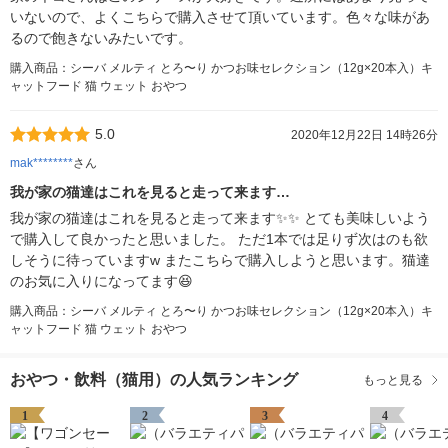
いないので、よくこちらで購入させて頂いています。色々な味があ
るので飽きないみたいです。
購入商品：シーバ メルティ とろ〜り かつお味セレクション（12g×20本入）キ
ャットフード 猫 ウェット おやつ
5.0
2020年12月22日 14時26分
mak********
さん
我が家の猫達はこれを見ると走って来ます…
我が家の猫達はこれを見ると走って来ます✨✨ とても美味しいよう
で購入して良かったと思いました。 ただ1本では足りず次はのも欲
しそうに待っています‪w またこちらで購入しようと思います。猫達
のお気に入りになってます😆
購入商品：シーバ メルティ とろ〜り かつお味セレクション（12g×20本入）キ
ャットフード 猫 ウェット おやつ
おやつ・飲料（猫用）の人気ランキング
もっと見る
1
2
3
4