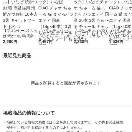
【ワゴンセール】いな
（バラエティパック）
（バラエティパック）
（バラエティ
ば 焼かつお 猫 高齢猫
いなば CIAO チャオ
いなば チャオ ちゅー
いなば CIAO
用 海鮮かつお味 10本
2,280
ちゅーる 猫 まぐろバ
4,467
る 猫 まぐろ バラエテ
2,330
ちゅーる 猫 
1,536
円
円
円
円
入 3袋 キャットフー
ラエティ 国産（14g×
ィ 国産 20本 3袋 ち
ラエティ 国産（
ド おやつ
40本）3袋 ちゅ〜る
ゅ〜る チュール キャ
40本）1袋 
最近見た商品
チュール キャットフ
ットフード おすすめ
チュール キャ
ード おやつ
おやつ
ード おやつ
商品を閲覧すると履歴が表示されます
掲載商品の情報について
・
掲載している情報の精度には万全を期しておりますが、その内容の正確性、
安全性、有用性を保証するものではありません。