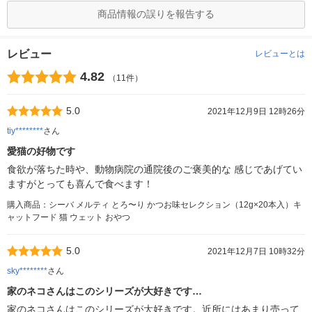
商品情報の誤りを報告する
レビュー
レビューとは
4.82
（11件）
5.0
2021年12月9日 12時26分
tiy********
さん
愛猫の好物です
食欲が落ちた時や、動物病院の通院後のご褒美的な 感じであげてい
ますがとっても喜んで食べます！
購入商品：シーバ メルティ とろ〜り かつお味セレクション（12g×20本入）キ
ャットフード 猫 ウェット おやつ
5.0
2021年12月7日 10時32分
sky********
さん
家のネコさんはこのシリーズが大好きです…
家のネコさんはこのシリーズが大好きです。近所にはあまり売って