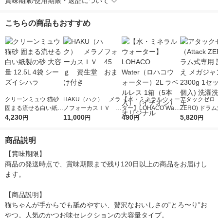
賞味期限/使用期限・返品について
こちらの商品もおすすめ
クリーンミュウ 猫砂
HAKU（ハク） メラ
【水・ミネラルウォー
アタックゼロ（A
固まる流せる白い紙製
ノフォーカスＩＶ 4
ター】LOHACO Wate
ZERO) ドラ
の砂 大容量 12.5L 4袋
4,230
5ｇ 資生堂 おまけ
11,000
r（ロハコウォータ
490
詰め替え メガ
5,820
円
円
円
円
シーズイシハラ
付き
ー）2L ラベルレス 1
ボ 2300g 1
箱（5本入）（イチオ
個入) 洗濯洗剤
商品説明
シ） オリジナル
【賞味期限】

商品の発送時点で、賞味期限まで残り120日以上の商品をお届けし
ます。

【商品説明】

猫ちゃんが手からでも舐めやすい、贅沢なおいしさの”とろ〜り”お
やつ。人気のかつお味セレクションの大容量タイプ。