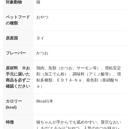
対象動物
猫
ペットフード
おやつ
の種類
原産国
タイ
フレーバー
かつお
原材料 ※お
鶏肉、魚類（かつお、サーモン等）、増粘安定
手元に届いた
剤（加工でん粉）、調味料（アミノ酸等）、増
商品を必ずご
粘多糖類、ＥＤＴＡ-Ｎａ、発色剤（亜硝酸Ｎ
確認ください
ａ）
カロリー
8kcal/1本
(kcal)
特徴
猫ちゃんが手からでも舐めやすい、贅沢なおい
しさの“とろ〜り”おやつ。人気のかつお味セレ