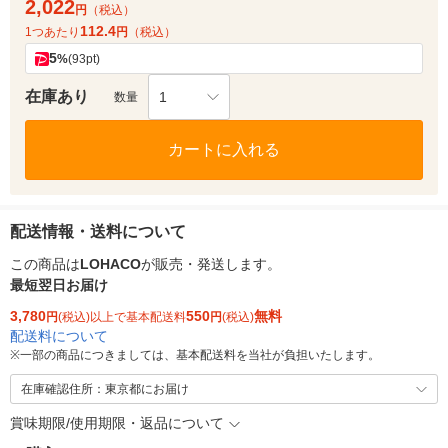
2,022
円
（税込）
112.4
1つあたり
円
（税込）
5
%
(93pt)
在庫あり
1
数量
カートに入れる
配送情報・送料について
この商品は
LOHACO
が販売・発送します。
最短翌日お届け
3,780
550
無料
円
(税込)以上で基本配送料
円
(税込)
配送料について
※
一部の商品につきましては、基本配送料を当社が負担いたします。
在庫確認住所：東京都にお届け
賞味期限/使用期限・返品について