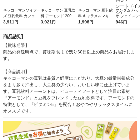
キッコーマンソイフー
キッコーマン 豆乳飲
キッコーマン 豆乳飲
マンダム ハッ
ズ 豆乳飲料 カフェモ
料 アーモンド 200ml
料 キャラメルマキア
オ フェイスシ
カ 200ml 1セット（3
3,911
1セット（36本）
3,921
ート 200ml 1箱（18
1,998
フレッシュミン
946
円
円
円
円
6本）
本入）
枚 3個 汗拭
汗ふきシート
商品説明
シ）
【賞味期限】

商品の発送時点で、賞味期限まで残り60日以上の商品をお届けしま
す。

【商品説明】

キッコーマンの豆乳は品質と鮮度にこだわり、大豆の微量栄養成分
をより多く抽出し、大豆臭の少ない、おいしい味に仕上げていま
す。豆乳飲料アーモンドは、ビューティフードとして注目の素材
『アーモンド』と豆乳をブレンドした豆乳飲料です。アーモンドの
特徴として、『ビタミンE』を配合！おやつやリラックスタイムに
オススメです。