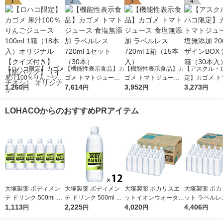
1
2
3
4
【ロハコ限定】カゴメ
【機能性表示食品】カ
【機能性表示食品】カ
【アスクル・
果汁100％りんごジュ
ゴメ トマトジュース
ゴメ トマトジュース
定】カゴメ ト
ース100ml 1箱（18本
1,260
食塩無添加 ラベルレ
7,614
食塩無添加 ラベルレ
3,952
ュース 食塩無添
3,273
円
円
円
円
入）オリジナル【クイ
ス 720ml 1セット（3
ス 720ml 1箱（15本
0ml デザインB
ズ付き】【紙パック】
0本）
入）
塩 1箱（30本
LOHACOからのおすすめPRアイテム
（イチオシ） オリジ
定
ナル
大塚製薬 ボディメン
大塚製薬 ボディメン
大塚製薬 ポカリスエ
大塚製薬 ポカ
テ ドリンク 500ml 1
テ ドリンク 500ml 1
ットイオンウォーター
ット ラベルレ
セット（6本）
1,113
セット（12本）
2,225
ラベルレスボトル 500
4,020
ル 500ml 1箱
4,406
円
円
円
円
ml 1箱（24本入）
入）