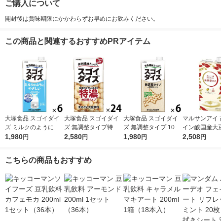
ご購入について
開封後は賞味期限にかかわらずお早めにお飲みください。
この商品と関連するおすすめPRアイテム
大塚食品 スゴイダイ
大塚食品 スゴイダイ
大塚食品 スゴイダイ
マルサンアイ 
ズ ミルクのようにや
ズ 無調整タイプ特濃
ズ 無調整タイプ 1000
イン酸国産大
さしいミルク味 1000
1,980
125ml 1箱（24本入）
2,580
ml 1箱（6本入）
1,980
整豆乳 1000m
2,508
円
円
円
円
ml（栄養機能食品
（6本入）
（ビタミンD）） 1箱
こちらの商品もおすすめ
（6本入）