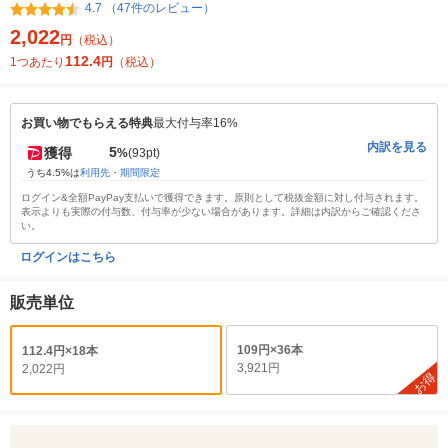
4.7 （47件のレビュー）
2,022
円
（税込）
112.4
1つあたり
円
（税込）
お買い物でもらえる特典
最大付与率16%
内訳を見る
5
獲得
%
(93pt)
うち4.5%は
利用先・期間限定
ログイン&全額PayPay支払いで獲得できます。原則として税抜金額に対し付与されます。
表示よりも実際の付与数、付与率が少ない場合があります。詳細は内訳からご確認くださ
い。
ログインはこちら
販売単位
109円×36本
112.4円×18本
3,921円
2,022円
お得