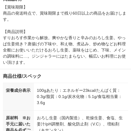
本 猫用 おやつ
【賞味期限】

商品の発送時点で、賞味期限まで残り60日以上の商品をお届けしま
す。

【商品説明】

すりおろす作業から解放。爽やかな香りと辛みのおろし生姜。やっ
ぱ生姜焼き？唐揚げの下味や、和え物、煮込み、炒め物などお料理
全般にお使いいただけるおろし生姜。薬味をはじめ、下味、メイン
の調味料に…。ジンジャラーにはたまらない、幅広いお料理にお使
い頂けます。
商品仕様/スペック
栄養成分表示
100gあたり：エネルギー23kcal/たんぱく質：
0.3g/脂質：0.1g/炭水化物：5.1g/食塩相当量：
3.6g
原材料 ※お
おろし生姜（国内製造）、乾燥生姜、食塩、生
手元に届いた
姜汁/pH調整剤、酸化防止剤（V.C）、増粘剤
商品を必ずご
（キサンタン）