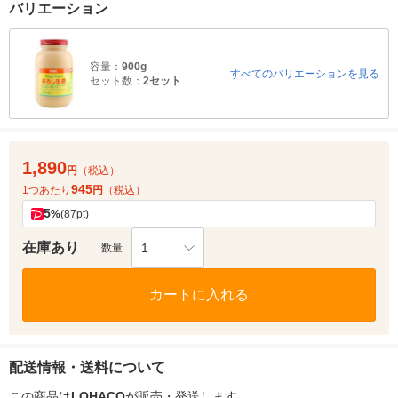
バリエーション
容量：
900g
すべてのバリエーションを見る
セット数：
2セット
1,890
円
（税込）
945
1つあたり
円
（税込）
5
%
(87pt)
在庫あり
1
数量
カートに入れる
配送情報・送料について
この商品は
LOHACO
が販売・発送します。