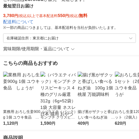
最短翌日お届け
3,780
550
無料
円
(税込)以上で基本配送料
円
(税込)
配送料について
※
一部の商品につきましては、基本配送料を当社が負担いたします。
在庫確認住所：東京都にお届け
賞味期限/使用期限・返品について
こちらの商品もおすすめ
業務用 おろし生姜900
（バラエティパック）
揚げ葱がザクッと香ば
おろし生姜120
g 1個 ユウキ食品 し
モンプチ クリスピー
しい食べるねぎ油 1
ット（2個入）
ょうが
1,120
キッス 4種のグリル厳
1,590
00g 1個 桃屋 万能調
409
食品 しょう
620
円
円
円
円
選 312g（6g×52袋）
味料
1袋 大容量 ネスレ日
商品説明