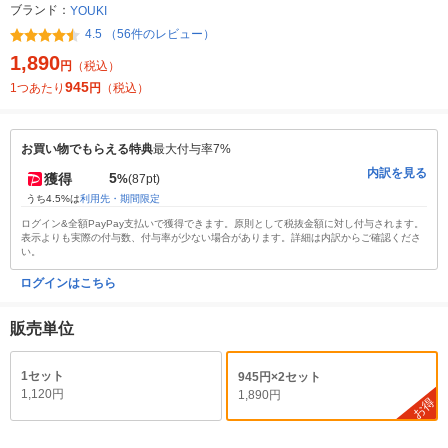
ブランド：
YOUKI
4.5 （56件のレビュー）
1,890
円
（税込）
945
1つあたり
円
（税込）
お買い物でもらえる特典
最大付与率7%
内訳を見る
5
獲得
%
(87pt)
うち4.5%は
利用先・期間限定
ログイン&全額PayPay支払いで獲得できます。原則として税抜金額に対し付与されます。
表示よりも実際の付与数、付与率が少ない場合があります。詳細は内訳からご確認くださ
い。
ログインはこちら
販売単位
1セット
945円×2セット
1,120円
1,890円
お得