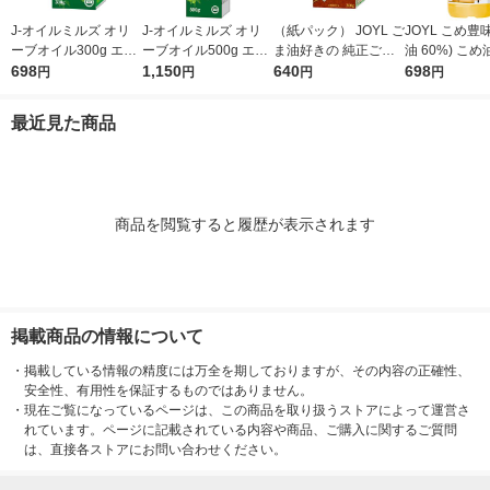
J-オイルミルズ オリ
J-オイルミルズ オリ
（紙パック） JOYL ご
JOYL こめ豊味
ーブオイル300g エキ
ーブオイル500g エキ
ま油好きの 純正ごま
油 60%) こめ油 ブレ
ストラバージン スペ
698
ストラバージン スペ
1,150
油 300g 1本 味の素 J-
640
ンド 味の素 J
698
円
円
円
円
イン産オリーブ100%
イン産オリーブ100%
オイルミルズ
ミルズ 900g 
1本（紙パック） JOY
1本（紙パック） JOY
本
最近見た商品
L
L
商品を閲覧すると履歴が表示されます
掲載商品の情報について
・
掲載している情報の精度には万全を期しておりますが、その内容の正確性、
安全性、有用性を保証するものではありません。
・
現在ご覧になっているページは、この商品を取り扱うストアによって運営さ
れています。ページに記載されている内容や商品、ご購入に関するご質問
は、直接各ストアにお問い合わせください。