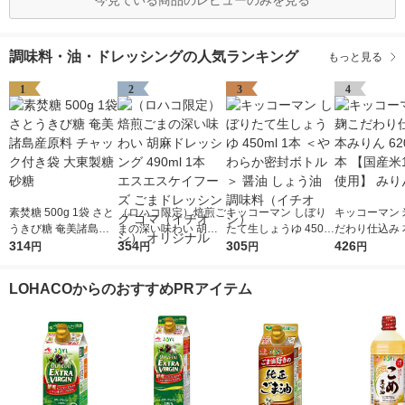
今見ている商品のレビューのみを見る
調味料・油・ドレッシングの人気ランキング
もっと見る
1
2
3
4
素焚糖 500g 1袋 さと
（ロハコ限定）焙煎ご
キッコーマン しぼり
キッコーマン 
うきび糖 奄美諸島産
まの深い味わい 胡麻
たて生しょうゆ 450m
だわり仕込み 
原料 チャック付き袋
314
ドレッシング 490ml 1
354
l 1本 ＜やわらか密封
305
ん 620ml 1
426
円
円
円
円
大東製糖 砂糖
本 エスエスケイフー
ボトル＞ 醤油 しょう
米100％使用
ズ ごまドレッシング
油 調味料（イチオ
LOHACOからのおすすめPRアイテム
ゴマ（イチオシ） オ
シ）
リジナル