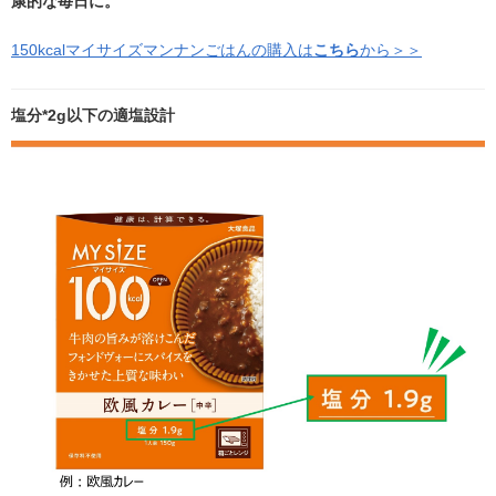
康的な毎日に。
150kcalマイサイズマンナンごはんの購入は
こちら
から＞＞
塩分*2g以下の適塩設計