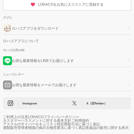
LOHACOをお気に入りストアに登録する
アプリ
ロハコアプリをダウンロード
ロハコアプリについて
ロハコ公式LINE
お得な最新情報をLINEでお届けします
ニュースレター
お得な最新情報をメールでお届けします
Instagram
X（旧Twitter）
ご利用上の注意
LOHACOプライバシーポリシー
カスタマーハラスメントに対する基本方針
ご利用規約
アスクルのサイバーセキュリティ
特定商取引法に基づく表記
酒類販売管理者標識の掲示
古物営業法に基づく表記
医薬品の販売に関する表示