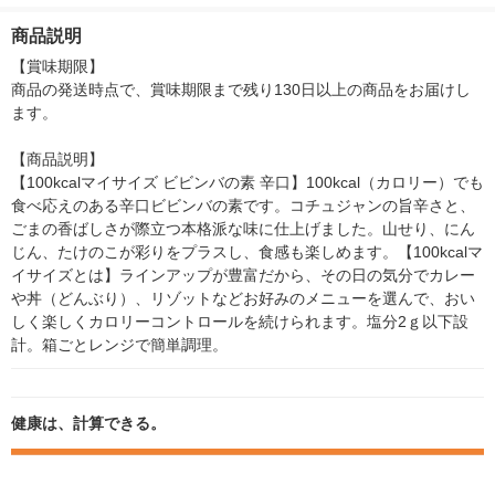
ール レンジ調理 簡単
トロール レンジ調理
トロール レンジ調理
ール レンジ調
便利
簡単 便利
簡単 便利
便利
商品説明
【賞味期限】

商品の発送時点で、賞味期限まで残り130日以上の商品をお届けし
ます。

【商品説明】

【100kcalマイサイズ ビビンバの素 辛口】100kcal（カロリー）でも
食べ応えのある辛口ビビンバの素です。コチュジャンの旨辛さと、
ごまの香ばしさが際立つ本格派な味に仕上げました。山せり、にん
じん、たけのこが彩りをプラスし、食感も楽しめます。【100kcalマ
イサイズとは】ラインアップが豊富だから、その日の気分でカレー
や丼（どんぶり）、リゾットなどお好みのメニューを選んで、おい
しく楽しくカロリーコントロールを続けられます。塩分2ｇ以下設
計。箱ごとレンジで簡単調理。
健康は、計算できる。