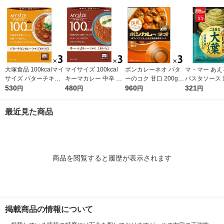
大塚食品 100kcalマイ
マイサイズ 100kcal
ボンカレーネオ バタ
マ・マー あえ
サイズ バターチキン
キーマカレー 中辛 1
ーのコク 甘口 200g 1
パスタソース 
カレー 120g 3個 カロ
530
人前・100g 1セット
480
セット（1個×3）大塚
960
ま香る大葉ソー
321
円
円
円
円
リーコントロール レ
（3個）大塚食品 レン
食品 レトルトカレー
人前×2＞ 1個
ンジ調理 簡単 便利
ジ対応 レトルト
レンジ対応
粉ウェルナ
最近見た商品
商品を閲覧すると履歴が表示されます
掲載商品の情報について