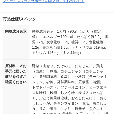
マイサイズプラスサポートの購入は
こちら
から＞＞
商品仕様/スペック
栄養成分表示
栄養成分表示 1人前（90g）当たり（推定
値）：エネルギー100kcal、たんぱく質2.9g、脂
質5.7g、炭水化物9.8g、糖質8.6g、食物繊維
1.2g、食塩相当量1.6g、（ナトリウム 619mg、
カリウム 146mg、リン 44mg）
原材料 ※お
野菜（山せり、たけのこ、にんじん）、鶏肉
手元に届いた
（国産）、豚脂、コチュジャン（コチュジャ
商品を必ずご
ン、発酵調味料、食塩）、豆板醤（ラージャオ
確認ください
ジャン、砂糖、発酵調味料、豆板醤、清酒）、
トマトペースト、ソテーオニオン、ビーフエキ
ス調味料、砂糖、しょうゆ、粒状大豆たんぱ
く、ぶどう糖果糖液糖、おろしにんにく、おろ
ししょうが、チキンブイヨン、食塩、黒こしょ
う、りんご果汁、ごま油、唐辛子、魚介エキ
ス、チキンエキス/増粘剤（加工デンプン）、調