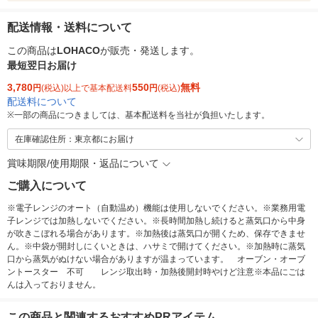
配送情報・送料について
この商品は
LOHACO
が販売・発送します。
最短翌日お届け
3,780
550
無料
円
(税込)以上で基本配送料
円
(税込)
配送料について
※
一部の商品につきましては、基本配送料を当社が負担いたします。
在庫確認住所：東京都にお届け
賞味期限/使用期限・返品について
ご購入について
※電子レンジのオート（自動温め）機能は使用しないでください。※業務用電
子レンジでは加熱しないでください。※長時間加熱し続けると蒸気口から中身
が吹きこぼれる場合があります。※加熱後は蒸気口が開くため、保存できませ
ん。※中袋が開封しにくいときは、ハサミで開けてください。※加熱時に蒸気
口から蒸気がぬけない場合がありますが温まっています。 オーブン・オーブ
ントースター 不可 レンジ取出時・加熱後開封時やけど注意※本品にごは
んは入っておりません。
この商品と関連するおすすめPRアイテム