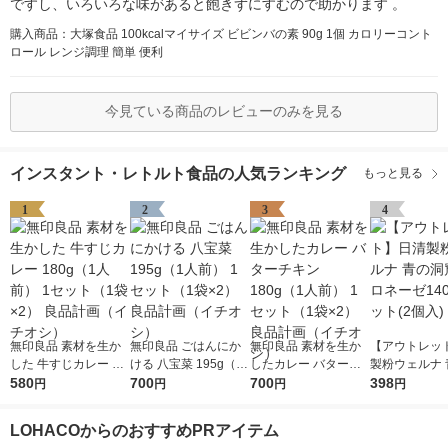
ですし、いろいろな味があると飽きずにすむので助かります 。
購入商品：大塚食品 100kcalマイサイズ ビビンバの素 90g 1個 カロリーコント
ロール レンジ調理 簡単 便利
今見ている商品のレビューのみを見る
インスタント・レトルト食品の人気ランキング
もっと見る
1
2
3
4
無印良品 素材を生か
無印良品 ごはんにか
無印良品 素材を生か
【アウトレッ
した 牛すじカレー 18
ける 八宝菜 195g（1
したカレー バターチ
製粉ウェルナ 
0g（1人前） 1セット
580
人前） 1セット（1袋×
700
キン 180g（1人前） 1
700
窟 ボロネーゼ
398
円
円
円
円
（1袋×2） 良品計画
2） 良品計画（イチオ
セット（1袋×2） 良品
1セット(2個入
（イチオシ）
シ）
計画（イチオシ）
LOHACOからのおすすめPRアイテム