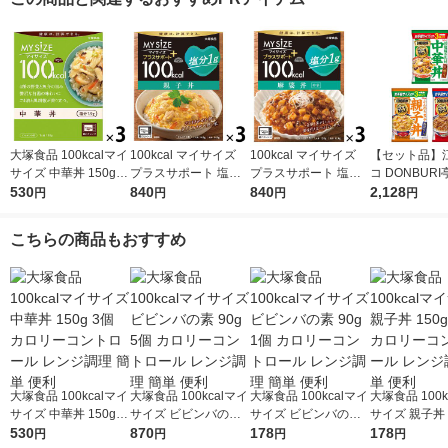
大塚食品 100kcalマイ
100kcal マイサイズ
100kcal マイサイズ
【セット品】
サイズ 中華丼 150g 3
プラスサポート 塩分1
プラスサポート 塩分1
コ DONBUR
個 カロリーコントロ
530
g 親子丼 1人前 1セッ
840
g 麻婆丼 中辛 1人前 1
840
ぶり亭）3食パ
2,128
円
円
円
円
ール レンジ調理 簡単
ト（3個） 大塚食品
セット（1個×3）大塚
各1袋 アソー
便利
レンジ対応
食品 レンジ対応
1セット レト
こちらの商品もおすすめ
丼 中華丼 親
大塚食品 100kcalマイ
大塚食品 100kcalマイ
大塚食品 100kcalマイ
大塚食品 100k
サイズ 中華丼 150g 3
サイズ ビビンバの素
サイズ ビビンバの素
サイズ 親子丼 1
個 カロリーコントロ
530
90g 5個 カロリーコン
870
90g 1個 カロリーコン
178
個 カロリーコ
178
円
円
円
円