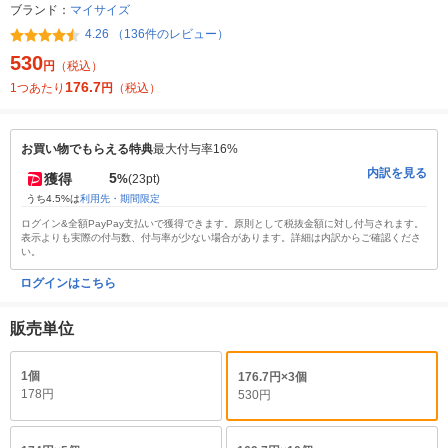
ブランド：
マイサイズ
4.26 （136件のレビュー）
530
円
（税込）
176.7
1つあたり
円
（税込）
お買い物でもらえる特典
最大付与率16%
内訳を見る
5
獲得
%
(23pt)
うち4.5%は
利用先・期間限定
ログイン&全額PayPay支払いで獲得できます。原則として税抜金額に対し付与されます。
表示よりも実際の付与数、付与率が少ない場合があります。詳細は内訳からご確認くださ
い。
ログインはこちら
販売単位
1個
176.7円×3個
178円
530円