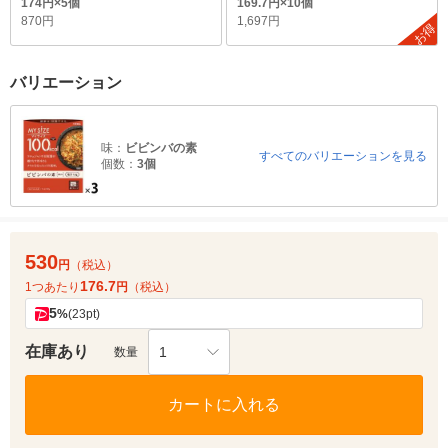
174円×5個
169.7円×10個
870円
1,697円
お得
バリエーション
味：
ビビンバの素
すべてのバリエーションを見る
個数：
3個
530
円
（税込）
176.7
1つあたり
円
（税込）
5
%
(23pt)
在庫あり
1
数量
カートに入れる