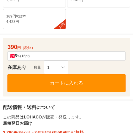
1,139円
2,246円
369円×12本
4,428円
お得
390
円
（税込）
5
%
(16pt)
在庫あり
1
数量
カートに入れる
配送情報・送料について
この商品は
LOHACO
が販売・発送します。
最短翌日お届け
3,780
550
無料
円
(税込)以上で基本配送料
円
(税込)