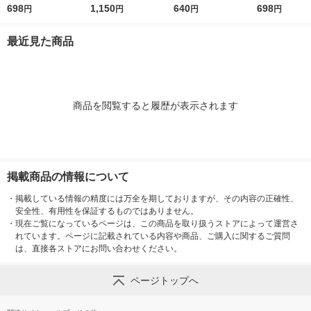
ストラバージン スペ
698
ストラバージン スペ
1,150
油 300g 1本 味の素 J-
640
ンド 味の素 J
698
円
円
円
円
イン産オリーブ100%
イン産オリーブ100%
オイルミルズ
ミルズ 900g 
1本（紙パック） JOY
1本（紙パック） JOY
本
最近見た商品
L
L
商品を閲覧すると履歴が表示されます
掲載商品の情報について
・
掲載している情報の精度には万全を期しておりますが、その内容の正確性、
安全性、有用性を保証するものではありません。
・
現在ご覧になっているページは、この商品を取り扱うストアによって運営さ
れています。ページに記載されている内容や商品、ご購入に関するご質問
は、直接各ストアにお問い合わせください。
ページトップへ