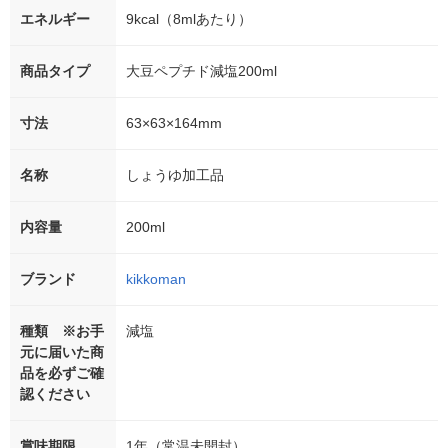
エネルギー
9kcal（8mlあたり）
商品タイプ
大豆ペプチド減塩200ml
寸法
63×63×164mm
名称
しょうゆ加工品
内容量
200ml
ブランド
kikkoman
種類 ※お手
減塩
元に届いた商
品を必ずご確
認ください
賞味期限
1年（常温未開封）