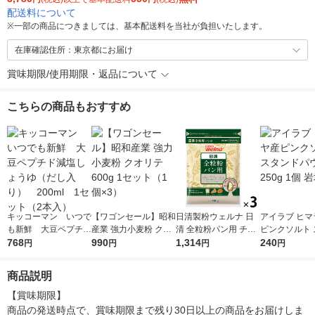
配送料について
※
一部の商品につきましては、基本配送料を当社が負担いたします。
在庫確認住所：東京都にお届け
賞味期限/使用期限・返品について
こちらの商品もおすすめ
キッコーマン いつで
【ワゴンセール】昭和
日清製粉ウェルナ 日
アイラブ ヒマ
も新鮮 大豆ペプチド
産業 強力小麦粉 クオ
清 全粒粉パン用 チャ
ピンクソルト 
減塩しょうゆ（だし入
768
リテ 600g 1セット（1
990
ック付 (500g) ×3個
1,314
ドパウチ 250g 1個 
240
円
円
円
円
り） 200ml 1セッ
個×3）
塩 塩
ト（2本入）
商品説明
【賞味期限】

商品の発送時点で、賞味期限まで残り30日以上の商品をお届けしま