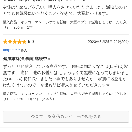
身体のためなどを思い、購入をさせていただきました。減塩なので
とてもお気軽にいただくことができて、大変助かります。
購入商品：キッコーマン いつでも新鮮 大豆ペプチド減塩しょうゆ（だし入
り） 200ml 1本
5.0
2023年6月25日 21時39分
umj********
さん
健康維持(食事面)継続中♬
ずっと リピ購入している商品です。 お味に物足りなさは(自分は)皆
無です。 逆に、他のお醤油は しょっぱくて無理になってしまいまし
た(๑-﹏-๑) 特に長生きしたい訳でもありませんが、家族に迷惑をか
けたくはないので…今後もリピ購入させていただきます✰
購入商品：キッコーマン いつでも新鮮 大豆ペプチド減塩しょうゆ（だし入
り） 200ml 1セット（3本入）
今見ている商品のレビューのみを見る