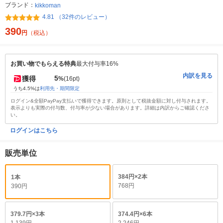
ブランド：
kikkoman
4.81 （32件のレビュー）
390
円
（税込）
お買い物でもらえる特典
最大付与率16%
内訳を見る
5
獲得
%
(16pt)
うち4.5%は
利用先・期間限定
ログイン&全額PayPay支払いで獲得できます。原則として税抜金額に対し付与されます。
表示よりも実際の付与数、付与率が少ない場合があります。詳細は内訳からご確認くださ
い。
ログインはこちら
販売単位
384円×2本
1本
768円
390円
379.7円×3本
374.4円×6本