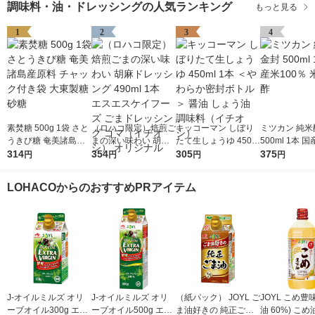
調味料・油・ドレッシングの人気ランキング
もっと見る
1
2
3
4
素焚糖 500g 1袋 さと
（ロハコ限定）焙煎ご
キッコーマン しぼり
ミツカン 純米
うきび糖 奄美諸島産
まの深い味わい 胡麻
たて生しょうゆ 450m
500ml 1本 国
原料 チャック付き袋
314
ドレッシング 490ml 1
354
l 1本 ＜やわらか密封
305
0％ 米酢 食酢
375
円
円
円
円
大東製糖 砂糖
本 エスエスケイフー
ボトル＞ 醤油 しょう
ズ ごまドレッシング
油 調味料（イチオ
LOHACOからのおすすめPRアイテム
ゴマ（イチオシ） オ
シ）
リジナル
J-オイルミルズ オリ
J-オイルミルズ オリ
（紙パック） JOYL ご
JOYL こめ豊味
ーブオイル300g エキ
ーブオイル500g エキ
ま油好きの 純正ごま
油 60%) こめ油 ブレ