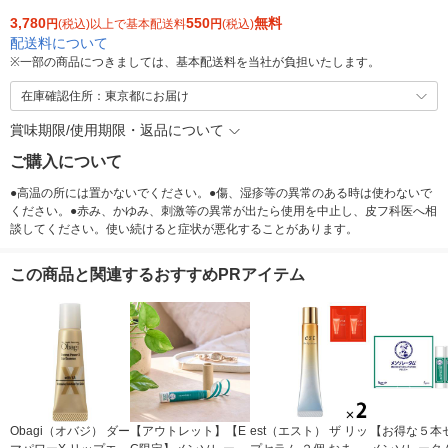
3,780
550
無料
円
(税込)以上で基本配送料
円
(税込)
配送料について
※
一部の商品につきましては、基本配送料を当社が負担いたします。
在庫確認住所：東京都にお届け
賞味期限/使用期限・返品について
ご購入について
●高温の所には置かないでください。●傷、湿疹等の異常のある時は使わないで
ください。●赤み、かゆみ、刺激等の異常が出たら使用を中止し、皮フ科医へ相
談してください。使い続けると症状が悪化することがあります。
この商品と関連するおすすめPRアイテム
Obagi（オバジ） ダー
【アウトレット】【E
est（エスト） ザ リッ
【お得な５本