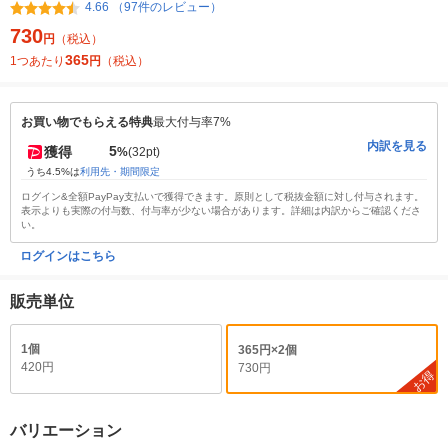
4.66 （97件のレビュー）
730
円
（税込）
365
1つあたり
円
（税込）
お買い物でもらえる特典
最大付与率7%
内訳を見る
5
獲得
%
(32pt)
うち4.5%は
利用先・期間限定
ログイン&全額PayPay支払いで獲得できます。原則として税抜金額に対し付与されます。
表示よりも実際の付与数、付与率が少ない場合があります。詳細は内訳からご確認くださ
い。
ログインはこちら
販売単位
1個
365円×2個
420円
730円
お得
バリエーション