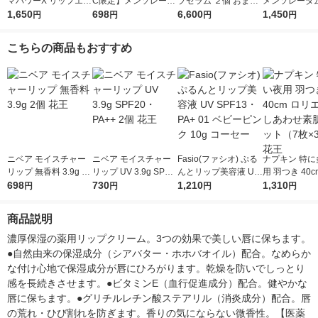
マパワーX リップエッ
C限定】メンソレータ
プセラム ２個 おまけ
メンソレータ
センス 10g ロート製
1,650
ム グリーンネイチャ
698
付き
6,600
ップスティッ
1,450
円
円
円
円
薬（イチオシ）
ーリップスティック
５本 紙箱入
4.8g 紙容器 エシカ
クル・ロハコ
こちらの商品もおすすめ
ル ロート製薬 限定
ート製薬 大容
め買い ストッ
定
ニベア モイスチャー
ニベア モイスチャー
Fasio(ファシオ) ぷる
ナプキン 特に
リップ 無香料 3.9g 2
リップ UV 3.9g SPF2
んとリップ美容液 UV
用 羽つき 40c
個 花王
698
0・PA++ 2個 花王
730
SPF13・PA+ 01 ベビ
1,210
エエフ しあわ
1,310
円
円
円
円
ーピンク 10g コーセ
1セット（7枚
ー
花王
商品説明
濃厚保湿の薬用リップクリーム。3つの効果で美しい唇に保ちます。
●自然由来の保湿成分（シアバター・ホホバオイル）配合。なめらか
な付け心地で保湿成分が唇にひろがります。乾燥を防いでしっとり
感を長続きさせます。●ビタミンE（血行促進成分）配合。健やかな
唇に保ちます。●グリチルレチン酸ステアリル（消炎成分）配合。唇
の荒れ・ひび割れを防ぎます。香りの気にならない微香性。【医薬