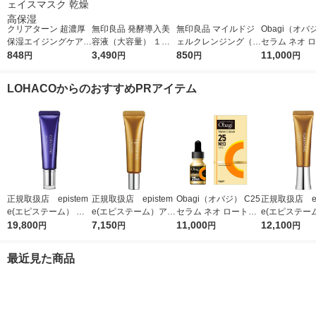
クリアターン 超濃厚
無印良品 発酵導入美
無印良品 マイルドジ
Obagi（オバジ
保湿エイジングケアマ
容液（大容量） １０
ェルクレンジング（大
セラム ネオ 
スクEX 40枚入 大容量
848
０ｍＬ 良品計画
3,490
容量） ２２０ｇ 良品
850
薬
11,000
円
円
円
円
フェイスマスク 乾燥
計画
高保湿
LOHACOからのおすすめPRアイテム
正規取扱店 epistem
正規取扱店 epistem
Obagi（オバジ） C25
正規取扱店 ep
e(エピステーム） ス
e(エピステーム）アイ
セラム ネオ ロート製
e(エピステー
テムサイエンスアイ 1
19,800
パーフェクトショット
7,150
薬
11,000
パーフェクト
12,100
円
円
円
円
8g アイクリーム
b 9g アイクリーム
b 18g ア
最近見た商品