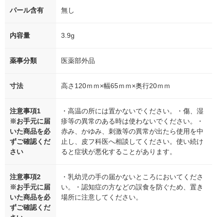
パール含有
無し
内容量
3.9g
薬事分類
医薬部外品
寸法
高さ120ｍｍ×幅65ｍｍ×奥行20ｍｍ
注意事項1
・高温の所には置かないでください。・傷、湿
※お手元に届
疹等の異常のある時は使わないでください。・
いた商品を必
赤み、かゆみ、刺激等の異常が出たら使用を中
ずご確認くだ
止し、皮フ科医へ相談してください。使い続け
さい
ると症状が悪化することがあります。
注意事項2
・乳幼児の手の届かないところにおいてくださ
※お手元に届
い。・認知症の方などの誤食を防ぐため、置き
いた商品を必
場所に注意してください。
ずご確認くだ