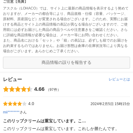
ご注意【免責】
アスクル（LOHACO）では、サイト上に最新の商品情報を表示するよう努めて
おりますが、メーカーの都合等により、商品規格・仕様（容量、パッケージ、
原材料、原産国など）が変更される場合がございます。このため、実際にお届
けする商品とサイト上の商品情報の表記が異なる場合がございますので、ご使
用前には必ずお届けした商品の商品ラベルや注意書きをご確認ください。さら
に詳細な商品情報が必要な場合は、メーカー等にお問い合わせください。
また、商品名における「セット」や「箱」の表記は、必ずしも箱でのお届けを
お約束するものではありません。お届け形態は倉庫の在庫状況等により異なる
場合がございます。あらかじめご了承ください。
商品情報の誤りを報告する
レビュー
レビューとは
4.66
（97件）
4.0
2024年2月5日 15時15分
mii********
さん
このリップクリームは重宝しています。こ…
このリップクリームは重宝しています。これしか勝たんです。