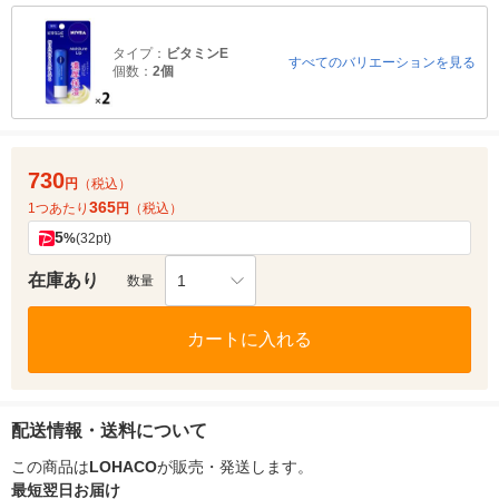
タイプ：
ビタミンE
すべてのバリエーションを見る
個数：
2個
730
円
（税込）
365
1つあたり
円
（税込）
5
%
(32pt)
在庫あり
1
数量
カートに入れる
配送情報・送料について
この商品は
LOHACO
が販売・発送します。
最短翌日お届け