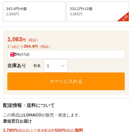
343.4円×6個
332.1円×12個
2,060円
3,985円
お得
1,063
円
（税込）
354.4
1つあたり
円
（税込）
5
%
(47pt)
在庫あり
1
数量
カートに入れる
配送情報・送料について
この商品は
LOHACO
が販売・発送します。
最短翌日お届け
3,780
550
無料
円
(税込)以上で基本配送料
円
(税込)