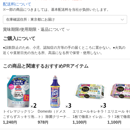
配送料について
※
一部の商品につきましては、基本配送料を当社が負担いたします。
在庫確認住所：東京都にお届け
賞味期限/使用期限・返品について
ご購入について
●誤飲防止のため、小児、認知症の方等の手の届くところに置かない。●火気の
近くや直射日光の当たる所、高温になる所で保管・使用しない。
この商品と関連するおすすめPRアイテム
トイレマジックリン
Domesto（ドメス
エリエールキレキラ！
エリエール キ
こすらずスッキリ泡パ
ト） 除菌クリーナー
1枚で徹底トイレお掃
ラ！1枚で徹
ック シトラスサボン
1,240
本体 500ml １セット
978
除シート シトラスミ
1,100
おそうじシート
1,100
円
円
円
円
の香り 詰め替え 660
（3本） 【ウイルス対
ント 詰替 1セット（3
ズ 詰め替え 