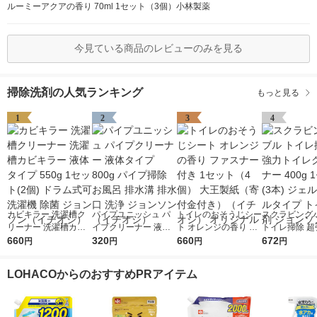
ルーミーアクアの香り 70ml 1セット（3個）小林製薬
今見ている商品のレビューのみを見る
掃除洗剤の人気ランキング
もっと見る
1
2
3
4
カビキラー 洗濯槽ク
パイプユニッシュ パ
トイレのおそうじシー
スクラビング
リーナー 洗濯槽カビ
イプクリーナー 液体
ト オレンジの香り フ
トイレ掃除 超
キラー 液体タイプ 55
660
タイプ 800g パイプ掃
320
ァスナー付き 1セット
660
イレクリーナー 
672
円
円
円
円
0g 1セット(2個) ドラ
除 お風呂 排水溝 排水
（4個） 大王製紙（寄
1セット(3本)
ム式可 洗濯機 除菌 ジ
口 洗浄 ジョンソン
付金付き）（イチオ
ボトルタイプ 
LOHACOからのおすすめPRアイテム
ョンソン（イチオシ）
（イチオシ）
シ） オリジナル
洗剤 ジョンソ