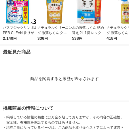
バスマジックリン SU
ナチュラルクリーニン
水の激落ちくん 詰め
ナチュラルク
PER CLEAN 香りが残
グ 激落ちくん クエン
替え 2L 1個 レック
グ 激落ちくん
らない 詰め替え 超特
2,140
酸 粉末タイプ 300g 1
336
538
酸スプレー 本体
418
円
円
円
円
大 1200ml 1セット
個 レック
mL 1個 レック
（3個） 花王
最近見た商品
商品を閲覧すると履歴が表示されます
掲載商品の情報について
・
掲載している情報の精度には万全を期しておりますが、その内容の正確性、
安全性、有用性を保証するものではありません。
・
現在ご覧になっているページは、この商品を取り扱うストアによって運営さ