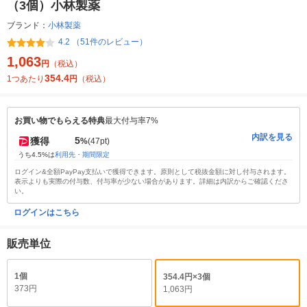
（3個）小林製薬
ブランド：
小林製薬
4.2 （51件のレビュー）
1,063
円
（税込）
354.4
1つあたり
円
（税込）
お買い物でもらえる特典
最大付与率7%
内訳を見る
5
獲得
%
(47pt)
うち4.5%は
利用先・期間限定
ログイン&全額PayPay支払いで獲得できます。原則として税抜金額に対し付与されます。
表示よりも実際の付与数、付与率が少ない場合があります。詳細は内訳からご確認くださ
い。
ログインはこちら
販売単位
1個
354.4円×3個
373円
1,063円