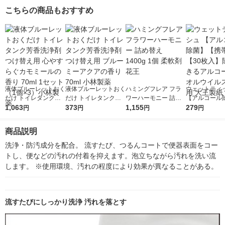
ml 1セット（2個） 花
策】【次亜塩素酸ナト
個）除菌99.9％ 大王
（3パック） 除
こちらの商品もおすすめ
王
リウム】 ユニリーバ
製紙（イチオシ）
9％・消臭・
臭 大王製紙
液体ブルーレットおく
液体ブルーレットおく
ハミングフレア フラ
ウェットティ
だけ トイレタンク芳
だけ トイレタンク芳
ワーハーモニー 詰め
【アルコール
香洗浄剤 つけ替え用
1,063
香洗浄剤 つけ替え用
373
替え 1400g 1個 柔軟
1,155
【携帯用】【3
279
円
円
円
円
心やすらぐカモミール
ブルーミーアクアの香
剤 花王
入】除菌でき
の香り 70ml 1セット
り 70ml 小林製薬
ールタオルウ
商品説明
（1個×3）小林製薬
去用 大王製紙
洗浄・防汚成分を配合。 流すたび、つるんコートで便器表面をコー
トし、便などの汚れの付着を抑えます。泡立ちながら汚れを洗い流
します。 ※使用環境、汚れの程度により効果が異なることがある。
流すたびにしっかり洗浄 汚れを落とす