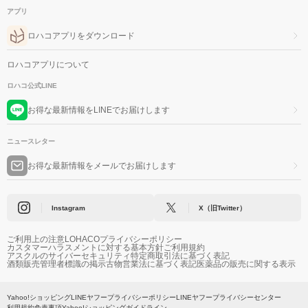
アプリ
ロハコアプリをダウンロード
ロハコアプリについて
ロハコ公式LINE
お得な最新情報をLINEでお届けします
ニュースレター
お得な最新情報をメールでお届けします
Instagram
X（旧Twitter）
ご利用上の注意
LOHACOプライバシーポリシー
カスタマーハラスメントに対する基本方針
ご利用規約
アスクルのサイバーセキュリティ
特定商取引法に基づく表記
酒類販売管理者標識の掲示
古物営業法に基づく表記
医薬品の販売に関する表示
Yahoo!ショッピング
LINEヤフープライバシーポリシー
LINEヤフープライバシーセンター
利用規約
免責事項
Yahoo!ショッピングガイドライン