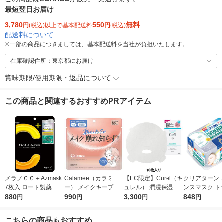
最短翌日お届け
3,780
550
無料
円
(税込)以上で基本配送料
円
(税込)
配送料について
※
一部の商品につきましては、基本配送料を当社が負担いたします。
在庫確認住所：東京都にお届け
賞味期限/使用期限・返品について
この商品と関連するおすすめPRアイテム
メラノＣＣ＋Azmask
Calamee（カラミ
【EC限定】Curel（キ
クリアターン 
7枚入 ロート製薬 フ
ー） メイクキープス
ュレル） 潤浸保湿 モ
ンスマスク ト
ェイスパック 美白
880
クエアパック 50枚入
990
イストリペアシートマ
3,300
サム酸 30回分
848
円
円
円
円
ピュアビタミンC
1個 ロート製薬 部分
スク 10枚 花王
フェイス コー
用パック
スメポート
こちらの商品もおすすめ