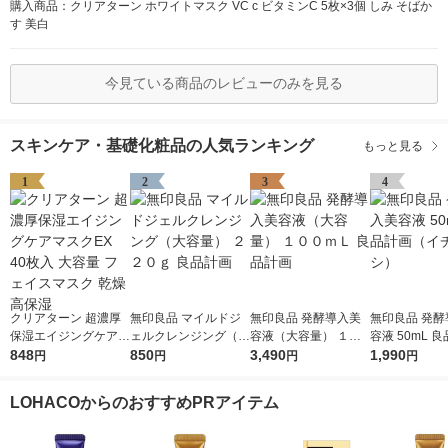
購入商品：クリアターン ホワイトマスク VC c ビタミンC 5枚×3個 しみ そばか
す 美白
今見ている商品のレビューのみを見る
スキンケア・基礎化粧品の人気ランキング
もっと見る
1
2
3
4
クリアターン 超濃厚
無印良品 マイルドジ
無印良品 発酵導入美
無印良品 発酵
保湿エイジングケアマ
ェルクレンジング（大
容液（大容量） １０
容液 50mL 
スクEX 40枚入 大容量
848
容量） ２２０ｇ 良品
850
０ｍＬ 良品計画
3,490
（イチオシ）
1,990
円
円
円
円
フェイスマスク 乾燥
計画
高保湿
LOHACOからのおすすめPRアイテム