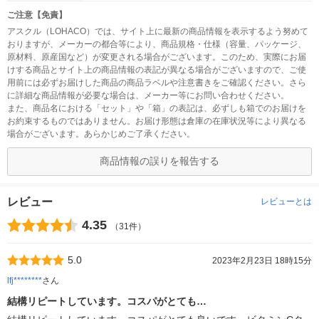
ご注意【免責】
アスクル（LOHACO）では、サイト上に最新の商品情報を表示するよう努めて
おりますが、メーカーの都合等により、商品規格・仕様（容量、パッケージ、
原材料、原産国など）が変更される場合がございます。このため、実際にお届
けする商品とサイト上の商品情報の表記が異なる場合がございますので、ご使
用前には必ずお届けした商品の商品ラベルや注意書きをご確認ください。さら
に詳細な商品情報が必要な場合は、メーカー等にお問い合わせください。
また、商品名における「セット」や「箱」の表記は、必ずしも箱でのお届けを
お約束するものではありません。お届け形態は倉庫の在庫状況等により異なる
場合がございます。あらかじめご了承ください。
商品情報の誤りを報告する
レビュー
レビューとは
4.35
（31件）
5.0
2023年2月23日 18時15分
lfj********
さん
結構リピートしています。コスパがとても…