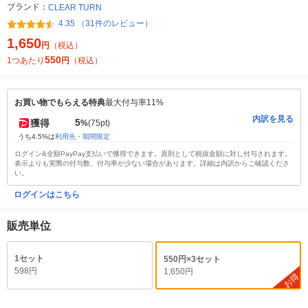
ブランド：
CLEAR TURN
4.35 （31件のレビュー）
1,650
円
（税込）
550
1つあたり
円
（税込）
お買い物でもらえる特典
最大付与率11%
内訳を見る
5
獲得
%
(75pt)
うち4.5%は
利用先・期間限定
ログイン&全額PayPay支払いで獲得できます。原則として税抜金額に対し付与されます。
表示よりも実際の付与数、付与率が少ない場合があります。詳細は内訳からご確認くださ
い。
ログインはこちら
販売単位
1セット
550円×3セット
598円
1,650円
お得