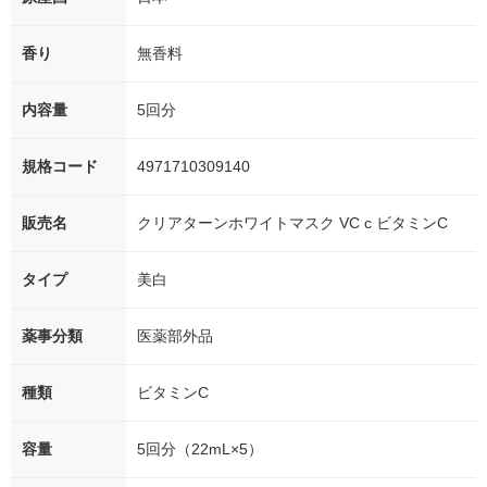
香り
無香料
内容量
5回分
規格コード
4971710309140
販売名
クリアターンホワイトマスク VC c ビタミンC
タイプ
美白
薬事分類
医薬部外品
種類
ビタミンC
容量
5回分（22mL×5）