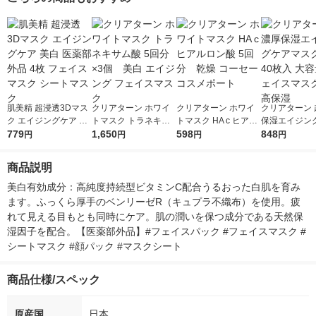
肌美精 超浸透3Dマス
クリアターン ホワイ
クリアターン ホワイ
クリアターン 
ク エイジングケア 美
トマスク トラネキサ
トマスク HA c ヒアル
保湿エイジン
白 医薬部外品 4枚 フ
779
ム酸 5回分×3個 美白
1,650
ロン酸 5回分 乾燥
598
スクEX 40枚
848
円
円
円
円
ェイスマスク シート
エイジング フェイス
コーセーコスメポート
フェイスマスク
マスク
マスク
高保湿
商品説明
美白有効成分：高純度持続型ビタミンC配合うるおった白肌を育み
ます。ふっくら厚手のベンリーゼR（キュプラ不織布）を使用。疲
れて見える目もとも同時にケア。肌の潤いを保つ成分である天然保
湿因子を配合。【医薬部外品】#フェイスパック #フェイスマスク #
シートマスク #顔パック #マスクシート
商品仕様/スペック
原産国
日本