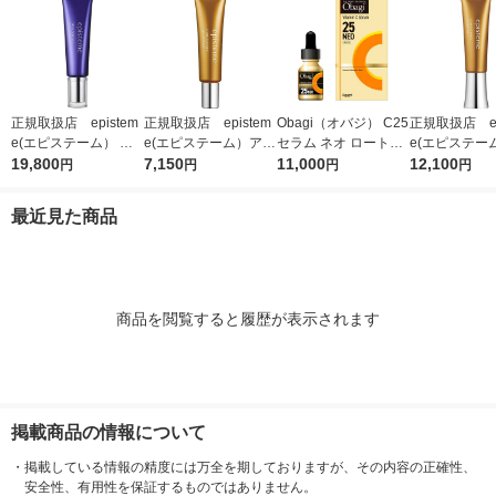
正規取扱店 epistem
正規取扱店 epistem
Obagi（オバジ） C25
正規取扱店 ep
e(エピステーム） ス
e(エピステーム）アイ
セラム ネオ ロート製
e(エピステー
テムサイエンスアイ 1
19,800
パーフェクトショット
7,150
薬
11,000
パーフェクト
12,100
円
円
円
円
8g アイクリーム
b 9g アイクリーム
b 18g ア
最近見た商品
商品を閲覧すると履歴が表示されます
掲載商品の情報について
・
掲載している情報の精度には万全を期しておりますが、その内容の正確性、
安全性、有用性を保証するものではありません。