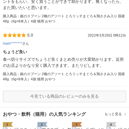
ントをもらい、安く買うことができて助かります。無くなったら、
また買いたいと思います。
購入商品：銀のスプーン 2種のアソート とろリッチまぐろ＆鶏ささみ入り 国産
48g（6g×8本入）4袋 猫用 おやつ
5.0
2022年3月29日 0時12分
mam********
さん
ちょうど良い
食べ切りサイズでちょうど良くまとめ売りが大変助かります。近所
のお店よりかなり安く購入できます。またリピします。
購入商品：銀のスプーン 2種のアソート とろリッチまぐろ＆鶏ささみ入り 国産
48g（6g×8本入）4袋 猫用 おやつ
今見ている商品のレビューのみを見る
おやつ・飲料（猫用）の人気ランキング
もっと見る
1
2
3
4