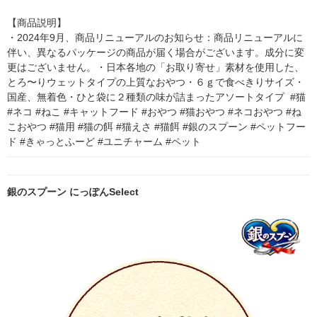
【商品説明】

・2024年9月、商品リニューアルのお知らせ：商品リニューアルに
伴い、異なるパッケージの商品が届く場合がございます。成分に変
更はございません。・日本各地の「お取り寄せ」素材を使用した、
とろ〜りウェットタイプの上質なおやつ・６ｇで食べきりサイズ・
国産、無着色・ひと袋に２種類の味が詰まったアソートタイプ  #猫 
#ネコ #ねこ #キャットフード #おやつ #猫おやつ #ネコおやつ #ね
こおやつ #猫用 #猫の餌 #猫えさ #猫餌 #銀のスプーン #ペットフー
ド #きゃっとふーど #ユニチャーム #ペット
銀のスプーン にっぽんSelect