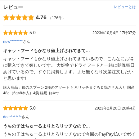
レビュー
レビューとは
4.76
（176件）
5.0
2023年10月4日 17時37分
nuw********
さん
キャットフードもかなり値上げされてきて…
キャットフードもかなり値上げされてきているので、こんなにお得
に購入できて嬉しいです。 大好物でドライフードと一緒に朝晩毎日
あげているので、すぐに消費します。また無くなり次第注文したい
と思います!
購入商品：銀のスプーン 2種のアソート とろリッチまぐろ＆鶏ささみ入り 国産
48g（6g×8本入）4袋 猫用 おやつ
5.0
2023年2月20日 20時4分
dec********
さん
うちの子はちゅーるよりとろリッチなので…
うちの子はちゅーるよりとろリッチなので今回のPayPay払いでポイ