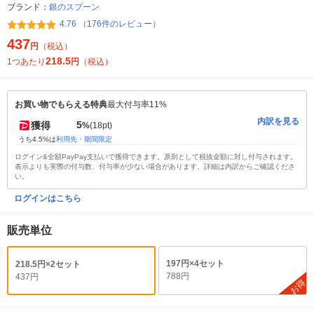
ブランド：
銀のスプーン
4.76 （176件のレビュー）
437
円
（税込）
218.5
1つあたり
円
（税込）
お買い物でもらえる特典
最大付与率11%
内訳を見る
5
獲得
%
(18pt)
うち4.5%は
利用先・期間限定
ログイン&全額PayPay支払いで獲得できます。原則として税抜金額に対し付与されます。
表示よりも実際の付与数、付与率が少ない場合があります。詳細は内訳からご確認くださ
い。
ログインはこちら
販売単位
197円×4セット
218.5円×2セット
788円
437円
お得