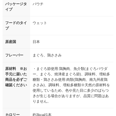
パッケージタ
パウチ
イプ
フードのタイ
ウェット
プ
原産国
日本
フレーバー
まぐろ、鶏ささみ
原材料 ※お
・まぐろ節使用:鶏胸肉、魚介類(まぐろパウダ
手元に届いた
ー、まぐろ、焼津産まぐろ節)、調味料、増粘多
商品を必ずご
糖類・鶏ささみ使用:肉類(鶏胸肉、南九州産鶏
確認ください
ささみ)、調味料、増粘多糖類※天然の原材料を
使用しているため、色や見た目に多少のばらつ
きが生じる場合がありますが、品質に問題はあ
りません。
カロリー
約3kcal/1本