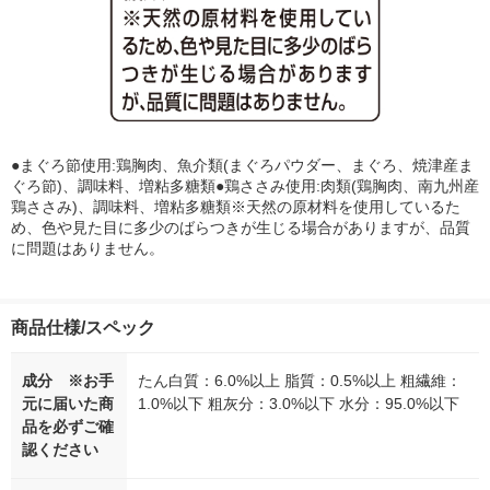
●まぐろ節使用:鶏胸肉、魚介類(まぐろパウダー、まぐろ、焼津産ま
ぐろ節)、調味料、増粘多糖類●鶏ささみ使用:肉類(鶏胸肉、南九州産
鶏ささみ)、調味料、増粘多糖類※天然の原材料を使用しているた
め、色や見た目に多少のばらつきが生じる場合がありますが、品質
に問題はありません。
商品仕様/スペック
成分 ※お手
たん白質：6.0%以上 脂質：0.5%以上 粗繊維：
元に届いた商
1.0%以下 粗灰分：3.0%以下 水分：95.0%以下
品を必ずご確
認ください