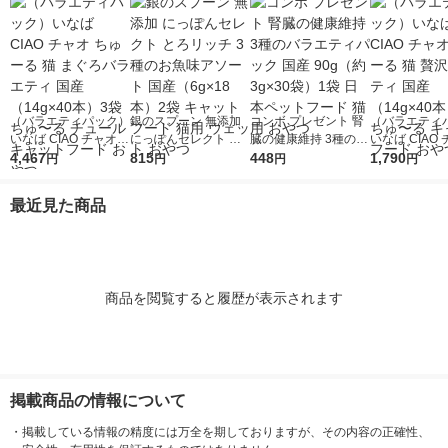
（バラエティパック）
銀のスプーン 無添加
コンボ プレゼント 腎
（バラエティ
いなば CIAO チャオ
にっぽんセレクト と
臓の健康維持 3種のバ
いなば CIAO
ちゅーる 猫 まぐろバ
4,467
ろリッチ 3種のお魚味
815
ラエティパック 国産
448
ちゅーる 猫 
1,790
円
円
円
円
ラエティ 国産（14g×
アソート 国産（6g×1
90g（約3g×30袋）1
エティ 国産（1
40本）3袋 ちゅ〜る
8本）2袋 キャットフ
袋 日本ペットフード
本）1袋 ちゅ
最近見た商品
チュール キャットフ
ード 猫用 ウェット お
猫用 おやつ
ャットフード 
ード おやつ
やつ
商品を閲覧すると履歴が表示されます
掲載商品の情報について
・
掲載している情報の精度には万全を期しておりますが、その内容の正確性、