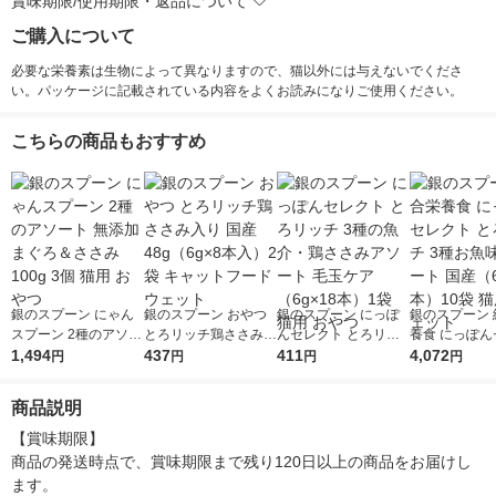
賞味期限/使用期限・返品について
ご購入について
必要な栄養素は生物によって異なりますので、猫以外には与えないでくださ
い。パッケージに記載されている内容をよくお読みになりご使用ください。
こちらの商品もおすすめ
銀のスプーン にゃん
銀のスプーン おやつ
銀のスプーン にっぽ
銀のスプーン 
スプーン 2種のアソー
とろリッチ鶏ささみ入
んセレクト とろリッ
養食 にっぽん
ト 無添加まぐろ＆さ
1,494
り 国産 48g（6g×8本
437
チ 3種の魚介・鶏ささ
411
ト とろリッチ
4,072
円
円
円
円
さみ 100g 3個 猫用 お
入）2袋 キャットフー
みアソート 毛玉ケア
魚味アソート 
やつ
ド ウェット
（6g×18本）1袋 猫用
g×18本）10袋
商品説明
おやつ
ェット
【賞味期限】

商品の発送時点で、賞味期限まで残り120日以上の商品をお届けし
ます。
