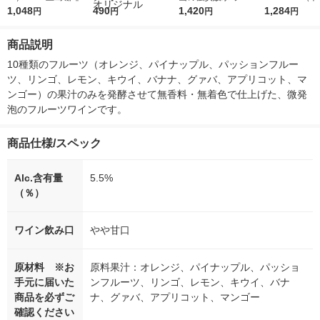
CC ミルクコーヒー ス
1,048
r（ロハコウォータ
490
レス 500ml 1箱（24
1,420
ウ） by BLAC
1,284
円
円
円
円
ティック 1セット（5
ー）2L ラベルレス 1
本入）
00ml 1セッ
本入×3個）
箱（5本入）（イチオ
商品説明
シ） オリジナル
10種類のフルーツ（オレンジ、パイナップル、パッションフルー
ツ、リンゴ、レモン、キウイ、バナナ、グァバ、アプリコット、マ
ンゴー）の果汁のみを発酵させて無香料・無着色で仕上げた、微発
泡のフルーツワインです。
商品仕様/スペック
Alc.含有量
5.5%
（％）
ワイン飲み口
やや甘口
原材料 ※お
原料果汁：オレンジ、パイナップル、パッショ
手元に届いた
ンフルーツ、リンゴ、レモン、キウイ、バナ
商品を必ずご
ナ、グァバ、アプリコット、マンゴー
確認ください