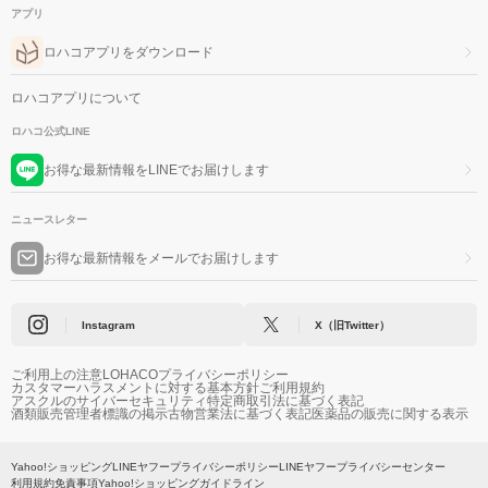
アプリ
ロハコアプリをダウンロード
ロハコアプリについて
ロハコ公式LINE
お得な最新情報をLINEでお届けします
ニュースレター
お得な最新情報をメールでお届けします
Instagram
X（旧Twitter）
ご利用上の注意
LOHACOプライバシーポリシー
カスタマーハラスメントに対する基本方針
ご利用規約
アスクルのサイバーセキュリティ
特定商取引法に基づく表記
酒類販売管理者標識の掲示
古物営業法に基づく表記
医薬品の販売に関する表示
Yahoo!ショッピング
LINEヤフープライバシーポリシー
LINEヤフープライバシーセンター
利用規約
免責事項
Yahoo!ショッピングガイドライン