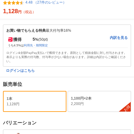
4.48 （27件のレビュー）
1,128
円
（税込）
お買い物でもらえる特典
最大付与率16%
内訳を見る
5
獲得
%
(50pt)
うち4.5%は
利用先・期間限定
ログイン&全額PayPay支払いで獲得できます。原則として税抜金額に対し付与されます。
表示よりも実際の付与数、付与率が少ない場合があります。詳細は内訳からご確認くださ
い。
ログインはこちら
販売単位
1,100円×2本
1本
2,200円
1,128円
お得
バリエーション