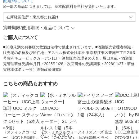
配送料について
※
一部の商品につきましては、基本配送料を当社が負担いたします。
在庫確認住所：東京都にお届け
賞味期限/使用期限・返品について
ご購入について
■20歳未満のお客様の飲酒は法律で禁止されています。■酒類販売管理者標識・
販売場の名称及び所在地：アスクル株式会社本社 東京都江東区豊洲三丁目2番3
号豊洲キュービックガーデン11F・酒類販売管理者の氏名：堀口卓哉・酒類販
売管理研修受講年月日：2025/11/28・次回研修の受講期限：2028/11/27・研修
実施団体名：一社）酒類政策研究所
こちらの商品もおすすめ
（スティックコーヒ
【水・ミネラルウォー
アイリスフーズ 富士
UCC上島珈琲 
ー） UCC上島珈琲 U
ター】LOHACO Wate
山の強炭酸水 ラベル
OTONOU（