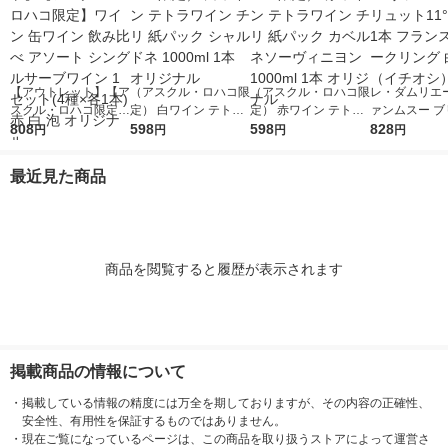
【アウトレット】【ア
（アスクル・ロハコ限
（アスクル・ロハコ限
レ・ダムリエー
スクル・ロハコ限定】
定） 白ワイン テトラ
定） 赤ワイン テトラ
ァンムスー ブ
ワイン 缶ワイン 飲み
808
ワイン チリ 紙パック
598
ワイン チリ 紙パック
598
ト11°750ml 
828
円
円
円
円
比べ アソート シング
シャルドネ 1000ml 1
カベルネソーヴィニヨ
ンス スパーク
ルサーブワイン 1セッ
本 オリジナル
ン 1000ml 1本 オリジ
白 辛口（イチ
最近見た商品
ト(4種×各1本) 赤 白
ナル
泡 オリジナル
商品を閲覧すると履歴が表示されます
掲載商品の情報について
・
掲載している情報の精度には万全を期しておりますが、その内容の正確性、
安全性、有用性を保証するものではありません。
・
現在ご覧になっているページは、この商品を取り扱うストアによって運営さ