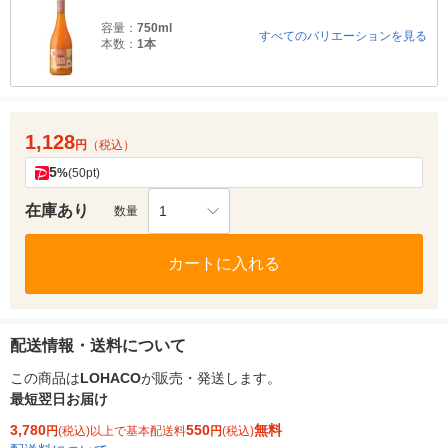
容量：
750ml
すべてのバリエーションを見る
本数：
1本
1,128
円
（税込）
5
%
(50pt)
在庫あり
1
数量
カートに入れる
配送情報・送料について
この商品は
LOHACO
が販売・発送します。
最短翌日お届け
3,780
550
無料
円
(税込)以上で基本配送料
円
(税込)