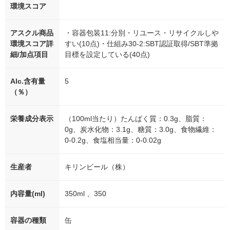
環境スコア
アスクル商品
・容器包装11:分別・リユース・リサイクルしや
環境スコア詳
すい(10点)・仕組み30-2:SBT認証取得/SBT準拠
細/加点項目
目標を設定している(40点)
Alc.含有量
5
（％）
栄養成分表示
（100ml当たり）たんぱく質：0.3g、脂質：
0g、炭水化物：3.1g、糖質：3.0g、食物繊維：
0-0.2g、食塩相当量：0-0.02g
生産者
キリンビール（株）
内容量(ml)
350ml 、350
容器の種類
缶