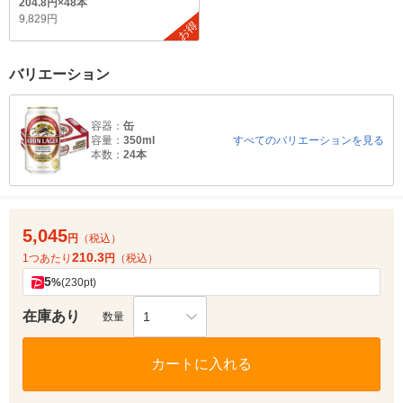
204.8円×48本
9,829円
お得
バリエーション
容器：
缶
容量：
350ml
すべてのバリエーションを見る
本数：
24本
5,045
円
（税込）
210.3
1つあたり
円
（税込）
5
%
(230pt)
在庫あり
1
数量
カートに入れる