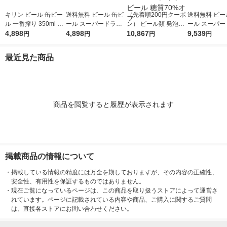
キリン ビール 缶ビー
送料無料 ビール 缶ビ
（先着順200円クーポ
送料無料 ビー
ル 一番搾り 350ml 1
ール スーパードライ
ン） ビール類 発泡酒
ール スーパー
ケース(24本)
4,898
350ml 1ケース(24本)
4,898
淡麗 グリーンラベル
10,867
350ml 2ケース
9,539
円
円
円
円
500ml 48本 キリンビ
ール 糖質70%オフ
最近見た商品
商品を閲覧すると履歴が表示されます
掲載商品の情報について
・
掲載している情報の精度には万全を期しておりますが、その内容の正確性、
安全性、有用性を保証するものではありません。
・
現在ご覧になっているページは、この商品を取り扱うストアによって運営さ
れています。ページに記載されている内容や商品、ご購入に関するご質問
は、直接各ストアにお問い合わせください。