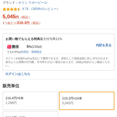
ブランド：
キリン ラガービール
4.74 （300件のレビュー）
5,045
円
（税込）
210.3
1つあたり
円
（税込）
お買い物でもらえる特典
最大付与率11%
内訳を見る
5
獲得
%
(230pt)
うち4.5%は
利用先・期間限定
ログイン&全額PayPay支払いで獲得できます。原則として税抜金額に対し付与されます。
表示よりも実際の付与数、付与率が少ない場合があります。詳細は内訳からご確認くださ
い。
ログインはこちら
販売単位
216.4円×6本
210.3円×24本
1,298円
5,045円