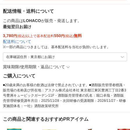
配送情報・送料について
この商品は
LOHACO
が販売・発送します。
最短翌日お届け
3,780
550
無料
円
(税込)以上で基本配送料
円
(税込)
配送料について
※
一部の商品につきましては、基本配送料を当社が負担いたします。
在庫確認住所：東京都にお届け
賞味期限/使用期限・返品について
ご購入について
■20歳未満のお客様の飲酒は法律で禁止されています。■酒類販売管理者標識・
販売場の名称及び所在地：アスクル株式会社本社 東京都江東区豊洲三丁目2番3
号豊洲キュービックガーデン11F・酒類販売管理者の氏名：堀口卓哉・酒類販
売管理研修受講年月日：2025/11/28・次回研修の受講期限：2028/11/27・研修
実施団体名：一社）酒類政策研究所
この商品と関連するおすすめPRアイテム