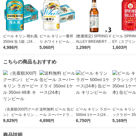
ビール キリン 晴れ風
ビール キリン一番搾
(数量限定) SPRING V
ビール SPRING
350ml 缶 1箱（24
り ホワイトビール 缶
ALLEY BREWERY B
EY（スプリ
本） 缶ビール
4,986
350ml 1ケース(24本)
5,060
REWERS LINE#1デ
1,298
ー） 豊潤 496 
1,603
円
円
円
円
ィップホップ BRAVO
6本 クラフト
330ml 3本
こちらの商品もおすすめ
（先着順300円クーポ
送料無料 ビール 缶ビ
ビール キリン ラガー
ビール キリン
ン） ビール キリン ラ
ール スーパードライ
500ml 1ケース(24本)
ックラガー 350
ガービール 350ml 48
9,829
350ml 1ケース(24本)
4,898
缶ビール キリンビー
6,750
ース(24本) 
5,169
円
円
円
円
本 キリンビール
ル
商品説明