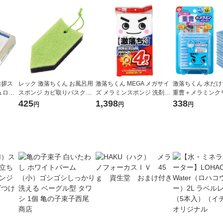
挨拶ス
レック 激落ちくん お風呂用
激落ちくん MEGA メガサイ
激落ちくん 水だ
ュロン
スポンジ カビ取りバスクリ
ズ メラミンスポンジ 洗剤不
重曹＋メラミンク
ち ナ
ーナー（ハイブリッド） S-7
使用 キッチンスポンジ 1パ
お掃除用スポンジ
425
1,398
338
円
円
円
ト付き
68 1個
ック（4個入）レック
油汚れ用 12枚入 