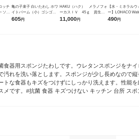
コッチ
亀の子束子 白いたわし ホワ
HAKU（ハク） メラノフォ
【水・ミネラルウ
 ソフ
イトパーム（小）ゴシゴシ
ーカスＩＶ 45ｇ 資生
ー】LOHACO Wa
チン キ
しっかり洗える ベーグル型
堂 おまけ付き
コウォーター）2L
605
11,000
490
円
円
円
-77KP
タワシ 1個 亀の子束子西尾
ス 1箱（5本入）
商店
シ） オリジナル
菌食器用スポンジたわしです。ウレタンスポンジをナイ
で汚れを洗い落とします。スポンジが少し長めなので縦
ートな食器もキズをつけずにしっかり洗えます。性能を維
メです。#抗菌 食器 キズつけない キッチン 台所 スポ