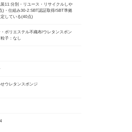
装11:分別・リユース・リサイクルしや
点)・仕組み30-2:SBT認証取得/SBT準拠
定している(40点)
ン・ポリエステル不織布/ウレタンスポン
磨粒子：なし
ー
わせウレタンスポンジ
4