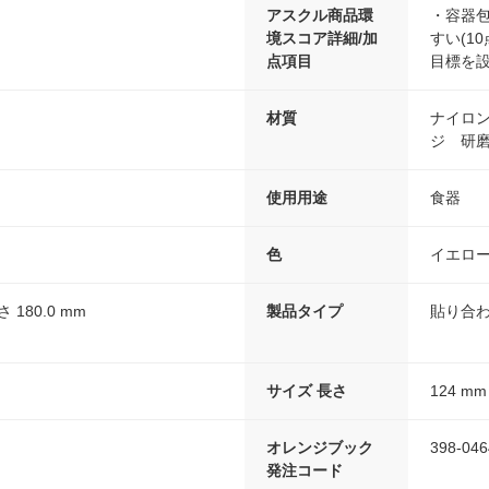
アスクル商品環
・容器包
境スコア詳細/加
すい(10
点項目
目標を設
材質
ナイロ
ジ 研
使用用途
食器
色
イエロ
さ 180.0 mm
製品タイプ
貼り合
サイズ 長さ
124 mm
オレンジブック
398-046
発注コード