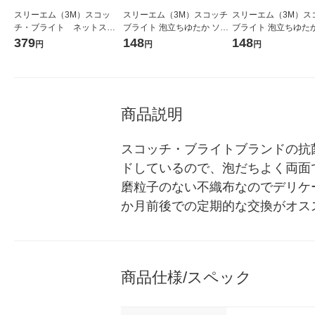
スリーエム（3M）スコッ
スリーエム（3M）スコッチ
スリーエム（3M）ス
チ・ブライト ネットスポ
ブライト 泡立ちゆたか ソフ
ブライト 泡立ちゆたか
ンジＮｏ．９４００ ピン
トスポンジ 抗菌 キッチン キ
トスポンジ 抗菌 キッ
379
148
148
円
円
円
ク 9400 PIN 1個 799-8821
ズつけない ブルー WS-77KB
ズつけない ピンク WS
（1個入）
（1個入）
商品説明
スコッチ・ブライトブランドの抗
ドしているので、泡だちよく両面
磨粒子のない不織布なのでデリケ
か月前後での定期的な交換がオスス
商品仕様/スペック