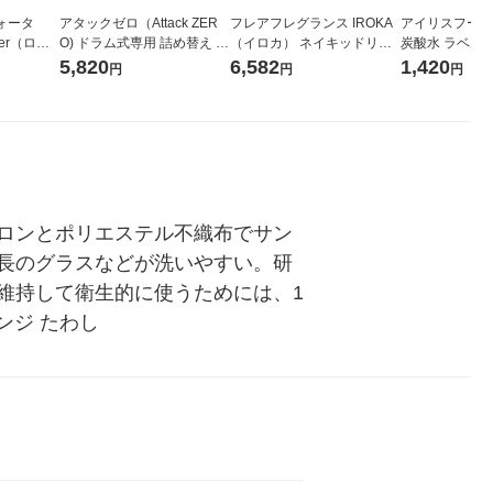
ォータ
アタックゼロ（Attack ZER
フレアフレグランス IROKA
アイリスフーズ
ter（ロハ
O) ドラム式専用 詰め替え メ
（イロカ） ネイキッドリリ
炭酸水 ラベルレス
 ラベルレ
ガジャンボ 2300g 1セット
ーの香り 柔軟剤 詰め替え 超
箱（24本入）
5,820
6,582
1,420
円
円
円
（イチオ
（2個入) 洗濯洗剤 花王
特大 1200ml 1セット（5個
入) 花王
ロンとポリエステル不織布でサン
長のグラスなどが洗いやすい。研
持して衛生的に使うためには、1 
ンジ たわし