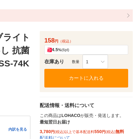
ブライト
158
円
（税込）
し 抗菌
4.5
%
(6pt)
S-74K
在庫あり
1
数量
カートに入れる
配送情報・送料について
この商品は
LOHACO
が販売・発送します。
最短翌日お届け
内訳を見る
3,780
550
無料
円
(税込)以上で基本配送料
円
(税込)
配送料について