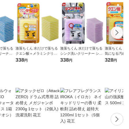
けで落ちる
激落ちくん 水だけで落ちる
激落ちくん 水だけで落ちる
激落ちくん 水
リーナー
クエン酸＋メラミンクリー
シンク洗いクリーナー シン
気になる汚れに
 茶シブ・
ナー お掃除用スポンジ 水ア
クの汚れにゴムのパワー 水
る キッチンク
338
338
328
円
円
円
1個 レック
カ用 12枚入 1個 レック
アカ・ヌメリ用 20枚入 1個
ン酸 水アカ用 1
レック
ック