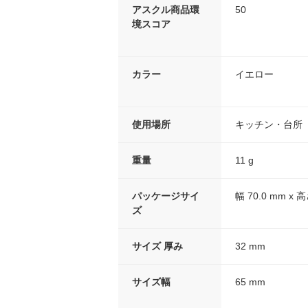
アスクル商品環
50
境スコア
カラー
イエロー
使用場所
キッチン・台所
重量
11 g
パッケージサイ
幅 70.0 mm x 高
ズ
サイズ 厚み
32 mm
サイズ幅
65 mm