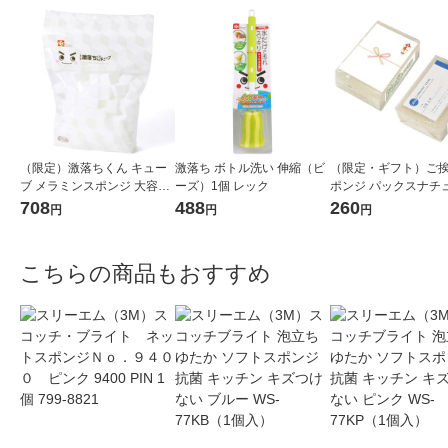
（限定）激落ちくん キュー
激落ち ボトル洗い 伸縮（ビ
（限定・ギフト）ご
ブ メラミンスポンジ 大容量
ーズ）1個 レック
ポンジ パックスナチ
1パック（120個入）キッチ
キッチンスポンジ 長持
708
488
260
円
円
円
ン 洗剤不使用 レック オリジ
チュラル 名刺ポケッ
ナル
1個 太陽油脂
こちらの商品もおすすめ