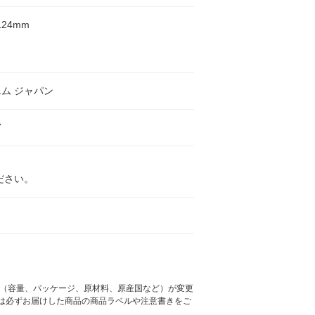
124mm
ム ジャパン
7
ださい。
様（容量、パッケージ、原材料、原産国など）が変更
は必ずお届けした商品の商品ラベルや注意書きをご