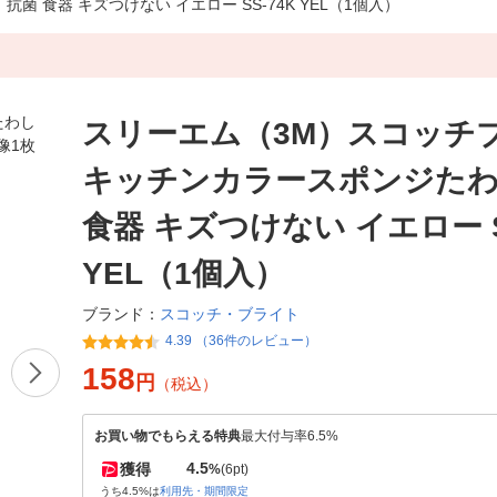
 食器 キズつけない イエロー SS-74K YEL（1個入）
スリーエム（3M）スコッチ
キッチンカラースポンジたわ
食器 キズつけない イエロー S
YEL（1個入）
スコッチ・ブライト
ブランド：
4.39 （36件のレビュー）
158
円
（税込）
お買い物でもらえる特典
最大付与率6.5%
4.5
獲得
%
(6pt)
うち4.5%は
利用先・期間限定