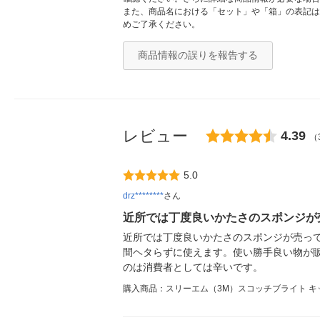
また、商品名における「セット」や「箱」の表記は
めご了承ください。
商品情報の誤りを報告する
レビュー
4.39
（
5.0
drz********
さん
近所では丁度良いかたさのスポンジが
近所では丁度良いかたさのスポンジが売っ
間ヘタらずに使えます。使い勝手良い物が
のは消費者としては辛いです。
購入商品：スリーエム（3M）スコッチブライト キッチ