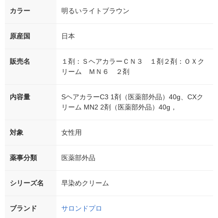
カラー
明るいライトブラウン
原産国
日本
販売名
１剤：ＳヘアカラーＣＮ３ １剤２剤：ＯＸク
リーム ＭＮ６ ２剤
内容量
SヘアカラーC3 1剤（医薬部外品）40g、CXク
リーム MN2 2剤（医薬部外品）40g，
対象
女性用
薬事分類
医薬部外品
シリーズ名
早染めクリーム
ブランド
サロンドプロ