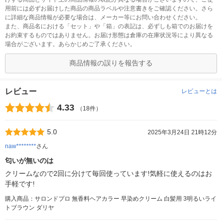
用前には必ずお届けした商品の商品ラベルや注意書きをご確認ください。さら
に詳細な商品情報が必要な場合は、メーカー等にお問い合わせください。
また、商品名における「セット」や「箱」の表記は、必ずしも箱でのお届けを
お約束するものではありません。お届け形態は倉庫の在庫状況等により異なる
場合がございます。あらかじめご了承ください。
商品情報の誤りを報告する
レビュー
レビューとは
4.33
（18件）
5.0
2025年3月24日 21時12分
naw********
さん
匂いが無いのは
クリームなので2回に分けて毎回使っています!気軽に使えるのはお
手軽です!
購入商品：サロンドプロ 無香料ヘアカラー 早染めクリーム 白髪用 3明るいライ
トブラウン ダリヤ