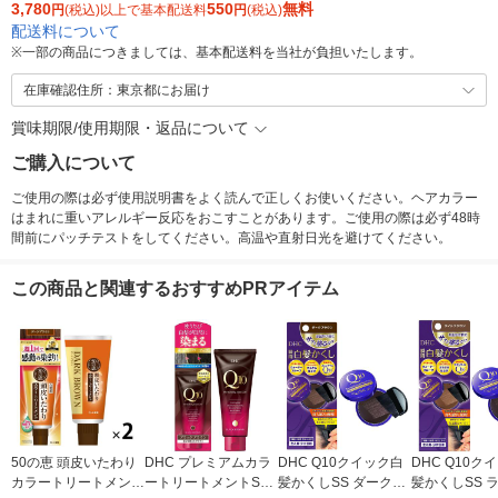
3,780
550
無料
円
(税込)以上で基本配送料
円
(税込)
配送料について
※
一部の商品につきましては、基本配送料を当社が負担いたします。
在庫確認住所：東京都にお届け
賞味期限/使用期限・返品について
ご購入について
ご使用の際は必ず使用説明書をよく読んで正しくお使いください。ヘアカラー
はまれに重いアレルギー反応をおこすことがあります。ご使用の際は必ず48時
間前にパッチテストをしてください。高温や直射日光を避けてください。
この商品と関連するおすすめPRアイテム
50の恵 頭皮いたわり
DHC プレミアムカラ
DHC Q10クイック白
DHC Q10ク
カラートリートメント
ートリートメントSS
髪かくしSS ダークブ
髪かくしSS 