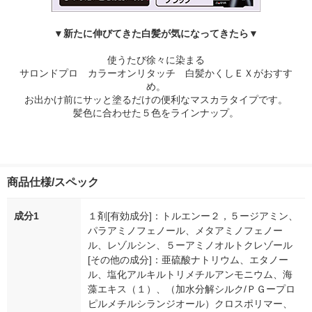
▼新たに伸びてきた白髪が気になってきたら▼
使うたび徐々に染まる
サロンドプロ カラーオンリタッチ 白髪かくしＥＸがおすす
め。
お出かけ前にサッと塗るだけの便利なマスカラタイプです。
髪色に合わせた５色をラインナップ。
商品仕様/スペック
成分1
１剤[有効成分]：トルエンー２，５ージアミン、
パラアミノフェノール、メタアミノフェノー
ル、レゾルシン、５ーアミノオルトクレゾール
[その他の成分]：亜硫酸ナトリウム、エタノー
ル、塩化アルキルトリメチルアンモニウム、海
藻エキス（１）、（加水分解シルク/ＰＧープロ
ピルメチルシランジオール）クロスポリマー、