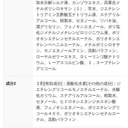
加水分解シルク液、カンゾウエキス、高重合メ
チルポリシロキサン（１）、常水、ジエチレン
トリアミン五酢酸五ナトリウム液、ステアリル
アルコール、精製水、セタノール、ツバキ油、
濃グリセリン、フェノキシエタノール、ポリ塩
化ジメチルジメチレンピロリジニウム液、ポリ
オキシエチレンセチルエーテル、ポリオキシエ
チレンベヘニルエーテル、メチルポリシロキサ
ン、モノエタノールアミン、流動パラフィン、
ローヤルゼリーエキス、ＤＬーリンゴ酸ナトリ
ウム、Ｌーアスコルビン酸、１，３ーブチレン
グリコール
成分2
２剤[有効成分]：過酸化水素[その他の成分]：ジ
エチレングリコールモノエチルエーテル、水酸
化カリウム、ステアリルアルコール、精製水、
セタノール、ヒドロキシエタンジホスホン酸
液、フェノキシエタノール、ポリエチレングリ
コール４００、ポリオキシエチレンセチルエー
テル、流動パラフィン