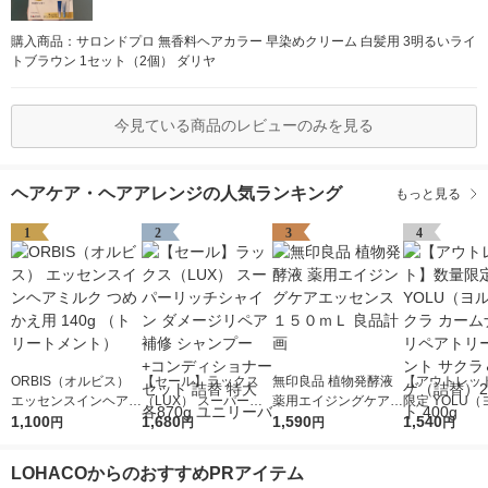
購入商品：サロンドプロ 無香料ヘアカラー 早染めクリーム 白髪用 3明るいライ
トブラウン 1セット（2個） ダリヤ
今見ている商品のレビューのみを見る
ヘアケア・ヘアアレンジの人気ランキング
もっと見る
1
2
3
4
ORBIS（オルビス）
【セール】ラックス
無印良品 植物発酵液
【アウトレッ
エッセンスインヘアミ
（LUX） スーパーリ
薬用エイジングケアエ
限定 YOLU
ルク つめかえ用 140g
1,100
ッチシャイン ダメー
1,680
ッセンス １５０ｍＬ
1,590
サクラ カーム
1,540
円
円
円
円
（トリートメント）
ジリペア 補修 シャン
良品計画
リペアトリー
プー+コンディショナ
サクラ＆ミュ
LOHACOからのおすすめPRアイテム
ー セット 詰替 特大 各
替）2個セット 