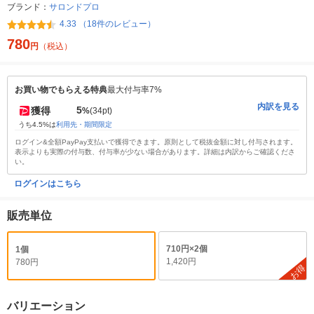
ブランド：
サロンドプロ
4.33 （18件のレビュー）
780
円
（税込）
お買い物でもらえる特典
最大付与率7%
内訳を見る
5
獲得
%
(34pt)
うち4.5%は
利用先・期間限定
ログイン&全額PayPay支払いで獲得できます。原則として税抜金額に対し付与されます。
表示よりも実際の付与数、付与率が少ない場合があります。詳細は内訳からご確認くださ
い。
ログインはこちら
販売単位
710円×2個
1個
1,420円
780円
お得
バリエーション