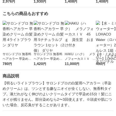
ダークブラウン 150g
2,976
ブラックブラウン 150
1,930
ラウン 白髪染め・白
1,408
ラウン 白髪染
1,408
円
円
円
円
1セット（2個） ロー
g 白髪染め・白髪ケ
髪ケア・ヘアカラー・
髪ケア・ヘア
ト製薬
ア・ヘアカラー・カラ
リタッチ ヘアケア
リタッチ ヘア
こちらの商品もおすすめ
ーリング ヘアケア
サロンドプロ 無香料
サロンドプロ 無香料
HAKU（ハク） メラ
【水・ミネラ
ヘアカラー 早染めク
ヘアカラー 早染めク
ノフォーカスＩＶ 4
ター】LOHACO
リーム 白髪用 4ライ
780
リーム 白髪用 5ナチ
1,420
5ｇ 資生堂 おまけ
11,000
r（ロハコウォ
490
円
円
円
円
トブラウン ダリヤ
ュラルブラウン 1セッ
付き
ー）2L ラベル
ト（2個） ダリヤ
箱（5本入）
商品説明
シ） オリジナ
【明るいライトブラウン】サロンドプロの白髪用ヘアカラー（早染
めクリーム）は、ツンとする嫌なニオイが全くしない、無香料タイ
プ。液だれがなく伸びのよいクリームタイプで早染め15分！髪にニ
オイが残りません。部分染めなら2〜3回使えます。※頭皮や肌につ
いた場合、反応臭がすることがあります。