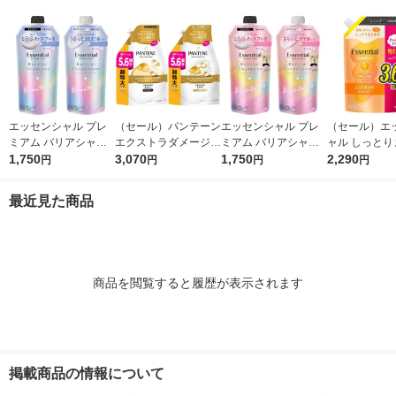
870g ユニリーバ
エッセンシャル プレ
（セール）パンテーン
エッセンシャル プレ
（セール）エ
ミアム バリアシャン
エクストラダメージリ
ミアム バリアシャン
ャル しっとり
プー + コンディショ
1,750
ペア シャンプー + コ
3,070
プー + コンディショ
1,750
る シャンプー
2,290
円
円
円
円
ナー グロウ 詰替セッ
ンディショナー 超特
ナー シルキー 詰替セ
え 大容量 1080
ト 各340ml
大1.7L 2個セット P＆
ット 各340ml
花王
最近見た商品
G
商品を閲覧すると履歴が表示されます
掲載商品の情報について