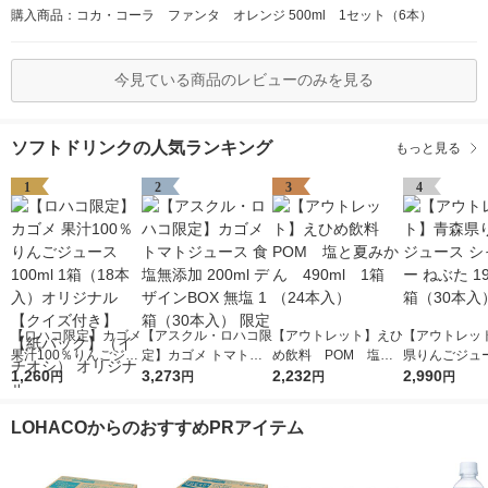
購入商品：コカ・コーラ ファンタ オレンジ 500ml 1セット（6本）
今見ている商品のレビューのみを見る
ソフトドリンクの人気ランキング
もっと見る
1
2
3
4
【ロハコ限定】カゴメ
【アスクル・ロハコ限
【アウトレット】えひ
【アウトレッ
果汁100％りんごジュ
定】カゴメ トマトジ
め飲料 POM 塩と
県りんごジュー
ース100ml 1箱（18本
1,260
ュース 食塩無添加 20
3,273
夏みかん 490ml 1
2,232
ャイニー ねぶた
2,990
円
円
円
円
入）オリジナル【クイ
0ml デザインBOX 無
箱（24本入）
1箱（30本入
ズ付き】【紙パック】
塩 1箱（30本入） 限
LOHACOからのおすすめPRアイテム
（イチオシ） オリジ
定
ナル