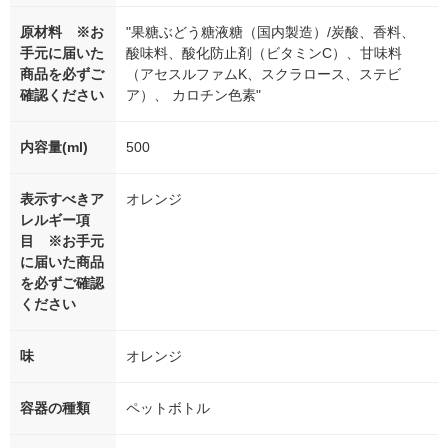
原材料 ※お
"果糖ぶどう糖液糖（国内製造）/炭酸、香料、
手元に届いた
酸味料、酸化防止剤（ビタミンC）、甘味料
商品を必ずご
（アセスルファムK、スクラロース、ステビ
確認ください
ア）、 カロチン色素"
内容量(ml)
500
表示すべきア
オレンジ
レルギー項
目 ※お手元
に届いた商品
を必ずご確認
ください
味
オレンジ
容器の種類
ペットボトル