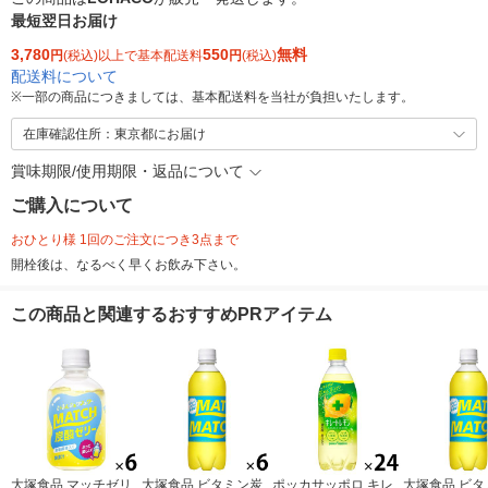
最短翌日お届け
3,780
550
無料
円
(税込)以上で基本配送料
円
(税込)
配送料について
※
一部の商品につきましては、基本配送料を当社が負担いたします。
在庫確認住所：東京都にお届け
賞味期限/使用期限・返品について
ご購入について
おひとり様 1回のご注文につき3点まで
開栓後は、なるべく早くお飲み下さい。
この商品と関連するおすすめPRアイテム
大塚食品 マッチゼリ
大塚食品 ビタミン炭
ポッカサッポロ キレ
大塚食品 ビタ