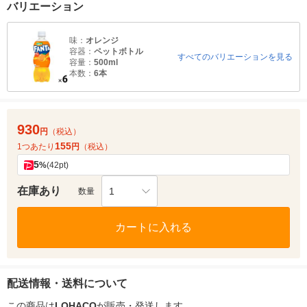
バリエーション
味：
オレンジ
容器：
ペットボトル
すべてのバリエーションを見る
容量：
500ml
本数：
6本
930
円
（税込）
155
1つあたり
円
（税込）
5
%
(42pt)
在庫あり
1
数量
カートに入れる
配送情報・送料について
この商品は
LOHACO
が販売・発送します。