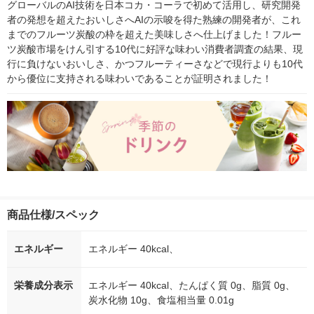
グローバルのAI技術を日本コカ・コーラで初めて活用し、研究開発
者の発想を超えたおいしさへAIの示唆を得た熟練の開発者が、これ
までのフルーツ炭酸の枠を超えた美味しさへ仕上げました！フルー
ツ炭酸市場をけん引する10代に好評な味わい消費者調査の結果、現
行に負けないおいしさ、かつフルーティーさなどで現行よりも10代
から優位に支持される味わいであることが証明されました！
商品仕様/スペック
エネルギー
エネルギー 40kcal、
栄養成分表示
エネルギー 40kcal、たんぱく質 0g、脂質 0g、
炭水化物 10g、食塩相当量 0.01g