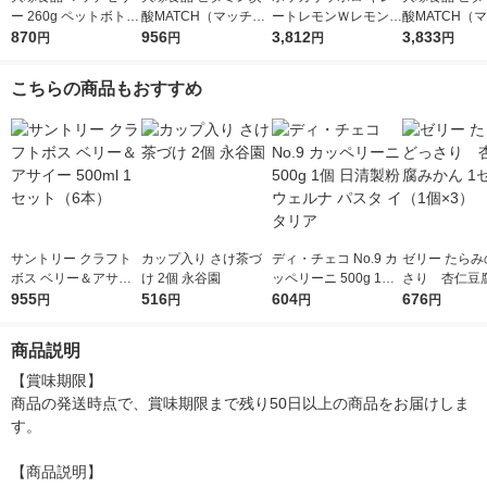
ー 260g ペットボトル
酸MATCH（マッチ）
ートレモンＷレモン 5
酸MATCH（
1セット（6本）
870
500ml 1セット（6
956
00ml 1箱（24本入）
3,812
500ml 1箱（
3,833
円
円
円
円
本）
こちらの商品もおすすめ
サントリー クラフト
カップ入り さけ茶づ
ディ・チェコ No.9 カ
ゼリー たらみ
ボス ベリー＆アサイ
け 2個 永谷園
ッペリーニ 500g 1個
さり 杏仁豆
ー 500ml 1セット（6
955
516
日清製粉ウェルナ パ
604
1セット（1個
676
円
円
円
円
本）
スタ イタリア
商品説明
【賞味期限】

商品の発送時点で、賞味期限まで残り50日以上の商品をお届けしま
す。

【商品説明】
