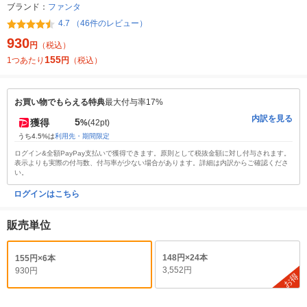
ブランド：
ファンタ
4.7 （46件のレビュー）
930
円
（税込）
155
1つあたり
円
（税込）
お買い物でもらえる特典
最大付与率17%
内訳を見る
5
獲得
%
(42pt)
うち4.5%は
利用先・期間限定
ログイン&全額PayPay支払いで獲得できます。原則として税抜金額に対し付与されます。
表示よりも実際の付与数、付与率が少ない場合があります。詳細は内訳からご確認くださ
い。
ログインはこちら
販売単位
148円×24本
155円×6本
3,552円
930円
お得