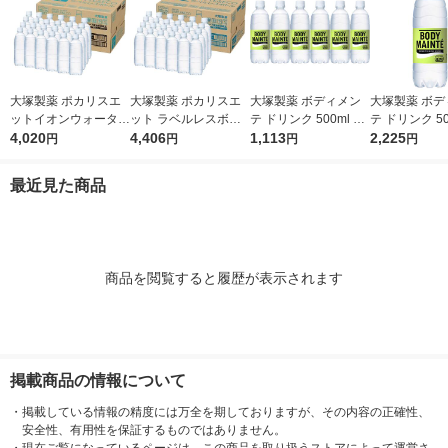
大塚製薬 ポカリスエ
大塚製薬 ポカリスエ
大塚製薬 ボディメン
大塚製薬 ボデ
ットイオンウォーター
ット ラベルレスボト
テ ドリンク 500ml 1
テ ドリンク 50
ラベルレスボトル 500
4,020
ル 500ml 1箱（24本
4,406
セット（6本）
1,113
セット（12本
2,225
円
円
円
円
ml 1箱（24本入）
入）
最近見た商品
商品を閲覧すると履歴が表示されます
掲載商品の情報について
・
掲載している情報の精度には万全を期しておりますが、その内容の正確性、
安全性、有用性を保証するものではありません。