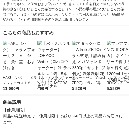
了承ください。＜保管および取扱い上の注意＞（１）直射日光の当たらない湿
気の少ない涼しいところに保管すること（２）小児の手の届かないところに保
管すること（３）他の容器に入れ替えないこと（誤用の原因になったり品質が
変わる）（４）使用期限を過ぎた製品は服用しないこと
こちらの商品もおすすめ
HAKU（ハク） メラ
【水・ミネラルウォー
アタックゼロ（Attack
フレアフレグラ
ノフォーカスＩＶ 4
ター】LOHACO Wate
ZERO) ドラム式専用
ROKA（イロ
5ｇ 資生堂 おまけ
11,000
r（ロハコウォータ
490
詰め替え メガジャン
5,820
イキッドリリ
6,582
円
円
円
円
付き
ー）2L ラベルレス 1
ボ 2300g 1セット（2
柔軟剤 詰め替
箱（5本入）（イチオ
個入) 洗濯洗剤 花王
大 1200ml 
商品説明
シ） オリジナル
（5個入) 花王
【使用期限】

商品の発送時点で、使用期限まで残り360日以上の商品をお届けし
ます。
