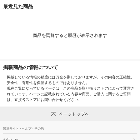
療薬 せっけんの香り
の水虫治療薬【指定第
（イチオシ）
最近見た商品
（イチオシ）【指定第
2類医薬品】
医薬品】
2類医薬品】
商品を閲覧すると履歴が表示されます
掲載商品の情報について
・
掲載している情報の精度には万全を期しておりますが、その内容の正確性、
安全性、有用性を保証するものではありません。
・
現在ご覧になっているページは、この商品を取り扱うストアによって運営さ
れています。ページに記載されている内容や商品、ご購入に関するご質問
は、直接各ストアにお問い合わせください。
ページトップへ
関連サイト・ヘルプ・その他
お知らせ