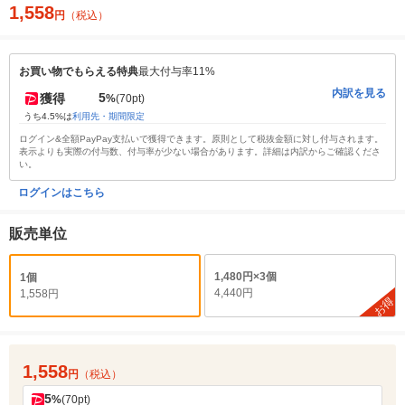
1,558
円
（税込）
お買い物でもらえる特典
最大付与率11%
内訳を見る
5
獲得
%
(70pt)
うち4.5%は
利用先・期間限定
ログイン&全額PayPay支払いで獲得できます。原則として税抜金額に対し付与されます。
表示よりも実際の付与数、付与率が少ない場合があります。詳細は内訳からご確認くださ
い。
ログインはこちら
販売単位
1,480円×3個
1個
4,440円
1,558円
お得
1,558
円
（税込）
5
%
(70pt)