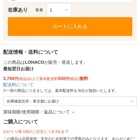
在庫あり
1
数量
カートに入れる
配送情報・送料について
この商品は
LOHACO
が販売・発送します。
最短翌日お届け
3,780
550
無料
円
(税込)以上で基本配送料
円
(税込)
配送料について
※
一部の商品につきましては、基本配送料を当社が負担いたします。
在庫確認住所：東京都にお届け
賞味期限/使用期限・返品について
ご購入について
おひとり様 1回のご注文につき3点まで
この商品は品質保持・安全のため対面での受取のみとなります。あらかじめご