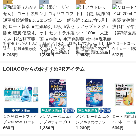
1
2
3
4
和漢箋（わかんせん）
【限定デザイン】ロキ
【アウトレット】【使
Ｖロートゴール
ロート防風通聖散錠満
ソプロフェン錠「L
用期限間近：2027年5
0ml ロート製
量a 372錠 ロート製薬
5,746
S」 解熱鎮痛剤 12錠
1,330
月】リアップＥＸジェ
1,998
除★ 目薬 疲れ
612
円
円
円
円
★控除★ 肥満 便秘 む
5袋セット セントラル
ット 100mL 大正製薬
み目【第3類
くみ【第2類医薬品】
製薬 ★控除★ 生理痛
壮年性脱毛症における
LOHACOからのおすすめPRアイテム
頭痛 オリジナル【第1
発毛・育毛【第1類医
類医薬品】
薬品】
なみだ ロートファイ
メンソレータム エク
メンソレータム エク
ロート抗菌目薬i 
ブ 4mL×5本 ロート製
シブ Wディープ10ク
シブ Wきわケアジェ
×20本 ロート
薬 目薬 乾き目 疲れ目
660
リーム ロート製薬★
1,380
ル 15g ロート製薬 ★
1,280
薬 ものもらい
634
円
円
円
円
【第3類医薬品】
控除★ 塗り薬 水虫治
控除★ 塗り薬 爪周り
使い切り 目の