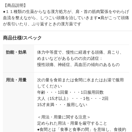
【商品説明】

●１１種類の生薬からなる漢方処方が、肩・首の筋肉緊張をやわらげ
血流を整えながら、しつこい頭痛を治していきます●肩がこって頭痛
が長引いたり、ぶり返すときの漢方薬です
商品仕様/スペック
効能・効果
体力中等度で、慢性に経過する頭痛、肩こり、
めまいなどがあるものの次の諸症：
慢性頭痛、神経症、高血圧の傾向のあるもの
用法・用量
次の量を食前または食間に水またはお湯で服用
してください
年齢・・・1回量・・・1日服用回数
大人（15才以上）・・・1包・・・2回
15才未満・・・服用しない
＜用法・用量に関する注意＞
定められた用法・用量を厳守すること
●食間とは「食事と食事の間」を意味し、食後約