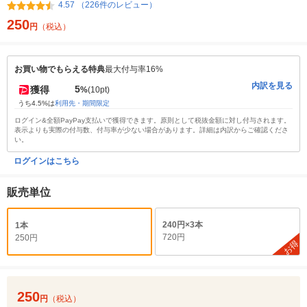
4.57 （226件のレビュー）
250
円
（税込）
お買い物でもらえる特典
最大付与率16%
内訳を見る
5
獲得
%
(10pt)
うち4.5%は
利用先・期間限定
ログイン&全額PayPay支払いで獲得できます。原則として税抜金額に対し付与されます。
表示よりも実際の付与数、付与率が少ない場合があります。詳細は内訳からご確認くださ
い。
ログインはこちら
販売単位
240円×3本
1本
720円
250円
お得
250
円
（税込）