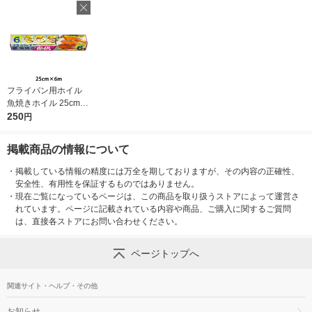
フライパン用ホイル
お気に入りに
登録しました
魚焼きホイル 25cm×6
m 1本
250
円
掲載商品の情報について
・
掲載している情報の精度には万全を期しておりますが、その内容の正確性、
安全性、有用性を保証するものではありません。
・
現在ご覧になっているページは、この商品を取り扱うストアによって運営さ
れています。ページに記載されている内容や商品、ご購入に関するご質問
は、直接各ストアにお問い合わせください。
ページトップへ
関連サイト・ヘルプ・その他
お知らせ