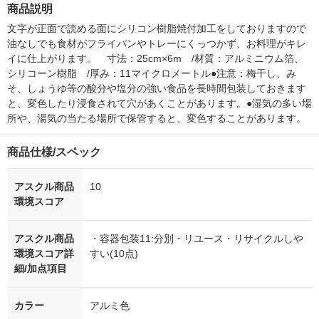
紙
箱（5本入）
商品説明
シ） オリジナ
文字が正面で読める面にシリコン樹脂焼付加工をしておりますので
油なしでも食材がフライパンやトレーにくっつかず、お料理がキレ
イに仕上がります。　寸法：25cm×6m　/材質：アルミニウム箔、
シリコーン樹脂　/厚み：11マイクロメートル●注意：梅干し、み
そ、しょうゆ等の酸分や塩分の強い食品を長時間包装しておきます
と、変色したり浸食されて穴があくことがあります。●湿気の多い場
所や、湯気の当たる場所で保管すると、変色することがあります。
商品仕様/スペック
アスクル商品
10
環境スコア
アスクル商品
・容器包装11:分別・リユース・リサイクルしや
環境スコア詳
すい(10点)
細/加点項目
カラー
アルミ色