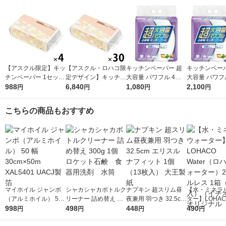
【アスクル限定】キッ
【アスクル・ロハコ限
キッチンペーパー 超
キッチンペーパ
チンペーパー 1セット
定デザイン】キッチン
大容量 パワフル 4倍
大容量 パワフ
（200組×4）スコッテ
988
ペーパー スコッティ
6,840
巻 キッチンロール 1
1,080
巻 キッチンロ
2,100
円
円
円
円
ィ サッとサッと タイ
ソフトパック サッと
パック（200カット×4
セット（1パッ
ルデザイン キッチン
サッと タイルデザイ
ロール）
0カット×4ロ
こちらの商品もおすすめ
タオル 日本製紙クレ
ン 200枚×30個 日本
2）
シア 限定
製紙クレシア 限定
マイホイル ジャンボ
シャカシャカボトルク
ナプキン 超スリム昼
【水・ミネラ
（アルミホイル） 50
リーナー 詰め替え 30
夜兼用 羽つき 32.5cm
ター】LOHACO
幅30cm×50m XAL540
998
0g 1個 ロケット石
498
エリスルナフィット 1
448
r（ロハコウォ
490
円
円
円
円
1 UACJ製箔
鹸 食器用洗剤 水筒
個（13枚入） 大王製
ー）2L ラベル