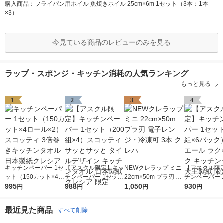
購入商品：フライパン用ホイル 魚焼きホイル 25cm×6m 1セット（3本：1本
×3）
今見ている商品のレビューのみを見る
ラップ・スポンジ・キッチン消耗の人気ランキング
もっと見る
1
2
3
4
キッチンペーパー 1セ
【アスクル限定】キッ
NEWクレラップ ミニ
【アスクル限
ット（150カット×4ロ
チンペーパー 1セット
22cm×50m プラ刃 電
チンペーパー 
ール×2） スコッティ
995
（200組×4）スコッテ
988
子レンジ・冷凍可 3本
1,050
（100組×6
930
円
円
円
円
3倍巻きキッチンタオ
ィ サッとサッと タイ
クレハ
リエール ラク
ル 日本製紙クレシア
ルデザイン キッチン
ク キッチンタ
最近見た商品
すべて削除
タオル 日本製紙クレ
王製紙 限定
シア 限定