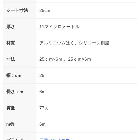
シート寸法
25cm
厚さ
11マイクロメートル
材質
アルミニウムはく、シリコーン樹脂
寸法
25ｃｍ×6ｍ 、25ｃｍ×6ｍ
幅：cm
25
長さ：m
6m
質量
77ｇ
m巻
6m