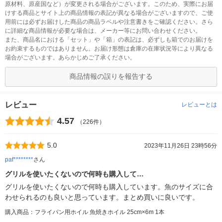
原材料、原産国など）が変更される場合がございます。このため、実際にお届
けする商品とサイト上の商品情報の表記が異なる場合がございますので、ご使
用前には必ずお届けした商品の商品ラベルや注意書きをご確認ください。さら
に詳細な商品情報が必要な場合は、メーカー等にお問い合わせください。
また、商品名における「セット」や「箱」の表記は、必ずしも箱でのお届けを
お約束するものではありません。お届け形態は倉庫の在庫状況等により異なる
場合がございます。あらかじめご了承ください。
商品情報の誤りを報告する
レビュー
レビューとは
4.57
（226件）
5.0
2023年11月26日 23時56分
paf********
さん
グリルを使いたくないので何時も購入して…
グリルを使いたくないので何時も購入しています。魚のサイズに合
わせられるのも良いと思っています。まとめ買いに良いです。
購入商品：フライパン用ホイル 魚焼きホイル 25cm×6m 1本