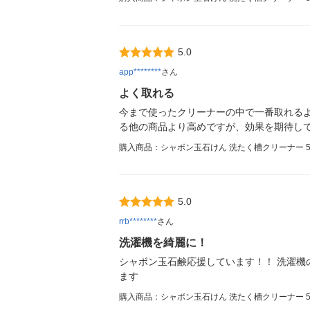
5.0
app********
さん
よく取れる
今まで使ったクリーナーの中で一番取れる
る他の商品より高めですが、効果を期待し
購入商品：シャボン玉石けん 洗たく槽クリーナー 500
5.0
rrb********
さん
洗濯機を綺麗に！
シャボン玉石鹸応援しています！！ 洗濯機
ます
購入商品：シャボン玉石けん 洗たく槽クリーナー 500