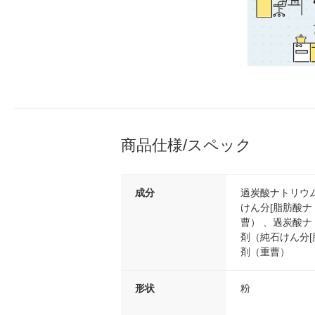
商品仕様/スペック
成分
過炭酸ナトリウ
けん分[脂肪酸ナ
曹） 、過炭酸
剤（純石けん分[
剤（重曹）
形状
粉