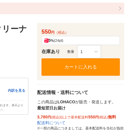
クリーナ
550
円
（税込）
5
%
(24pt)
在庫あり
1
数量
カートに入れる
内訳を見る
配送情報・送料について
この商品は
LOHACO
が販売・発送します。
されます。表示より
最短翌日お届け
い。
3,780
550
無料
円
(税込)以上で基本配送料
円
(税込)
配送料について
※
一部の商品につきましては、基本配送料を当社が負担