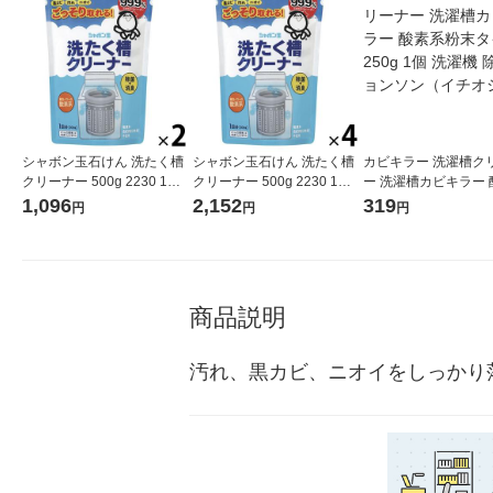
シャボン玉石けん 洗たく槽
シャボン玉石けん 洗たく槽
カビキラー 洗濯槽ク
クリーナー 500g 2230 1セ
クリーナー 500g 2230 1セ
ー 洗濯槽カビキラー 
ット（2個）
ット（4個）
粉末タイプ 250g 1個
1,096
2,152
319
円
円
円
除菌 ジョンソン（イ
シ）
商品説明
汚れ、黒カビ、ニオイをしっかり