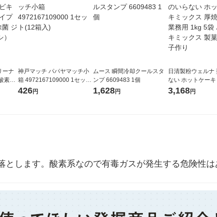
リーナ
神戸マッチ パパヤマッチ小
ムース 瞬間冷却クールスタ
日清製粉ウェルナ
酸素系
箱 4972167109000 1セット
ンプ 6609483 1個
ない ホットケー
 洗濯機
(12箱入)
厚焼き上手 業務用 1
426
1,628
3,168
円
円
円
チオ
パンケーキミック
お菓子作り
落とします。酸素系なので有毒ガスが発生する危険性は