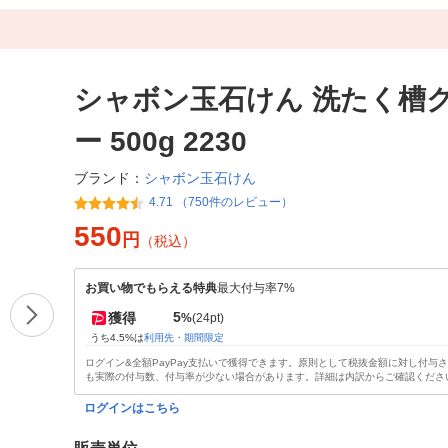
シャボン玉石けん 洗たく槽
ー 500g 2230
シャボン玉石けん
ブランド：
4.71 （750件のレビュー）
550
円
（税込）
お買い物でもらえる特典
最大付与率7%
5
獲得
%
(24pt)
うち4.5%は
利用先・期間限定
ログイン&全額PayPay支払いで獲得できます。原則として税抜金額に対し付与
も実際の付与数、付与率が少ない場合があります。詳細は内訳からご確認くださ
ログインはこちら