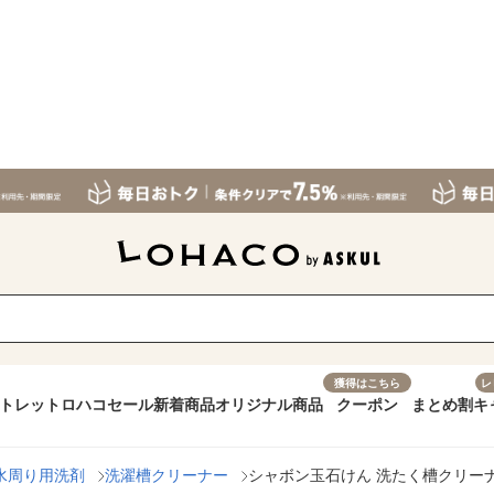
獲得はこちら
レ
トレット
ロハコセール
新着商品
オリジナル商品
クーポン
まとめ割
キ
水周り用洗剤
洗濯槽クリーナー
シャボン玉石けん 洗たく槽クリーナー 