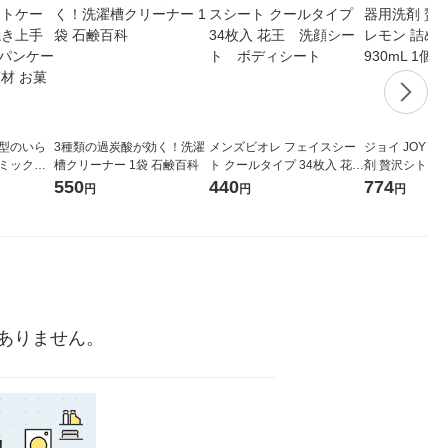
 型のいら
3種類の過炭酸が効く！洗濯
メンズビオレ フェイスシー
ジョイ JOY 
キミックス
槽クリーナー 1袋 石鹸百科
ト クールタイプ 34枚入 花
剤 贅沢シトラ
kg 5袋
王 洗顔シート ボディシ
替え 超特大 930
550
440
774
円
円
円
ス 製菓材
ート
G
ありません。