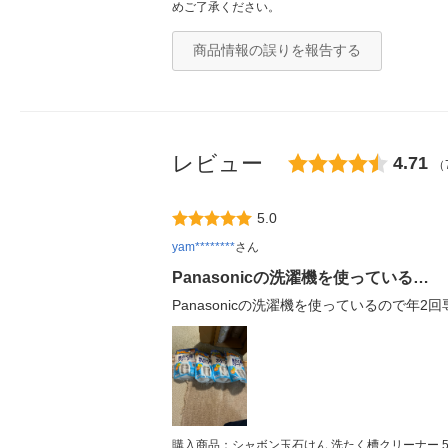
めご了承ください。
商品情報の誤りを報告する
レビュー
4.71
（
5.0
yam********
さん
Panasonicの洗濯機を使っている…
Panasonicの洗濯機を使っているので
購入商品：シャボン玉石けん 洗たく槽クリーナー 500