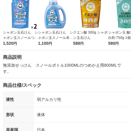
シャボン玉石けん シ
シャボン玉石けん シ
クエン酸 300g シャボ
シャボン玉 酸
ャボン玉スノールつめ
ャボン玉スノール本体
ン玉石けん
白剤 750g 1
かえ用800mL 1セッ
1,520
1000mL 1615
1,100
588
ン玉石けん
580
円
円
円
円
ト（2個入）
商品説明
無添加せっけん　スノールボトル1000MLのつめかえ用800MLで
す。
商品仕様/スペック
液性
弱アルカリ性
形状
液体
原産国
日本