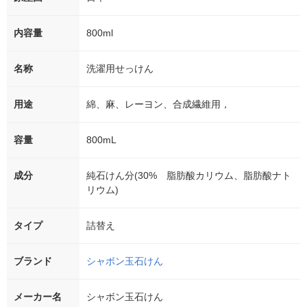
内容量
800ml
名称
洗濯用せっけん
用途
綿、麻、レーヨン、合成繊維用，
容量
800mL
成分
純石けん分(30% 脂肪酸カリウム、脂肪酸ナト
リウム)
タイプ
詰替え
ブランド
シャボン玉石けん
メーカー名
シャボン玉石けん