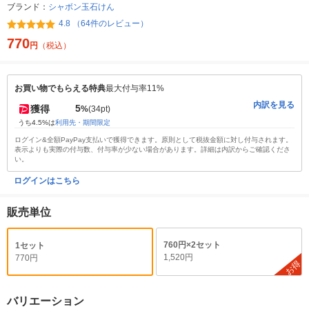
ブランド：
シャボン玉石けん
4.8 （64件のレビュー）
770
円
（税込）
お買い物でもらえる特典
最大付与率11%
内訳を見る
5
獲得
%
(34pt)
うち4.5%は
利用先・期間限定
ログイン&全額PayPay支払いで獲得できます。原則として税抜金額に対し付与されます。
表示よりも実際の付与数、付与率が少ない場合があります。詳細は内訳からご確認くださ
い。
ログインはこちら
販売単位
760円×2セット
1セット
1,520円
770円
お得
バリエーション