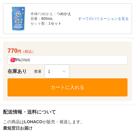
本体/つめかえ：
つめかえ
容量：
800mL
すべてのバリエーションを見る
セット数：
1セット
770
円
（税込）
5
%
(34pt)
在庫あり
1
数量
カートに入れる
配送情報・送料について
この商品は
LOHACO
が販売・発送します。
最短翌日お届け