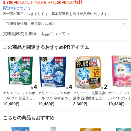
3,780
550
無料
円
(税込)以上で基本配送料
円
(税込)
配送料について
※
一部の商品につきましては、基本配送料を当社が負担いたします。
在庫確認住所：東京都にお届け
賞味期限/使用期限・返品について
この商品と関連するおすすめPRアイテム
アリエール ジェルボ
アリエール ジェルボ
アリエール 洗濯洗剤
ボールド ジェ
ール プロ 部屋干し＆
ール プロ 漂白剤つけ
液体 洗濯槽まるごと
ル 4in1 プ
スポーツ 部屋干しで
10,480
おき級洗浄 清潔でさ
10,480
除菌＋カビ撃減 スッ
2,360
ロッサム 詰め
10,480
円
円
円
円
もさわやかな香り 詰
わやかな香り 詰め替
キリひかえめな香り
ラジャンボ 1
め替え テラジャンボ
え テラジャンボサイ
詰め替え 超ウルトラ
（89粒入×4個
こちらの商品もおすすめ
1セット（89粒入×4
ズ 1セット（89粒入×
ジャンボ 1720g 1セッ
洗剤 P＆G
個） 洗濯洗剤 P＆G
4個） 洗濯洗剤 P＆G
ト（1個×2） P＆G