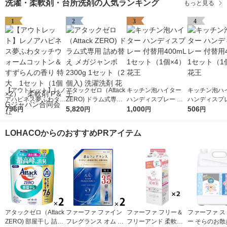
洗濯・柔軟剤・台所洗剤の人気ランキング
もっと見る
1
2
3
4
【アウトレット】レノ
アタックゼロ（Attack
キッチン泡ハイター
キッチン泡ハ
アハピネス夢ふわタッ
ZERO) ドラム式専用
ハンディスプレー 付
ハンディスプレ
チウォームコットン＆
796
詰め替え メガジャン
5,820
替用400mL 1セット
1,000
替用400mL 
506
円
円
円
円
すずらんの香り 特
ボ 2300g 1セット（2
（1個×4） 花王
（1個×2） 花
大 1セット（1個×
個入) 洗濯洗剤 花王
LOHACOからのおすすめPRアイテム
2） 柔軟剤 P＆Gジ
ャパン合同会社
アタックゼロ（Attack
ファーファ ファイン
ファーファ フリー＆
ファーファ ス
ZERO) 部屋干し 詰め
フレグランス オム 詰
フリーアンド 柔軟剤
ー そらのお散