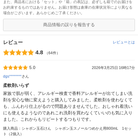
また、商品名における「セット」や「箱」の表記は、必ずしも箱でのお届けを
お約束するものではありません。お届け形態は倉庫の在庫状況等により異なる
場合がございます。あらかじめご了承ください。
商品情報の誤りを報告する
レビュー
レビューとは
4.8
（64件）
5.0
2026年3月25日 16時17分
dgs********
さん
柔軟剤いらず
家族で肌が弱く、アレルギー検査で香料アレルギーが出てしまい洗
剤を安心な物に変えようと購入してみました。柔軟剤を使わなくて
も、ふんわり仕上がるので問題ありませんでした。おしゃれ着洗い
にも使えるようなのであれこれ洗剤を買わなくていいのも気に入り
ました。これからもリピートするつもりです。
購入商品：シャボン玉石けん シャボン玉スノールつめかえ用800mL 1セッ
ト（2個入）