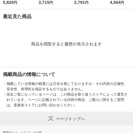
替え メガジャンボ 23
5,820
め替え 特大 2000mL
3,715
無香料 詰め替え 1500
2,791
ーラルソープ
4,564
円
円
円
円
00g 1セット（2個
1セット(1個×2) 柔軟
ml 1セット（2個入）
詰め替え 超特大
入）洗濯洗剤 花王
剤 NSファーファ
柔軟剤 NSファーフ
mL 1セット（
最近見た商品
ァ・ジャパン
柔軟剤 NSフ
・ジャパン
商品を閲覧すると履歴が表示されます
掲載商品の情報について
・
掲載している情報の精度には万全を期しておりますが、その内容の正確性、
安全性、有用性を保証するものではありません。
・
現在ご覧になっているページは、この商品を取り扱うストアによって運営さ
れています。ページに記載されている内容や商品、ご購入に関するご質問
は、直接各ストアにお問い合わせください。
ページトップへ
関連サイト・ヘルプ・その他